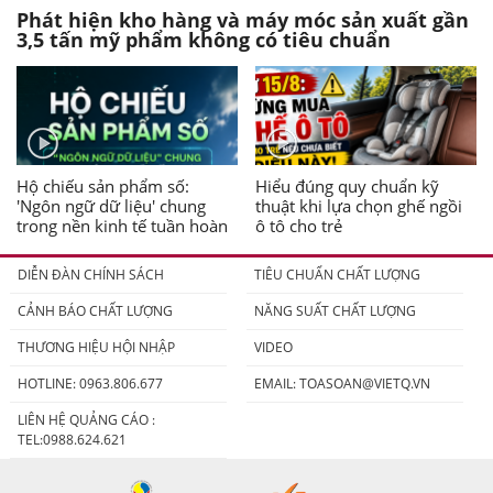
Phát hiện kho hàng và máy móc sản xuất gần
3,5 tấn mỹ phẩm không có tiêu chuẩn
Hộ chiếu sản phẩm số:
Hiểu đúng quy chuẩn kỹ
'Ngôn ngữ dữ liệu' chung
thuật khi lựa chọn ghế ngồi
trong nền kinh tế tuần hoàn
ô tô cho trẻ
DIỄN ĐÀN CHÍNH SÁCH
TIÊU CHUẨN CHẤT LƯỢNG
CẢNH BÁO CHẤT LƯỢNG
NĂNG SUẤT CHẤT LƯỢNG
THƯƠNG HIỆU HỘI NHẬP
VIDEO
HOTLINE: 0963.806.677
EMAIL:
TOASOAN@VIETQ.VN
LIÊN HỆ QUẢNG CÁO :
TEL:0988.624.621