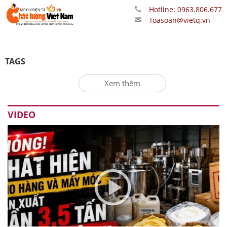
Hotline: 0963.806.677
Toasoan@vietq.vn
TAGS
Xem thêm
VIDEO