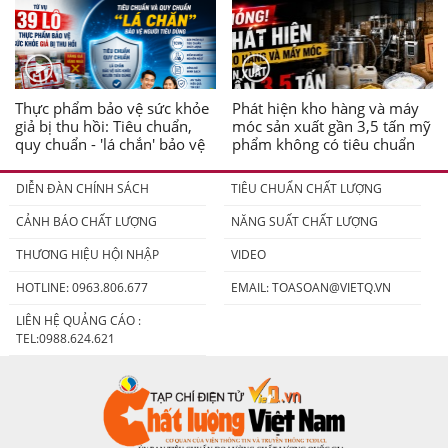
Thực phẩm bảo vệ sức khỏe
Phát hiện kho hàng và máy
giả bị thu hồi: Tiêu chuẩn,
móc sản xuất gần 3,5 tấn mỹ
quy chuẩn - 'lá chắn' bảo vệ
phẩm không có tiêu chuẩn
người tiêu dùng
DIỄN ĐÀN CHÍNH SÁCH
TIÊU CHUẨN CHẤT LƯỢNG
CẢNH BÁO CHẤT LƯỢNG
NĂNG SUẤT CHẤT LƯỢNG
THƯƠNG HIỆU HỘI NHẬP
VIDEO
HOTLINE: 0963.806.677
EMAIL:
TOASOAN@VIETQ.VN
LIÊN HỆ QUẢNG CÁO :
TEL:0988.624.621