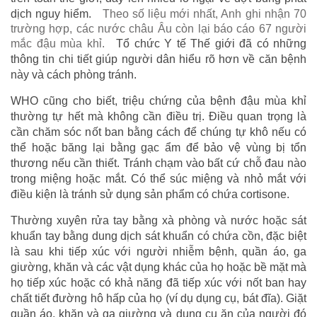
dịch nguy hiểm.
Theo số liệu mới nhất, Anh ghi nhận 70
trường hợp, các nước châu Âu còn lại báo cáo 67 người
mắc đậu mùa khỉ.
Tổ chức Y tế Thế giới đã có những
thông tin chi tiết giúp người dân hiểu rõ hơn về căn bệnh
này và cách phòng tránh.
WHO cũng cho biết, triệu chứng của bệnh đậu mùa khỉ
thường tự hết mà không cần điều trị. Điều quan trọng là
cần chăm sóc nốt ban bằng cách để chúng tự khô nếu có
thể hoặc băng lại bằng gạc ẩm để bảo vệ vùng bị tổn
thương nếu cần thiết. Tránh chạm vào bất cứ chỗ đau nào
trong miệng hoặc mắt. Có thể súc miệng và nhỏ mắt với
điều kiện là tránh sử dụng sản phẩm có chứa cortisone.
Thường xuyên rửa tay bằng xà phòng và nước hoặc sát
khuẩn tay bằng dung dịch sát khuẩn có chứa cồn, đặc biệt
là sau khi tiếp xúc với người nhiễm bệnh, quần áo, ga
giường, khăn và các vật dụng khác của họ hoặc bề mặt mà
họ tiếp xúc hoặc có khả năng đã tiếp xúc với nốt ban hay
chất tiết đường hô hấp của họ (ví dụ dụng cụ, bát đĩa). Giặt
quần áo, khăn và ga giường và dụng cụ ăn của người đó