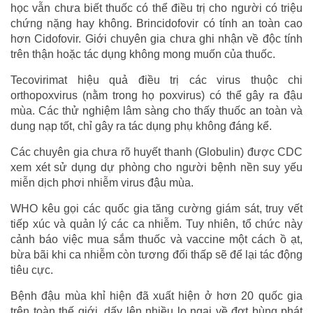
học vẫn chưa biết thuốc có thể điều trị cho người có triệu
chứng nặng hay không. Brincidofovir có tính an toàn cao
hơn Cidofovir. Giới chuyên gia chưa ghi nhận về độc tính
trên thận hoặc tác dụng không mong muốn của thuốc.
Tecovirimat hiệu quả điều trị các virus thuộc chi
orthopoxvirus (nằm trong họ poxvirus) có thể gây ra đậu
mùa. Các thử nghiệm lâm sàng cho thấy thuốc an toàn và
dung nạp tốt, chỉ gây ra tác dụng phụ không đáng kể.
Các chuyên gia chưa rõ huyết thanh (Globulin) được CDC
xem xét sử dụng dự phòng cho người bệnh nền suy yếu
miễn dịch phơi nhiễm virus đậu mùa.
WHO kêu gọi các quốc gia tăng cường giám sát, truy vết
tiếp xúc và quản lý các ca nhiễm. Tuy nhiên, tổ chức này
cảnh báo việc mua sắm thuốc và vaccine một cách ồ ạt,
bừa bãi khi ca nhiễm còn tương đối thấp sẽ để lại tác động
tiêu cực.
Bệnh đậu mùa khỉ hiện đã xuất hiện ở hơn 20 quốc gia
trên toàn thế giới, dấy lên nhiều lo ngại về đợt bùng phát