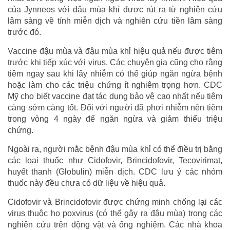
của Jynneos với đậu mùa khỉ được rút ra từ nghiên cứu
lâm sàng về tính miễn dịch và nghiên cứu tiền lâm sàng
trước đó.
Vaccine đậu mùa và đậu mùa khỉ hiệu quả nếu được tiêm
trước khi tiếp xúc với virus. Các chuyên gia cũng cho rằng
tiêm ngay sau khi lây nhiễm có thể giúp ngăn ngừa bệnh
hoặc làm cho các triệu chứng ít nghiêm trọng hơn. CDC
Mỹ cho biết vaccine đạt tác dụng bảo vệ cao nhất nếu tiêm
càng sớm càng tốt. Đối với người đã phơi nhiễm nên tiêm
trong vòng 4 ngày để ngăn ngừa và giảm thiểu triệu
chứng.
Ngoài ra, người mắc bệnh đậu mùa khỉ có thể điều trị bằng
các loại thuốc như Cidofovir, Brincidofovir, Tecovirimat,
huyết thanh (Globulin) miễn dịch. CDC lưu ý các nhóm
thuốc này đều chưa có dữ liệu về hiệu quả.
Cidofovir và Brincidofovir được chứng minh chống lại các
virus thuộc họ poxvirus (có thể gây ra đậu mùa) trong các
nghiên cứu trên động vật và ống nghiệm. Các nhà khoa