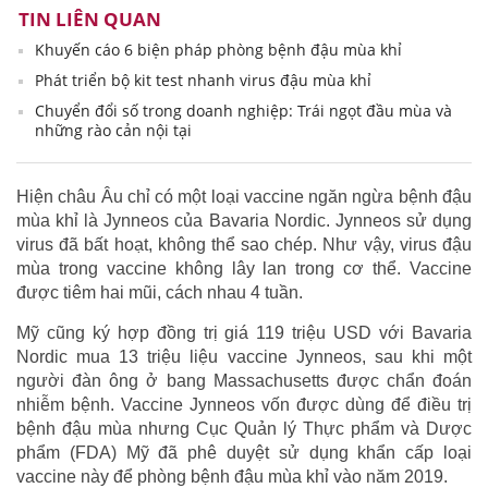
TIN LIÊN QUAN
Khuyến cáo 6 biện pháp phòng bệnh đậu mùa khỉ
Phát triển bộ kit test nhanh virus đậu mùa khỉ
Chuyển đổi số trong doanh nghiệp: Trái ngọt đầu mùa và
những rào cản nội tại
Hiện châu Âu chỉ có một loại vaccine ngăn ngừa bệnh đậu
mùa khỉ là Jynneos của Bavaria Nordic. Jynneos sử dụng
virus đã bất hoạt, không thể sao chép. Như vậy, virus đậu
mùa trong vaccine không lây lan trong cơ thể. Vaccine
được tiêm hai mũi, cách nhau 4 tuần.
Mỹ cũng ký hợp đồng trị giá 119 triệu USD với Bavaria
Nordic mua 13 triệu liệu vaccine Jynneos, sau khi một
người đàn ông ở bang Massachusetts được chẩn đoán
nhiễm bệnh. Vaccine Jynneos vốn được dùng để điều trị
bệnh đậu mùa nhưng Cục Quản lý Thực phẩm và Dược
phẩm (FDA) Mỹ đã phê duyệt sử dụng khẩn cấp loại
vaccine này để phòng bệnh đậu mùa khỉ vào năm 2019.