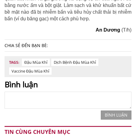
bằng nước ấm và bột giặt. Làm sạch và khử khuẩn bất cứ
bề mặt nào đã bị nhiễm bẩn và tiêu hủy chất thải bị nhiễm
bẩn (ví dụ băng gạc) một cách phù hợp.
An Dương
(T/h)
CHIA SẺ ĐẾN BẠN BÈ:
Đậu Mùa Khỉ
Dịch Bệnh Đậu Mùa Khỉ
TAGS:
Vaccine Đậu Mùa Khỉ
Bình luận
BÌNH LUẬN
TIN CÙNG CHUYÊN MỤC