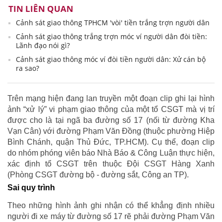
TIN LIÊN QUAN
Cảnh sát giao thông TPHCM 'vòi' tiền trắng trợn người dân
Cảnh sát giao thông trắng trợn móc ví người dân đòi tiền:
Lãnh đạo nói gì?
Cảnh sát giao thông móc ví đòi tiền người dân: Xử cán bộ
ra sao?
Trên mạng hiện đang lan truyền một đoạn clip ghi lại hình
ảnh “xử lý” vi phạm giao thông của một tổ CSGT mà vị trí
được cho là tại ngã ba đường số 17 (nối từ đường Kha
Vạn Cân) với đường Phạm Văn Đồng (thuộc phường Hiệp
Bình Chánh, quận Thủ Đức, TP.HCM). Cụ thể, đoạn clip
do nhóm phóng viên báo Nhà Báo & Công Luận thực hiện,
xác định tổ CSGT trên thuộc Đội CSGT Hàng Xanh
(Phòng CSGT đường bộ - đường sắt, Công an TP).
Sai quy trình
Theo những hình ảnh ghi nhận có thể khẳng định nhiều
người đi xe máy từ đường số 17 rẽ phải đường Phạm Văn