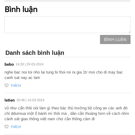
Bình luận
BÌNH LUẬN
Danh sách bình luận
bebo
14:28 | 20-03-2014
nghe bac noi toi nho lai tung bi thoi roi ra gia 1tr moi cho di may bac
canh sat nay ac lam
THÍCH
letien
20:48 | 14-03-2014
vũ như cẩn thôi nói làm gì theo bác thủ trưởng bộ công an các anh đó
chỉ ddurmua một ổ bánh mì thôi mà , dân cần thoáng hơn về cách nhìn
cảnh sát giao thông việt nam chứ cần thông cảm đi
THÍCH