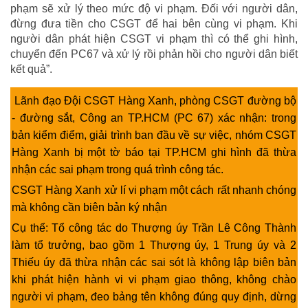
phạm sẽ xử lý theo mức độ vi phạm. Đối với người dân,
đừng đưa tiền cho CSGT để hai bên cùng vi phạm. Khi
người dân phát hiện CSGT vi phạm thì có thể ghi hình,
chuyển đến PC67 và xử lý rồi phản hồi cho người dân biết
kết quả”.
Lãnh đạo Đội CSGT Hàng Xanh, phòng CSGT đường bộ
- đường sắt, Công an TP.HCM (PC 67) xác nhận: trong
bản kiểm điểm, giải trình ban đầu về sự việc, nhóm CSGT
Hàng Xanh bị một tờ báo tại TP.HCM ghi hình đã thừa
nhận các sai phạm trong quá trình công tác.
CSGT Hàng Xanh xử lí vi phạm một cách rất nhanh chóng
mà không cần biên bản ký nhận
Cụ thể: Tổ công tác do Thượng úy Trần Lê Công Thành
làm tổ trưởng, bao gồm 1 Thượng úy, 1 Trung úy và 2
Thiếu úy đã thừa nhận các sai sót là không lập biên bản
khi phát hiện hành vi vi phạm giao thông, không chào
người vi phạm, đeo bảng tên không đúng quy định, dừng