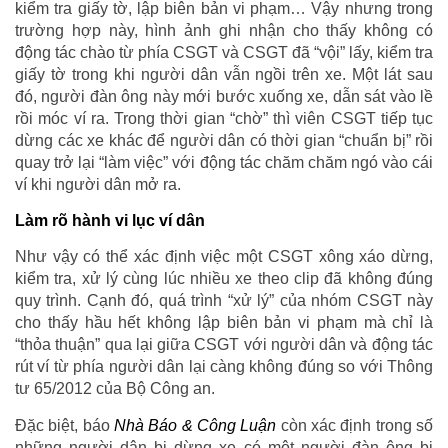
kiểm tra giấy tờ, lập biên bản vi phạm… Vậy nhưng trong
trường hợp này, hình ảnh ghi nhận cho thấy không có
động tác chào từ phía CSGT và CSGT đã “vội” lấy, kiểm tra
giấy tờ trong khi người dân vẫn ngồi trên xe. Một lát sau
đó, người đàn ông này mới bước xuống xe, dẫn sát vào lề
rồi móc ví ra. Trong thời gian “chờ” thì viên CSGT tiếp tục
dừng các xe khác để người dân có thời gian “chuẩn bị” rồi
quay trở lại “làm việc” với động tác chăm chăm ngó vào cái
ví khi người dân mở ra.
Làm rõ hành vi lục ví dân
Như vậy có thể xác định việc một CSGT xông xáo dừng,
kiểm tra, xử lý cùng lúc nhiều xe theo clip đã không đúng
quy trình. Cạnh đó, quá trình “xử lý” của nhóm CSGT này
cho thấy hầu hết không lập biên bản vi phạm mà chỉ là
“thỏa thuận” qua lại giữa CSGT với người dân và động tác
rút ví từ phía người dân lại càng không đúng so với Thông
tư 65/2012 của Bộ Công an.
Đặc biệt, báo
Nhà Báo & Công Luận
còn xác định trong số
những người dân bị dừng xe có một người đàn ông bị