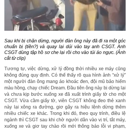
Sau khi bị chặn dừng, người đàn ông này đã đi ra một góc
chuẩn bị (tiền?) và quay lại dúi vào tay anh CSGT. Anh
CSGT dùng tập hồ sơ che lại rồi cho vào túi áo ngực. (Ảnh
cắt từ clip)
Tương tự, việc dừng, xử lý đồng thời nhiều xe máy cũng
không đúng quy định. Có thể thấy rõ qua hình ảnh “xử lý”
một người đàn ông mang áo khoác đen, đội mũ bảo hiểm
màu hồng, chạy chiếc Dream. Đầu tiên ông này bị dừng lại
và chưa kịp bước xuống xe đã xuất trình giấy tờ cho một
CSGT. Vừa cầm giấy tờ, viên CSGT không đeo thẻ xanh
này lại xông ra đường, giơ gậy ra hiệu lệnh dừng thêm
nhiều chiếc xe khác. Trong khi đó, theo quy trình, điều lệ
ngành thì CSGT sau khi chờ người dân vào vị trí, tắt máy,
xuống xe và giơ tay chào rồi mới thông báo lỗi vi phạm,