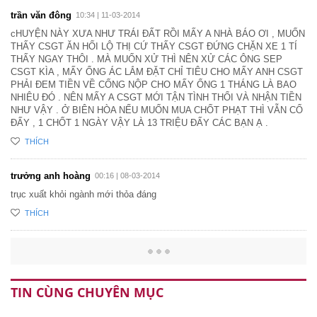
trần văn đông
10:34 | 11-03-2014
cHUYỆN NÀY XƯA NHƯ TRÁI ĐẤT RỒI MẤY A NHÀ BÁO ƠI , MUỐN
THẤY CSGT ĂN HỐI LỘ THỊ CỨ THẤY CSGT ĐỨNG CHẶN XE 1 TÍ
THẤY NGAY THÔI . MÀ MUỐN XỬ THÌ NÊN XỬ CÁC ÔNG SEP
CSGT KÌA , MẤY ỔNG ÁC LẮM ĐẶT CHỈ TIÊU CHO MẤY ANH CSGT
PHẢI ĐEM TIỀN VỀ CỐNG NỘP CHO MẤY ỔNG 1 THÁNG LÀ BAO
NHIÊU ĐÓ . NÊN MẤY A CSGT MỚI TẬN TÌNH THỔI VÀ NHẬN TIỀN
NHƯ VẬY . Ở BIÊN HÒA NẾU MUỐN MUA CHỐT PHẠT THÌ VẪN CỐ
ĐẤY , 1 CHỐT 1 NGÀY VẬY LÀ 13 TRIỆU ĐẤY CÁC BẠN Ạ .
THÍCH
trưởng anh hoàng
00:16 | 08-03-2014
trục xuất khỏi ngành mới thỏa đáng
THÍCH
TIN CÙNG CHUYÊN MỤC