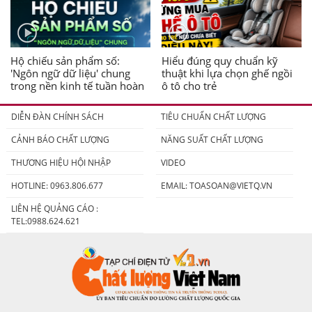
Hộ chiếu sản phẩm số:
Hiểu đúng quy chuẩn kỹ
'Ngôn ngữ dữ liệu' chung
thuật khi lựa chọn ghế ngồi
trong nền kinh tế tuần hoàn
ô tô cho trẻ
DIỄN ĐÀN CHÍNH SÁCH
TIÊU CHUẨN CHẤT LƯỢNG
CẢNH BÁO CHẤT LƯỢNG
NĂNG SUẤT CHẤT LƯỢNG
THƯƠNG HIỆU HỘI NHẬP
VIDEO
HOTLINE: 0963.806.677
EMAIL:
TOASOAN@VIETQ.VN
LIÊN HỆ QUẢNG CÁO :
TEL:0988.624.621