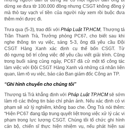
dừng xe đưa tờ 100.000 đồng nhưng CSGT không đồng ý
mà thò tay vạch ví tiền của người này xem rồi buộc đưa
thêm mới được đi.
Trưa qua (5-3), trao đổi với
Pháp Luật TP.HCM
, Thượng tá
Trần Thanh Trà, Trưởng phòng PC67, cho biết sau khi
nghe thông tin vụ việc, sáng 5-3, ông đã yêu cầu Đội
CSGT Hàng Xanh xác định cụ thể bốn CSGT. Từ
đó ngưng bố trí công việc để yêu cầu viết giải trình. Cũng
trong buổi sáng cùng ngày, PC67 đã cử một tổ công tác
làm việc với Đội CSGT Hàng Xanh và những cá nhân liên
quan, làm rõ vụ việc, báo cáo Ban giám đốc Công an TP.
“Ghi hình chuyển cho chúng tôi”
Thượng tá Trà khẳng định với
Pháp Luật TP.HCM
sẽ sớm
làm rõ các thông tin báo chí phản ánh. Nếu xác định có vi
phạm sẽ xử lý nghiêm, không bao che. Ông Trà nói thêm:
“Hiện PC67 đang tập trung quyết liệt trong việc xử lý các vi
phạm trong lực lượng CSGT. Chúng tôi tổ chức ghi hình
cán bộ, chiến sĩ thực hiện nhiệm vụ, nếu phát hiện sai