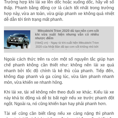
Trường hợp khi lái xe lên dốc hoặc xuống dốc, hãy về số
thấp. Phanh bằng động cơ là cách tốt nhất trong trường
hợp này, vừa an toàn, vừa giúp phanh xe không quá nhiệt
dễ dẫn tới tình trạng mất phanh.
Mitsubishi Trion 2020 dù tạo nên cơn sốt
khi vừa xuất hiện nhưng vẫn có nhiều
nhược điểm
(VietQ.vn) - Ngay từ khi xuất hiện Mitsubishi Trion
2020 của Nhật Bản đã tạo cơn sốt không nhỏ bởi
những ưu điểm vượt trội, tuy nhiên dòng xe này
cũng có không ít nhược điểm.
Ngoài cách thức trên ra còn một số nguyên tắc giúp hạn
chế phanh không cần thiết như: không nên lái xe quá
nhanh bởi tốc độ chính là kẻ thù của phanh. Tiếp đến,
không đạp phanh và ga cùng lúc, vừa làm phanh nhanh
mòn, vừa khiến xe nhanh hỏng.
Khi lái xe, tài xế không nên theo đuôi xe khác. Kiểu lái xe
này khá bị động và dễ bị bất ngờ nếu xe trước phanh đột
ngột. Ngoài ra, nó cũng khiến bạn hay phải phanh hơn.
Tài xế cũng cần biết rằng nếu xe càng nặng thì phanh