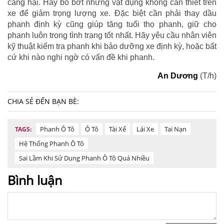
càng hại. Hãy bỏ bớt những vật dụng không cần thiết trên
xe để giảm trọng lượng xe. Đặc biệt cần phải thay dầu
phanh định kỳ cũng giúp tăng tuổi thọ phanh, giữ cho
phanh luôn trong tình trạng tốt nhất. Hãy yêu cầu nhân viên
kỹ thuật kiểm tra phanh khi bảo dưỡng xe định kỳ, hoặc bất
cứ khi nào nghi ngờ có vấn đề khi phanh.
An Dương
(T/h)
CHIA SẺ ĐẾN BẠN BÈ:
Phanh Ô Tô
Ô Tô
Tài Xế
Lái Xe
Tai Nạn
TAGS:
Hệ Thống Phanh Ô Tô
Sai Lầm Khi Sử Dụng Phanh Ô Tô Quá Nhiều
Bình luận