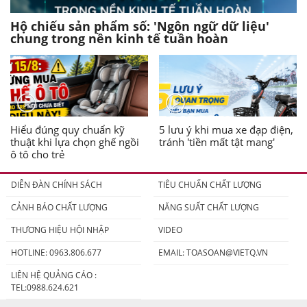
Hộ chiếu sản phẩm số: 'Ngôn ngữ dữ liệu'
chung trong nền kinh tế tuần hoàn
Hiểu đúng quy chuẩn kỹ
5 lưu ý khi mua xe đạp điện,
thuật khi lựa chọn ghế ngồi
tránh 'tiền mất tật mang'
ô tô cho trẻ
DIỄN ĐÀN CHÍNH SÁCH
TIÊU CHUẨN CHẤT LƯỢNG
CẢNH BÁO CHẤT LƯỢNG
NĂNG SUẤT CHẤT LƯỢNG
THƯƠNG HIỆU HỘI NHẬP
VIDEO
HOTLINE: 0963.806.677
EMAIL:
TOASOAN@VIETQ.VN
LIÊN HỆ QUẢNG CÁO :
TEL:0988.624.621