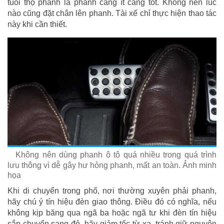
tuổi thọ phanh là phanh càng ít càng tốt. Không nên lúc
nào cũng đặt chân lên phanh. Tài xế chỉ thực hiện thao tác
này khi cần thiết.
Không nên dùng phanh ô tô quá nhiều trong quá trình
lưu thông vì dễ gây hư hỏng phanh, mất an toàn. Ảnh minh
họa
Khi di chuyển trong phố, nơi thường xuyên phải phanh,
hãy chú ý tín hiệu đèn giao thông. Điều đó có nghĩa, nếu
không kịp băng qua ngã ba hoặc ngã tư khi đèn tín hiệu
sắp chuyển sang đỏ, hãy giảm tốc từ xa, tránh giữ nguyên