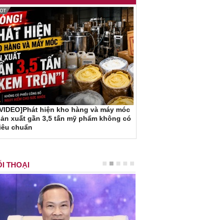
[VIDEO]Phát hiện kho hàng và máy móc
ản xuất gần 3,5 tấn mỹ phẩm không có
iêu chuẩn
I THOẠI