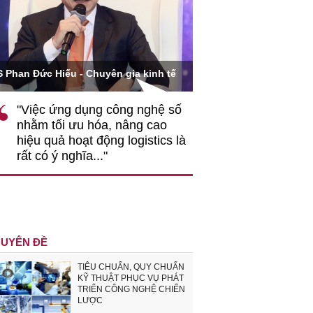
Ông Hoàng Quang Phòng - Phó C
 Hiếu - Chuyên gia kinh tế
VCCI
c ứng dụng công nghệ số
""Theo tôi, cần sự thay 
 tối ưu hóa, nâng cao
gốc rễ về nhận thức, d
quả hoạt động logistics là
nghiệp cần coi quan hệ 
ó ý nghĩa..."
động hài hoà là động lự
triển..."
UYÊN ĐỀ
TIÊU CHUẨN, QUY CHUẨN
KỸ THUẬT PHỤC VỤ PHÁT
TRIỂN CÔNG NGHỆ CHIẾN
LƯỢC