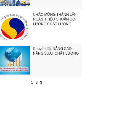
CHÀO MỪNG THÀNH LẬP
NGÀNH TIÊU CHUẨN ĐO
LƯỜNG CHẤT LƯỢNG
Chuyên đề: NÂNG CAO
NĂNG SUẤT CHẤT LƯỢNG
1
2
3