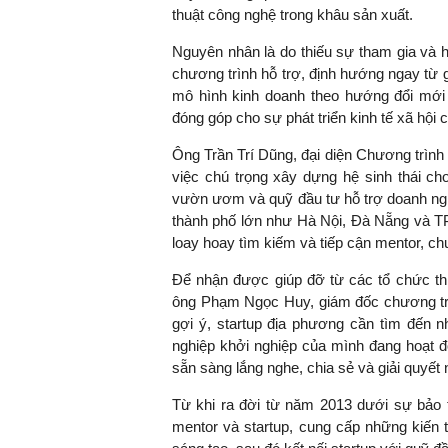
thuật công nghệ trong khâu sản xuất.
Nguyên nhân là do thiếu sự tham gia và 
chương trình hỗ trợ, định hướng ngay từ g
TS. Nguyễn Đức Độ - Phó Viện tr
mô hình kinh doanh theo hướng đổi mới 
Viện Kinh tế Tài chính
đóng góp cho sự phát triển kinh tế xã hội 
Ông Trần Trí Dũng, đại diện Chương trình 
"Có rất nhiều việc phải 
việc chú trọng xây dựng hệ sinh thái ch
ngay từ bây giờ và trên 
vườn ươm và quỹ đầu tư hỗ trợ doanh nghiệ
đang được tiến hành nh
thành phố lớn như Hà Nội, Đà Nẵng và TP
đầu tư cho khoa học cô
loay hoay tìm kiếm và tiếp cận mentor, chu
nghệ; ban hành các cơ 
khuyến khích đổi mới sá
Để nhận được giúp đỡ từ các tổ chức thú
khởi nghiệp..."
ông Phạm Ngọc Huy, giám đốc chương trìn
gợi ý, startup địa phương cần tìm đến 
nghiệp khởi nghiệp của mình đang hoạt 
sẵn sàng lắng nghe, chia sẻ và giải quyế
Từ khi ra đời từ năm 2013 dưới sự bảo 
mentor và startup, cung cấp những kiến 