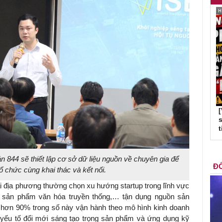
s
t
44 sẽ thiết lập cơ sở dữ liệu nguồn về chuyên gia để
ĐỐ
ổ chức cùng khai thác và kết nối.
ại địa phương thường chọn xu hướng startup trong lĩnh vực
, sản phẩm văn hóa truyền thống,… tận dụng nguồn sản
 hơn 90% trong số này vận hành theo mô hình kinh doanh
có yếu tố đổi mới sáng tạo trọng sản phẩm và ứng dụng kỹ