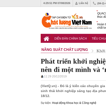
4:29:52 PM
07/08/2026
Liên hệ
(84-2)
QUACE
thúc đ
chứng
Hoàn t
chất l
hóa cô
TCVN 
nghiền
DIỄN ĐÀN CHÍNH SÁCH
TIÊU CH
NĂNG SUẤT CHẤT LƯỢNG
Khởi 
Phát triển khởi nghi
nên đi một mình và 
11:29 20/12/2019
(VietQ.vn) - Đó là ý kiến các chuyên gia
sinh thái khởi nghiệp sáng tạọ địa p
18/12.
Sự kiện:
Hoạt động Khoa học & Công nghệ