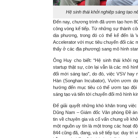
Hệ sinh thái khởi nghiệp sáng tạo 
Đến nay, chương trình đã ươm tạo hơn 80 
công vòng kế tiếp. Từ những sự thành cô
dịa phương, trong đó có thể kế đến là 
Accelerator với mục tiêu chuyển đổi các
thấy ở các địa phương) sang mô hình sta
Ông Huy cho biết: “Hệ sinh thái khởi ng
startup thật sự, còn lại vẫn là các mô hì
đổi mới sáng tạo”, do đó, việc VSV hay
Hàn (Songhan Incubator), Vườn ươm do
hướng đến mục tiêu có thể ươm tạo đội n
sáng tạo và tiến tới chuyển đổi mô hình k
Để giải quyết những khó khăn trong việc
Dũng Nam – Giám đốc Văn phòng Đề án 8
tin về chuyên gia và cố vấn chung về khởi
một nguồn uy tín là một trong các hoạt độ
844 cũng đã, đang, và sẽ tiếp tục duy trì