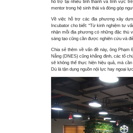
hỗ trợ tại nhiều tỉnh thành và lĩnh vực t
mentor trong hệ sinh thái và đóng góp ngượ
Về việc hỗ trợ các địa phương xây dự
Incubator cho biết: “Từ kinh nghiệm tư vấ
nhận mỗi địa phương có những đặc thù và 
sáng tạo cũng cần được nghiên cứu và đi
Chia sẻ thêm về vấn đề này, ông Phạm
Nẵng (DNES) cũng khẳng định, các tổ chức
sẽ không thể thực hiện hiệu quả, mà cần 
Dù là tận dụng nguồn nội lực hay ngoại lực