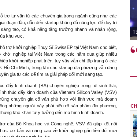
hỗ trợ tư vấn từ các chuyên gia trong ngành cũng như các
iai đoạn đầu, dẫn đến startup không đủ năng lực để duy trì
ưởng
sáng tạo, có khả năng tăng trưởng nhanh và nhân rộng,
TS Phan Đức
của khu vực.
hỗ trợ khởi nghiệp Thụy Sĩ SwissEP tại Việt Nam cho biết,
làm
Việc sử dụng hiệu quả chính
"Việ
o khởi nghiệp tại Việt Nam trong các năm qua giúp nhiều
thực tế
sách tài khóa không chỉ mang ý
nhằm
p khởi nghiệp phát triển, tuy vậy vẫn chỉ tập trung ở các
ư tăng
nghĩa hỗ trợ ngắn hạn mà còn
hiệu 
. Hồ Chí Minh, trong khi các startup địa phương vẫn đang
ng
đóng vai trò tạo nền tảng cho
rất c
yên gia từ các để tìm ra giải pháp đổi mới sáng tạo.
chế
tăng trưởng bền vững dài hạn.
ng tạo,
c đẩy kinh doanh (BA) chuyên nghiệp trong hệ sinh thái,
h thúc đẩy kinh doanh của Vietnam Silicon Valley (VSV)
những chuyên gia cố vấn phù hợp với lĩnh vực mà doanh
động những người này phải hiểu rõ sản phẩm địa phương,
CH
t những khó khăn từ ý tưởng đến mô hình kinh doanh.
trợ của Bộ Khoa học và Công nghệ, VSV đã giúp kết nối
thức cơ bản và nâng cao về khởi nghiệp gắn liền đổi mới