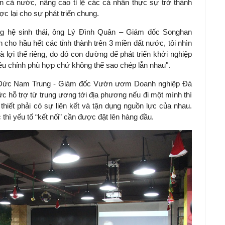
rên cả nước, nâng cao tỉ lệ các cá nhân thực sự trở thành
c lại cho sự phát triển chung.
ng hệ sinh thái, ông Lý Đình Quân – Giám đốc Songhan
n cho hầu hết các tỉnh thành trên 3 miền đất nước, tôi nhìn
lợi thế riêng, do đó con đường để phát triển khởi nghiệp
ều chỉnh phù hợp chứ không thể sao chép lẫn nhau".
 Đức Nam Trung - Giám đốc Vườn ươm Doanh nghiệp Đà
 hỗ trợ từ trung ương tới địa phương nếu đi một mình thì
thiết phải có sự liên kết và tận dụng nguồn lực của nhau.
 thì yếu tố “kết nối” cần được đặt lên hàng đầu.