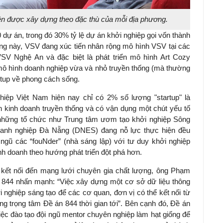
nên được xây dựng theo đặc thù của mỗi địa phương.
dự án, trong đó 30% tỷ lệ dự án khởi nghiệp gọi vốn thành
ng này, VSV đang xúc tiến nhân rộng mô hình VSV tại các
VSV Nghệ An và đặc biệt là phát triển mô hình Art Cozy
 mô hình doanh nghiệp vừa và nhỏ truyền thống (mà thường
rtup về phong cách sống.
hiệp Việt Nam hiện nay chỉ có 2% số lượng "startup" là
nh kinh doanh truyền thống và có vận dụng một chút yếu tố
 những tổ chức như Trung tâm ươm tạo khởi nghiệp Sông
anh nghiệp Đà Nẵng (DNES) đang nỗ lực thực hiện đều
gũ các “fouNder” (nhà sáng lập) với tư duy khởi nghiệp
inh doanh theo hướng phát triển đột phá hơn.
 kết nối đến mạng lưới chuyên gia chất lượng, ông Phạm
44 nhấn mạnh: “Việc xây dựng một cơ sở dữ liệu thông
 nghiệp sáng tạo để các cơ quan, đơn vị có thể kết nối từ
ng trọng tâm Đề án 844 thời gian tới”. Bên cạnh đó, Đề án
 việc đào tạo đội ngũ mentor chuyên nghiệp làm hạt giống để