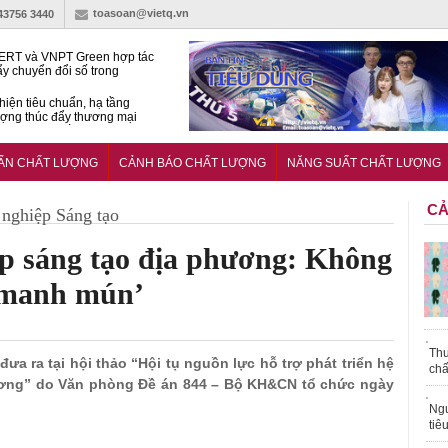
toasoan@vietq.vn
-43756 3440
RT và VNPT Green hợp tác
ẩy chuyển đổi số trong
 nhận nông nghiệp
hiện tiêu chuẩn, hạ tầng
ượng thúc đẩy thương mại
ng nghệ chiến lược
14380-1:2025 về máy
 di động
UẨN CHẤT LƯỢNG
CẢNH BÁO CHẤT LƯỢNG
NĂNG SUẤT CHẤT LƯỢNG
CẢ
nghiệp Sáng tạo
ệp sáng tạo địa phương: Không
‘manh mún’
Thu
 đưa ra tại hội thảo “Hội tụ nguồn lực hỗ trợ phát triển hệ
chấ
hương” do Văn phòng Đề án 844 – Bộ KH&CN tổ chức ngày
Ngư
tiê