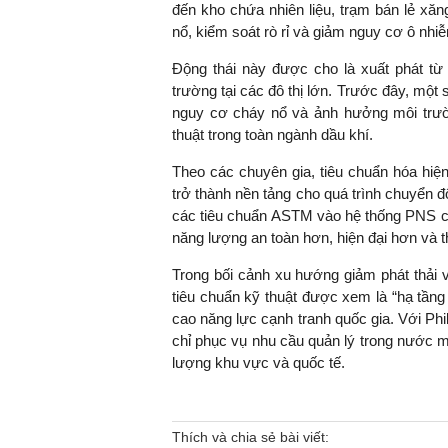
đến kho chứa nhiên liệu, trạm bán lẻ xă
nổ, kiểm soát rò rỉ và giảm nguy cơ ô nhi
Động thái này được cho là xuất phát từ
trường tại các đô thị lớn. Trước đây, một s
nguy cơ cháy nổ và ảnh hưởng môi trườn
thuật trong toàn ngành dầu khí.
Theo các chuyên gia, tiêu chuẩn hóa hiệ
trở thành nền tảng cho quá trình chuyển đ
các tiêu chuẩn ASTM vào hệ thống PNS c
năng lượng an toàn hơn, hiện đại hơn và t
Trong bối cảnh xu hướng giảm phát thải v
tiêu chuẩn kỹ thuật được xem là “hạ tần
cao năng lực cạnh tranh quốc gia. Với Phi
chỉ phục vụ nhu cầu quản lý trong nước m
lượng khu vực và quốc tế.
Thích và chia sẻ bài viết: