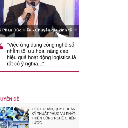
Ông Hoàng Quang Phòn
S Phan Đức Hiếu - Chuyên gia kinh tế
VCCI
"Việc ứng dụng công nghệ số
""Theo tôi, cần 
nhằm tối ưu hóa, nâng cao
gốc rễ về nhận
hiệu quả hoạt động logistics là
nghiệp cần coi
rất có ý nghĩa..."
động hài hoà là
triển..."
UYÊN ĐỀ
TIÊU CHUẨN, QUY CHUẨN
KỸ THUẬT PHỤC VỤ PHÁT
TRIỂN CÔNG NGHỆ CHIẾN
LƯỢC