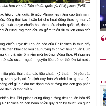
 tích hợp vào bộ Tiêu chuẩn quốc gia Philippines (PNS)
ác tiêu chuẩn quốc tế giúp Philippines nâng cao tính minh
liệu, đồng thời tạo thuận lợi cho hoạt động thương mại và
ó Viện trưởng
kỹ thuật được chuẩn hóa theo tiêu chuẩn quốc tế, doanh
T
huỗi cung ứng toàn cầu và giảm thiểu rủi ro liên quan đến
ệc phải làm
Việc sử dụng hiệu quả chính
và trên thực tế
sách tài khóa không chỉ mang ý
ng chiến lược tiêu chuẩn hóa của Philippines là thúc đẩy
 hành như tăng
nghĩa hỗ trợ ngắn hạn mà còn
 đã triển khai các yêu cầu tương thích với tiêu chuẩn Euro
a học công
đóng vai trò tạo nền tảng cho
ợng khí thải gây ô nhiễm môi trường. Đồng thời, Philippines
 các cơ chế
tăng trưởng bền vững dài hạn.
ộn từ dầu dừa – nguồn nguyên liệu có lợi thế lớn tại nước
i mới sáng tạo,
 liệu phát thải thấp, các tiêu chuẩn kỹ thuật mới yêu cầu
g lưu huỳnh, độ ổn định oxy hóa và chất lượng pha trộn
CH
không chỉ giúp giảm tác động môi trường mà còn góp phần
dài tuổi thọ thiết bị.
hiên liệu, Philippines cũng tăng cường tiêu chuẩn hóa đối
Philippines đã ban hành nhiều quy định kỹ thuật liên quan