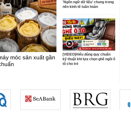
'Ngôn ngữ dữ liệu' chung trong
nền kinh tế tuần hoàn
[VIDEO]Hiểu đúng quy chuẩn
máy móc sản xuất gần
kỹ thuật khi lựa chọn ghế ngồi ô
 chuẩn
tô cho trẻ