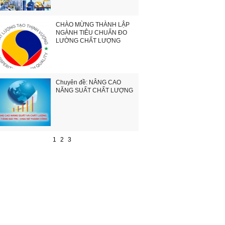
CHÀO MỪNG THÀNH LẬP
NGÀNH TIÊU CHUẨN ĐO
LƯỜNG CHẤT LƯỢNG
Chuyên đề: NÂNG CAO
NĂNG SUẤT CHẤT LƯỢNG
1
2
3