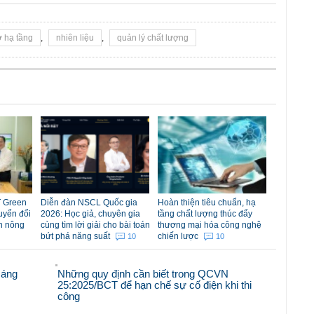
ở hạ tầng
,
nhiên liệu
,
quản lý chất lượng
 Green
Diễn đàn NSCL Quốc gia
Hoàn thiện tiêu chuẩn, hạ
uyển đổi
2026: Học giả, chuyên gia
tầng chất lượng thúc đẩy
n nông
cùng tìm lời giải cho bài toán
thương mại hóa công nghệ
bứt phá năng suất
chiến lược
10
10
sáng
Những quy định cần biết trong QCVN
25:2025/BCT để hạn chế sự cố điện khi thi
công