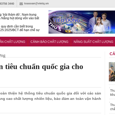
toasoan@vietq.vn
-43756 3440
g ‘trải thảm đỏ’, Nam trung
 Nẵng hút dòng vốn vào bất
ản cao cấp
quy định cần biết trong
25:2025/BCT để hạn chế sự
 khi thi công
àn NSCL Quốc gia 2026:
ả, chuyên gia cùng tìm lời
UẨN CHẤT LƯỢNG
CẢNH BÁO CHẤT LƯỢNG
NĂNG SUẤT CHẤT LƯỢNG
ho bài toán bứt phá năng suất
CẢ
ợng
n tiêu chuẩn quốc gia cho
Thu
 hoàn thiện hệ thống tiêu chuẩn quốc gia đối với các sản
tiê
ng cao chất lượng nhiên liệu, bảo đảm an toàn vận hành
Thu
chấ