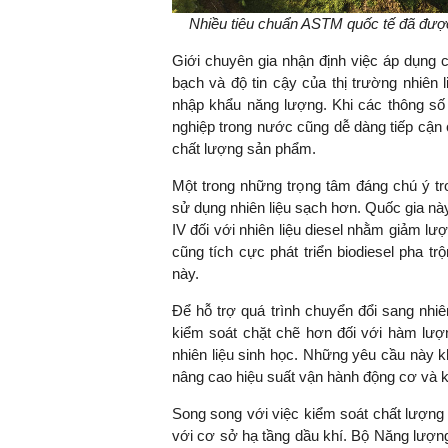
Nhiều tiêu chuẩn ASTM quốc tế đã được
Giới chuyên gia nhận định việc áp dụng c
bạch và độ tin cậy của thị trường nhiên 
TS. Nguyễn Đức Độ - Ph
nhập khẩu năng lượng. Khi các thông số 
Viện Kinh tế Tài chính
nghiệp trong nước cũng dễ dàng tiếp cận c
chất lượng sản phẩm.
"Có rất nhiều vi
ngay từ bây giờ 
Một trong những trọng tâm đáng chú ý tro
đang được tiến
sử dụng nhiên liệu sạch hơn. Quốc gia này
đầu tư cho kho
IV đối với nhiên liệu diesel nhằm giảm lư
nghệ; ban hành
cũng tích cực phát triển biodiesel pha tr
khuyến khích đổ
này.
khởi nghiệp..."
Để hỗ trợ quá trình chuyển đổi sang nhiên
kiểm soát chặt chẽ hơn đối với hàm lượn
nhiên liệu sinh học. Những yêu cầu này 
nâng cao hiệu suất vận hành động cơ và kéo 
Song song với việc kiểm soát chất lượng n
với cơ sở hạ tầng dầu khí. Bộ Năng lượng 