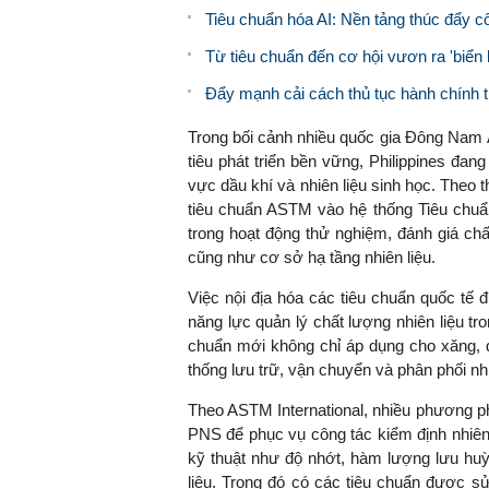
Tiêu chuẩn hóa AI: Nền tảng thúc đẩy c
Từ tiêu chuẩn đến cơ hội vươn ra 'biển 
Đẩy mạnh cải cách thủ tục hành chính t
Trong bối cảnh nhiều quốc gia Đông Nam
tiêu phát triển bền vững, Philippines đan
vực dầu khí và nhiên liệu sinh học. Theo 
tiêu chuẩn ASTM vào hệ thống Tiêu chuẩ
trong hoạt động thử nghiệm, đánh giá ch
cũng như cơ sở hạ tầng nhiên liệu.
Việc nội địa hóa các tiêu chuẩn quốc tế 
năng lực quản lý chất lượng nhiên liệu t
chuẩn mới không chỉ áp dụng cho xăng, d
thống lưu trữ, vận chuyển và phân phối nhi
Theo ASTM International, nhiều phương p
PNS để phục vụ công tác kiểm định nhiên l
kỹ thuật như độ nhớt, hàm lượng lưu huỳ
liệu. Trong đó có các tiêu chuẩn được s