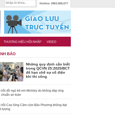
Hotline:
0963.806.677
THƯƠNG HIỆU HỘI NHẬP
VIDEO
NH BÁO
Những quy định cần biết
trong QCVN 25:2025/BCT
để hạn chế sự cố điện
khi thi công
 hồi đồ ngủ trẻ em Michley do không đáp ứng
u chuẩn an toàn
 hồi Cao lỏng Cảm cúm Bảo Phương không đạt
t lượng