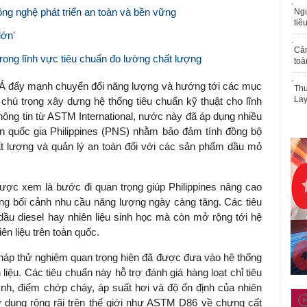
ông nghệ phát triển an toàn và bền vững
Ngư
tiê
lớn'
Cả
rong lĩnh vực tiêu chuẩn đo lường chất lượng
toà
 Á đẩy mạnh chuyển đổi năng lượng và hướng tới các mục
Thu
Lay
g chú trọng xây dựng hệ thống tiêu chuẩn kỹ thuật cho lĩnh
thông tin từ ASTM International, nước này đã áp dụng nhiều
n quốc gia Philippines (PNS) nhằm bảo đảm tính đồng bộ
ất lượng và quản lý an toàn đối với các sản phẩm dầu mỏ
được xem là bước đi quan trọng giúp Philippines nâng cao
rong bối cảnh nhu cầu năng lượng ngày càng tăng. Các tiêu
ầu diesel hay nhiên liệu sinh học mà còn mở rộng tới hệ
ên liệu trên toàn quốc.
háp thử nghiệm quan trọng hiện đã được đưa vào hệ thống
iệu. Các tiêu chuẩn này hỗ trợ đánh giá hàng loạt chỉ tiêu
nh, điểm chớp cháy, áp suất hơi và độ ổn định của nhiên
ử dụng rộng rãi trên thế giới như ASTM D86 về chưng cất