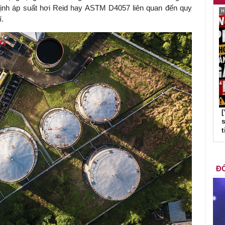
nh áp suất hơi Reid hay ASTM D4057 liên quan đến quy
í.
s
t
ĐỐ