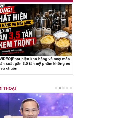
[VIDEO]Phát hiện kho hàng và máy móc
ản xuất gần 3,5 tấn mỹ phẩm không có
iêu chuẩn
I THOẠI