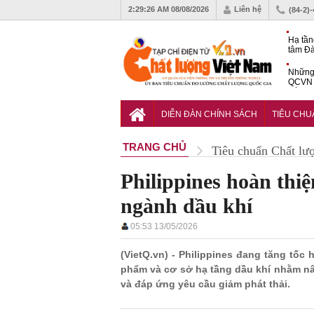
2:29:27 AM
08/08/2026
Liên hệ
(84-2)
Hạ tần
tâm Đà
động s
Những 
QCVN 
cố điện
Diễn đ
Học gi
DIỄN ĐÀN CHÍNH SÁCH
TIÊU CH
giải c
TRANG CHỦ
Tiêu chuẩn Chất lư
Philippines hoàn thiệ
ngành dầu khí
05:53 13/05/2026
(VietQ.vn) - Philippines đang tăng tốc
phẩm và cơ sở hạ tầng dầu khí nhằm nâ
và đáp ứng yêu cầu giảm phát thải.