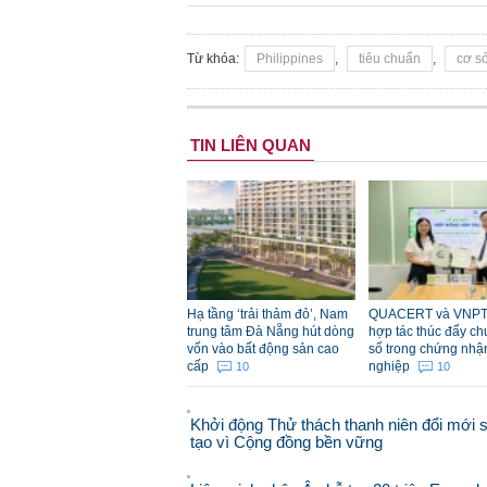
Từ khóa:
Philippines
,
tiêu chuẩn
,
cơ s
TIN LIÊN QUAN
Hạ tầng ‘trải thảm đỏ’, Nam
QUACERT và VNPT
trung tâm Đà Nẵng hút dòng
hợp tác thúc đẩy ch
vốn vào bất động sản cao
số trong chứng nhậ
cấp
nghiệp
10
10
Khởi động Thử thách thanh niên đổi mới 
tạo vì Cộng đồng bền vững