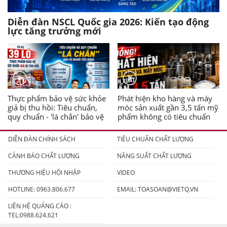
Diễn đàn NSCL Quốc gia 2026: Kiến tạo động
lực tăng trưởng mới
Thực phẩm bảo vệ sức khỏe
Phát hiện kho hàng và máy
giả bị thu hồi: Tiêu chuẩn,
móc sản xuất gần 3,5 tấn mỹ
quy chuẩn - 'lá chắn' bảo vệ
phẩm không có tiêu chuẩn
người tiêu dùng
DIỄN ĐÀN CHÍNH SÁCH
TIÊU CHUẨN CHẤT LƯỢNG
CẢNH BÁO CHẤT LƯỢNG
NĂNG SUẤT CHẤT LƯỢNG
THƯƠNG HIỆU HỘI NHẬP
VIDEO
HOTLINE: 0963.806.677
EMAIL:
TOASOAN@VIETQ.VN
LIÊN HỆ QUẢNG CÁO :
TEL:0988.624.621