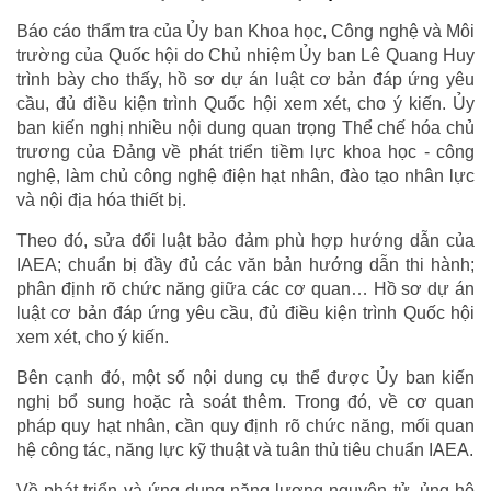
Báo cáo thẩm tra của Ủy ban Khoa học, Công nghệ và Môi
trường của Quốc hội do Chủ nhiệm Ủy ban Lê Quang Huy
trình bày cho thấy, hồ sơ dự án luật cơ bản đáp ứng yêu
cầu, đủ điều kiện trình Quốc hội xem xét, cho ý kiến. Ủy
ban kiến nghị nhiều nội dung quan trọng Thể chế hóa chủ
trương của Đảng về phát triển tiềm lực khoa học - công
nghệ, làm chủ công nghệ điện hạt nhân, đào tạo nhân lực
và nội địa hóa thiết bị.
Theo đó, sửa đổi luật bảo đảm phù hợp hướng dẫn của
IAEA; chuẩn bị đầy đủ các văn bản hướng dẫn thi hành;
phân định rõ chức năng giữa các cơ quan… Hồ sơ dự án
luật cơ bản đáp ứng yêu cầu, đủ điều kiện trình Quốc hội
xem xét, cho ý kiến.
Bên cạnh đó, một số nội dung cụ thể được Ủy ban kiến
nghị bổ sung hoặc rà soát thêm. Trong đó, về cơ quan
pháp quy hạt nhân, cần quy định rõ chức năng, mối quan
hệ công tác, năng lực kỹ thuật và tuân thủ tiêu chuẩn IAEA.
Về phát triển và ứng dụng năng lượng nguyên tử, ủng hộ