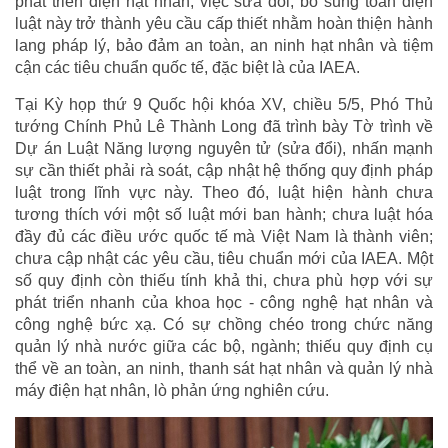
phát triển điện hạt nhân, việc sửa đổi, bổ sung toàn diện
luật này trở thành yêu cầu cấp thiết nhằm hoàn thiện hành
lang pháp lý, bảo đảm an toàn, an ninh hạt nhân và tiệm
cận các tiêu chuẩn quốc tế, đặc biệt là của IAEA.
Tại Kỳ họp thứ 9 Quốc hội khóa XV, chiều 5/5, Phó Thủ
tướng Chính Phủ Lê Thành Long đã trình bày Tờ trình về
Dự án Luật Năng lượng nguyên tử (sửa đổi), nhấn mạnh
sự cần thiết phải rà soát, cập nhật hệ thống quy định pháp
luật trong lĩnh vực này. Theo đó, luật hiện hành chưa
tương thích với một số luật mới ban hành; chưa luật hóa
đầy đủ các điều ước quốc tế mà Việt Nam là thành viên;
chưa cập nhật các yêu cầu, tiêu chuẩn mới của IAEA. Một
số quy định còn thiếu tính khả thi, chưa phù hợp với sự
phát triển nhanh của khoa học - công nghệ hạt nhân và
công nghệ bức xạ. Có sự chồng chéo trong chức năng
quản lý nhà nước giữa các bộ, ngành; thiếu quy định cụ
thể về an toàn, an ninh, thanh sát hạt nhân và quản lý nhà
máy điện hạt nhân, lò phản ứng nghiên cứu.