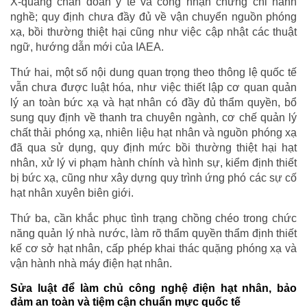
X-quang chẩn đoán y tế và công nhận chứng chỉ hành
nghề; quy định chưa đầy đủ về vận chuyển nguồn phóng
xạ, bồi thường thiệt hại cũng như việc cập nhật các thuật
ngữ, hướng dẫn mới của IAEA.
Thứ hai, một số nội dung quan trọng theo thông lệ quốc tế
vẫn chưa được luật hóa, như việc thiết lập cơ quan quản
lý an toàn bức xạ và hạt nhân có đầy đủ thẩm quyền, bổ
sung quy định về thanh tra chuyên ngành, cơ chế quản lý
chất thải phóng xạ, nhiên liệu hạt nhân và nguồn phóng xạ
đã qua sử dụng, quy định mức bồi thường thiệt hại hạt
nhân, xử lý vi phạm hành chính và hình sự, kiểm định thiết
bị bức xạ, cũng như xây dựng quy trình ứng phó các sự cố
hạt nhân xuyên biên giới.
Thứ ba, cần khắc phục tình trạng chồng chéo trong chức
năng quản lý nhà nước, làm rõ thẩm quyền thẩm định thiết
kế cơ sở hạt nhân, cấp phép khai thác quặng phóng xạ và
vận hành nhà máy điện hạt nhân.
Sửa luật để làm chủ công nghệ điện hạt nhân, bảo
đảm an toàn và tiệm cận chuẩn mực quốc tế