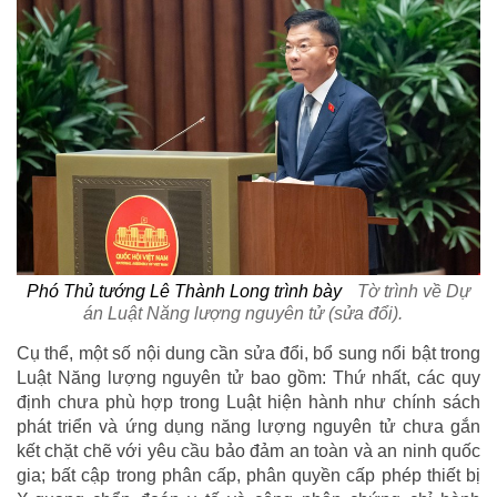
Phó Thủ tướng Lê Thành Long trình bày
Tờ trình về Dự
án Luật Năng lượng nguyên tử (sửa đổi).
Cụ thể, một số nội dung cần sửa đổi, bổ sung nổi bật trong
Luật Năng lượng nguyên tử bao gồm: Thứ nhất, các quy
định chưa phù hợp trong Luật hiện hành như chính sách
phát triển và ứng dụng năng lượng nguyên tử chưa gắn
kết chặt chẽ với yêu cầu bảo đảm an toàn và an ninh quốc
gia; bất cập trong phân cấp, phân quyền cấp phép thiết bị