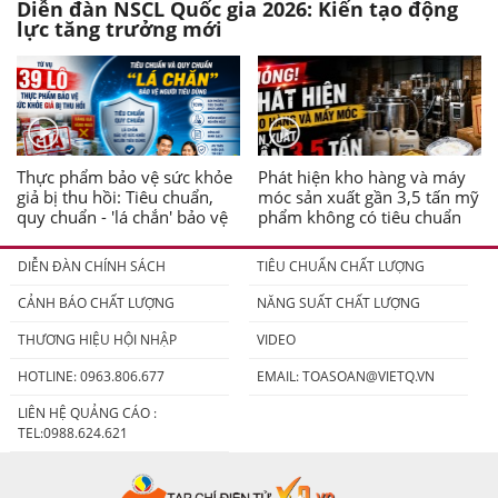
Diễn đàn NSCL Quốc gia 2026: Kiến tạo động
lực tăng trưởng mới
Thực phẩm bảo vệ sức khỏe
Phát hiện kho hàng và máy
giả bị thu hồi: Tiêu chuẩn,
móc sản xuất gần 3,5 tấn mỹ
quy chuẩn - 'lá chắn' bảo vệ
phẩm không có tiêu chuẩn
người tiêu dùng
DIỄN ĐÀN CHÍNH SÁCH
TIÊU CHUẨN CHẤT LƯỢNG
CẢNH BÁO CHẤT LƯỢNG
NĂNG SUẤT CHẤT LƯỢNG
THƯƠNG HIỆU HỘI NHẬP
VIDEO
HOTLINE: 0963.806.677
EMAIL:
TOASOAN@VIETQ.VN
LIÊN HỆ QUẢNG CÁO :
TEL:0988.624.621