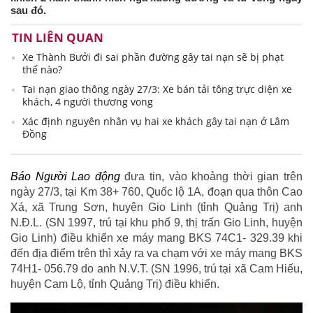
sau đó.
TIN LIÊN QUAN
Xe Thành Bưởi đi sai phần đường gây tai nạn sẽ bị phạt
thế nào?
Tai nạn giao thông ngày 27/3: Xe bán tải tông trực diện xe
khách, 4 người thương vong
Xác định nguyên nhân vụ hai xe khách gây tai nạn ở Lâm
Đồng
Báo Người Lao động
đưa tin, vào khoảng thời gian trên
ngày 27/3, tại Km 38+ 760, Quốc lộ 1A, đoạn qua thôn Cao
Xá, xã Trung Sơn, huyện Gio Linh (tỉnh Quảng Trị) anh
N.Đ.L. (SN 1997, trú tại khu phố 9, thị trấn Gio Linh, huyện
Gio Linh) điều khiển xe máy mang BKS 74C1- 329.39 khi
đến địa điểm trên thì xảy ra va chạm với xe máy mang BKS
74H1- 056.79 do anh N.V.T. (SN 1996, trú tại xã Cam Hiếu,
huyện Cam Lộ, tỉnh Quảng Trị) điều khiển.