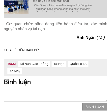
mà bay’: Tin tức mới nhất
(VietQ.vn) - Liên quan đến vụ gần 9 tỷ đồng tiền
gửi ngân hàng ‘không cánh mà bay’, mới đây,
toàn bộ hồ sơ đã được phía ngân hàng chuyển
sang công an
Cơ quan chức năng đang tiến hành điều tra, xác minh
nguyên nhân vụ tai nạn.
Ánh Ngân
(T/h)
CHIA SẺ ĐẾN BẠN BÈ:
Tai Nạn Giao Thông
Tai Nạn
Quốc Lộ 1A
TAGS:
Xe Máy
Bình luận
BÌNH LUẬN