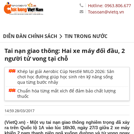
Hotline: 0963.806.677
Toasoan@vietq.vn
DIỄN ĐÀN CHÍNH SÁCH
TIN TRONG NƯỚC
Tai nạn giao thông: Hai xe máy đối đầu, 2
người tử vong tại chỗ
Khép lại giải Aerobic Cúp Nestlé MILO 2026: Sân
chơi học đường giúp học sinh rèn kỹ năng sống
qua từng bước nhảy
Chuẩn hóa từng mắt xích để đảm bảo chất lượng
thuốc
14:59 28/03/2017
(VietQ.vn) - Một vụ tai nạn giao thông nghiêm trọng đã xảy
ra trên Quốc lộ 1A vào lúc 16h30, ngày 27/3 giữa 2 xe máy
khiến 2 nam thanh niên ngã xuống đường và tử vong ngay