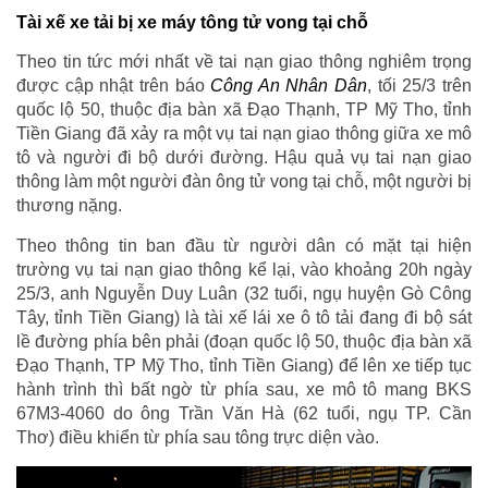
Tài xế xe tải bị xe máy tông tử vong tại chỗ
Theo tin tức mới nhất về tai nạn giao thông nghiêm trọng
được cập nhật trên báo
Công An Nhân Dân
, tối 25/3 trên
quốc lộ 50, thuộc địa bàn xã Đạo Thạnh, TP Mỹ Tho, tỉnh
Tiền Giang đã xảy ra một vụ tai nạn giao thông giữa xe mô
tô và người đi bộ dưới đường. Hậu quả vụ tai nạn giao
thông làm một người đàn ông tử vong tại chỗ, một người bị
thương nặng.
Theo thông tin ban đầu từ người dân có mặt tại hiện
trường vụ tai nạn giao thông kể lại, vào khoảng 20h ngày
25/3, anh Nguyễn Duy Luân (32 tuổi, ngụ huyện Gò Công
Tây, tỉnh Tiền Giang) là tài xế lái xe ô tô tải đang đi bộ sát
lề đường phía bên phải (đoạn quốc lộ 50, thuộc địa bàn xã
Đạo Thạnh, TP Mỹ Tho, tỉnh Tiền Giang) để lên xe tiếp tục
hành trình thì bất ngờ từ phía sau, xe mô tô mang BKS
67M3-4060 do ông Trần Văn Hà (62 tuổi, ngụ TP. Cần
Thơ) điều khiển từ phía sau tông trực diện vào.