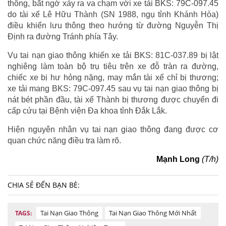
thông, bất ngờ xảy ra va chạm với xe tải BKS: 79C-097.45
do tài xế Lê Hữu Thành (SN 1988, ngụ tỉnh Khánh Hòa)
điều khiển lưu thông theo hướng từ đường Nguyễn Thị
Định ra đường Tránh phía Tây.
Vụ tai nạn giao thông khiến xe tải BKS: 81C-037.89 bị lật
nghiêng làm toàn bộ trụ tiêu trên xe đỗ tràn ra đường,
chiếc xe bị hư hỏng nặng, may mắn tài xế chỉ bị thương;
xe tải mang BKS: 79C-097.45 sau vụ tai nạn giao thông bị
nát bét phần đầu, tài xế Thành bị thương được chuyển đi
cấp cứu tại Bệnh viện Đa khoa tỉnh Đắk Lắk.
Hiện nguyên nhân vụ tai nạn giao thông đang được cơ
quan chức năng điều tra làm rõ.
Mạnh Long
(T/h)
CHIA SẺ ĐẾN BẠN BÈ:
Tai Nạn Giao Thông
Tai Nạn Giao Thông Mới Nhất
TAGS: