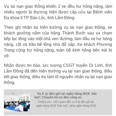
Vụ tai nạn giao thông khiến 2 xe đều hư hỏng nặng, làm
nhiều người bị thương hiện được cấp cứu tại Bệnh viện
Đa khoa II TP Bảo Lộc, tỉnh Lâm Đồng.
Theo ghi nhận tại hiện trường vụ tai nạn giao thông, xe
khách giường nằm của hãng Thành Bưởi sau va chạm
tiếp tục tông vào một nhà ven đường, làm đầu xe hư hỏng
nặng, cột và trần bê tông nhà đổ sập. Xe khách Phương
Trang cũng hư hỏng nặng, toàn bộ kính hông bên trái bị
vỡ.
Nhận được tin báo, lực lượng CSGT huyện Di Linh, tỉnh
Lâm Đồng đã đến hiện trường vụ tai nạn giao thông, điều
tiết giao thông, điều tra làm rõ nguyên nhân vụ tai nạn giao
thông.
Vụ 9 tỷ tiền gửi tại ngân hàng NCB 'bốc
hơi': Chuyển hồ sơ đến công an
(VietQ.vn) - Liên quan đến vụ 9 tỷ tiền gửi tại
ngân hàng NCB "bốc hơi", phía ngân hàng NCB
đã chuyển toàn bộ vụ việc tới công an TP.Hà Nội
(Phòng PA 84) để xác minh làm rõ.