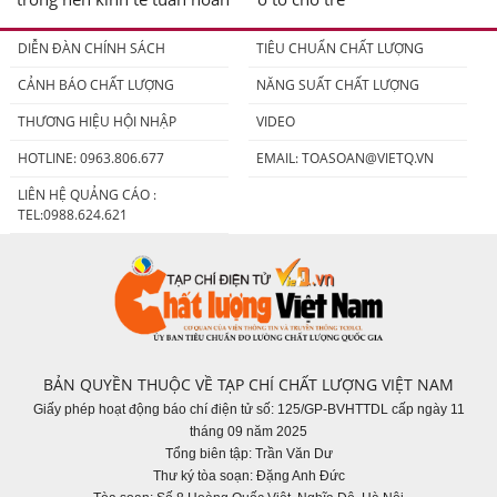
DIỄN ĐÀN CHÍNH SÁCH
TIÊU CHUẨN CHẤT LƯỢNG
CẢNH BÁO CHẤT LƯỢNG
NĂNG SUẤT CHẤT LƯỢNG
THƯƠNG HIỆU HỘI NHẬP
VIDEO
HOTLINE: 0963.806.677
EMAIL:
TOASOAN@VIETQ.VN
LIÊN HỆ QUẢNG CÁO :
TEL:0988.624.621
BẢN QUYỀN THUỘC VỀ TẠP CHÍ CHẤT LƯỢNG VIỆT NAM
Giấy phép hoạt động báo chí điện tử số: 125/GP-BVHTTDL cấp ngày 11
tháng 09 năm 2025
Tổng biên tập: Trần Văn Dư
Thư ký tòa soạn: Đặng Anh Đức