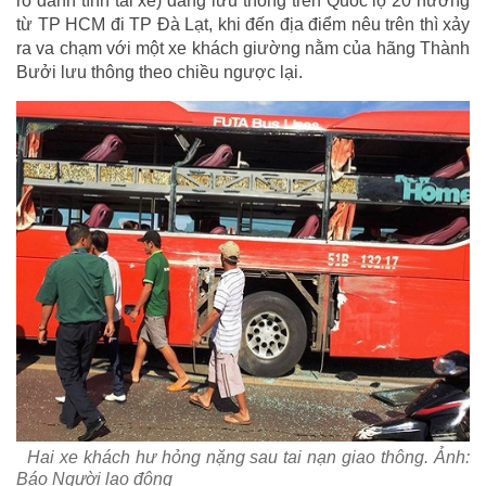
rõ danh tính tài xế) đang lưu thông trên Quốc lộ 20 hướng
từ TP HCM đi TP Đà Lạt, khi đến địa điểm nêu trên thì xảy
ra va chạm với một xe khách giường nằm của hãng Thành
Bưởi lưu thông theo chiều ngược lại.
Hai xe khách hư hỏng nặng sau tai nạn giao thông. Ảnh:
Báo Người lao động