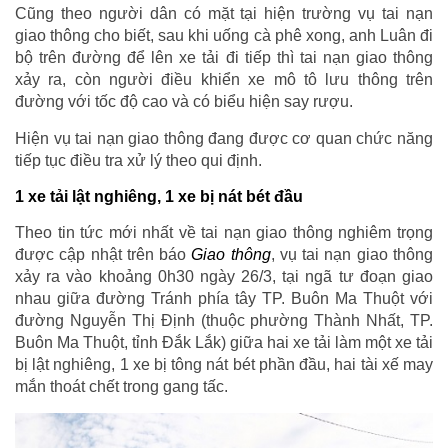
Cũng theo người dân có mặt tại hiện trường vụ tai nạn
giao thông cho biết, sau khi uống cà phê xong, anh Luân đi
bộ trên đường để lên xe tải đi tiếp thì tai nạn giao thông
xảy ra, còn người điều khiển xe mô tô lưu thông trên
đường với tốc độ cao và có biểu hiện say rượu.
Hiện vụ tai nạn giao thông đang được cơ quan chức năng
tiếp tục điều tra xử lý theo qui định.
1 xe tải lật nghiêng, 1 xe bị nát bét đầu
Theo tin tức mới nhất về tai nạn giao thông nghiêm trọng
được cập nhật trên báo
Giao thông
, vụ tai nạn giao thông
xảy ra vào khoảng 0h30 ngày 26/3, tại ngã tư đoạn giao
nhau giữa đường Tránh phía tây TP. Buôn Ma Thuột với
đường Nguyễn Thị Định (thuộc phường Thành Nhất, TP.
Buôn Ma Thuột, tỉnh Đắk Lắk) giữa hai xe tải làm một xe tải
bị lật nghiêng, 1 xe bị tông nát bét phần đầu, hai tài xế may
mắn thoát chết trong gang tấc.