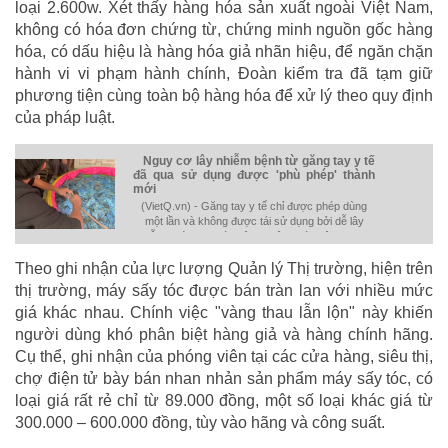
loại 2.600w. Xét thấy hàng hóa sản xuất ngoài Việt Nam,
không có hóa đơn chứng từ, chứng minh nguồn gốc hàng
hóa, có dấu hiệu là hàng hóa giả nhãn hiệu, để ngăn chặn
hành vi vi phạm hành chính, Đoàn kiểm tra đã tạm giữ
phương tiện cùng toàn bộ hàng hóa để xử lý theo quy định
của pháp luật.
Nguy cơ lây nhiễm bệnh từ găng tay y tế
đã qua sử dụng được 'phù phép' thành
mới
(VietQ.vn) - Găng tay y tế chỉ được phép dùng
một lần và không được tái sử dụng bởi dễ lây
nhiễm chéo cho các bệnh nhân khác vậy nhưng,
trên thực tế, thời gian qua, hàng trăm triệu găng
Theo ghi nhận của lực lượng Quản lý Thị trường, hiện trên
tay y tế đã qua sử dụng đã được thu gom và tái
chế.
thị trường, máy sấy tóc được bán tràn lan với nhiều mức
giá khác nhau. Chính việc "vàng thau lẫn lộn" này khiến
người dùng khó phân biệt hàng giả và hàng chính hãng.
Cụ thể, ghi nhận của phóng viên tại các cửa hàng, siêu thị,
chợ điện tử bày bán nhan nhản sản phẩm máy sấy tóc, có
loại giá rất rẻ chỉ từ 89.000 đồng, một số loại khác giá từ
300.000 – 600.000 đồng, tùy vào hãng và công suất.