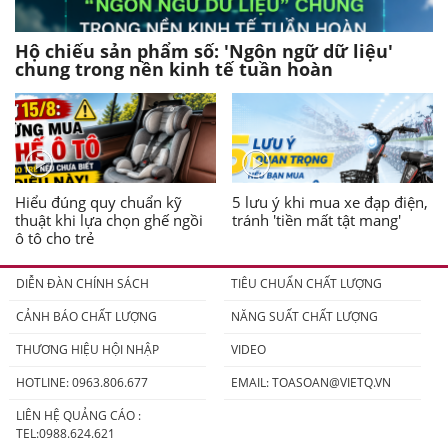
Hộ chiếu sản phẩm số: 'Ngôn ngữ dữ liệu'
chung trong nền kinh tế tuần hoàn
Hiểu đúng quy chuẩn kỹ
5 lưu ý khi mua xe đạp điện,
thuật khi lựa chọn ghế ngồi
tránh 'tiền mất tật mang'
ô tô cho trẻ
DIỄN ĐÀN CHÍNH SÁCH
TIÊU CHUẨN CHẤT LƯỢNG
CẢNH BÁO CHẤT LƯỢNG
NĂNG SUẤT CHẤT LƯỢNG
THƯƠNG HIỆU HỘI NHẬP
VIDEO
HOTLINE: 0963.806.677
EMAIL:
TOASOAN@VIETQ.VN
LIÊN HỆ QUẢNG CÁO :
TEL:0988.624.621