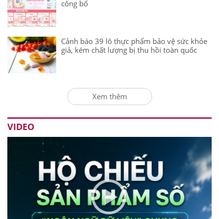
công bố
Cảnh báo 39 lô thực phẩm bảo vệ sức khỏe
giả, kém chất lượng bị thu hồi toàn quốc
Xem thêm
VIDEO