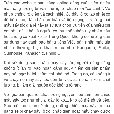
Trên các website bán hàng online cũng xuất hiện nhiều
mặt hàng tương tự với những lời chào mời “có cánh”: Vỏ
nhựa chống rò điện và cách nhiệt tốt, dây lò xo tạo nhiệt có
độ bền cao, đảm bảo an toàn và tiện dụng... Những loại
máy sấy tóc giá rẻ này là sự lựa chọn ưu tiên của nhiều chị
em phụ nữ, nhất là người có thu nhập thấp tuy nhiên hầu
hết chúng có xuất xứ từ Trung Quốc, không có hướng dẫn
sử dụng hay cảnh báo bằng tiếng Việt, gắn nhãn mác giả
nhiều thương hiệu khác nhau như Kangaroo, Saiko,
Sunhouse, Panasonic, Philip….
Khi sử dụng sản phẩm máy sấy tóc, người dùng cũng
không ít lần rơi vào hoàn cảnh nguy hiểm khi sản phẩm
này bất ngờ bị lỗi, thậm chí phát nổ. Trong đó, có không ít
vụ cháy nổ máy sấy tóc đến từ việc sản phẩm kém chất
lượng, bị làm giả, nguồn gốc không rõ ràng.
Với giá bán quá rẻ, chất lượng nguyên liệu làm nên chiếc
máy sấy tóc như nhựa, dây lò xo,... khó có thể tốt và bền.
Sau một thời gian sử dụng, những chiếc máy này có khả
năng sẽ bị cháy dây lò xo, chập điện hoặc máy chạy được