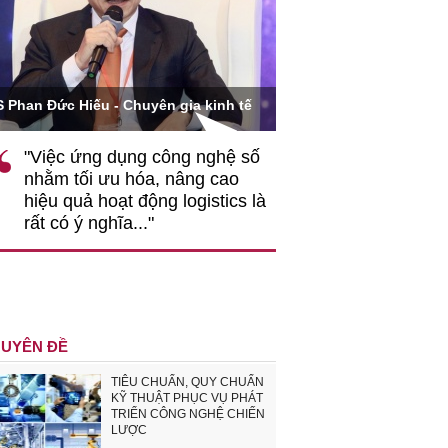
Ông Hoàng Quang Phòn
S Phan Đức Hiếu - Chuyên gia kinh tế
VCCI
"Việc ứng dụng công nghệ số
""Theo tôi, cần 
nhằm tối ưu hóa, nâng cao
gốc rễ về nhận
hiệu quả hoạt động logistics là
nghiệp cần coi
rất có ý nghĩa..."
động hài hoà là
triển..."
UYÊN ĐỀ
TIÊU CHUẨN, QUY CHUẨN
KỸ THUẬT PHỤC VỤ PHÁT
TRIỂN CÔNG NGHỆ CHIẾN
LƯỢC