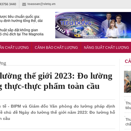
toasoan@vietq.vn
-43756 3440
lược tiêu chuẩn quốc gia:
ụ định hướng tổng thể, dài
o hoạt động tiêu chuẩn
huật sắp đặt không gian
ó chủ đích tại The Magnolia
 Ghana siết tiêu chuẩn quốc
i với xe cũ nhập khẩu?
UẨN CHẤT LƯỢNG
CẢNH BÁO CHẤT LƯỢNG
NĂNG SUẤT CHẤT LƯỢNG
CẢ
ợng
ường thế giới 2023: Đo lường
g thực-thực phẩm toàn cầu
Thu
ốc tế - BIPM và Giám đốc Văn phòng đo lường pháp định
tiê
về chủ đề Ngày đo lường thế giới năm 2023: Đo lường hỗ
n cầu
Thu
chấ