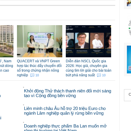
đỏ’, Nam
QUACERT và VNPT Green
Diễn đàn NSCL Quốc gia
hút dòng
hợp tác thúc đẩy chuyển đổi
2026: Học giả, chuyên gia
ản cao
số trong chứng nhận nông
cùng tìm lời giải cho bài toán
nghiệp
bứt phá năng suất
10
10
Khởi động Thử thách thanh niên đổi mới sáng
C
n
tạo vì Cộng đồng bền vững
Liên minh châu Âu hỗ trợ 20 triệu Euro cho
ngành Lâm nghiệp quản lý rừng bền vững
i
Doanh nghiệp thực phẩm Ba Lan muốn mở
rộng thị trường tại Việt Nam