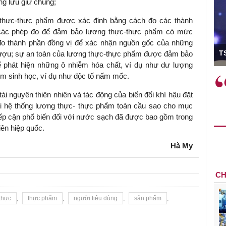
ng lưu giữ chúng;
 thực-thực phẩm được xác định bằng cách đo các thành
i các phép đo để đảm bảo lương thực-thực phẩm có mức
đo thành phần đồng vị để xác nhận nguồn gốc của những
ó Viện trưởng
T
rượu; sự an toàn của lương thực-thực phẩm được đảm bảo
 phát hiện những ô nhiễm hóa chất, ví dụ như dư lượng
iễm sinh học, ví dụ như độc tố nấm mốc.
ệc phải làm
Việc sử dụng hiệu quả chính
và trên thực tế
sách tài khóa không chỉ mang ý
tài nguyên thiên nhiên và tác động của biến đổi khí hậu đặt
 hành như tăng
nghĩa hỗ trợ ngắn hạn mà còn
ới hệ thống lương thực- thực phẩm toàn cầu sao cho mục
a học công
đóng vai trò tạo nền tảng cho
tiếp cận phổ biến đối với nước sạch đã được bao gồm trong
 các cơ chế
tăng trưởng bền vững dài hạn.
iên hiệp quốc.
i mới sáng tạo,
Hà My
CH
thực
,
thực phẩm
,
người tiêu dùng
,
sản phẩm
,