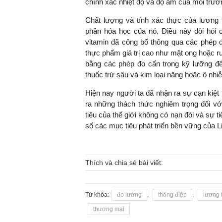
chính xác nhiệt độ và độ ẩm của môi trườ
Chất lượng và tính xác thực của lương
phần hóa học của nó. Điều này đòi hỏ
vitamin đã công bố thông qua các phép 
TS. Nguyễn Đức Độ - Ph
Viện Kinh tế Tài chính
thực phẩm giá trị cao như mật ong hoặc 
bằng các phép đo cẩn trọng kỹ lưỡng để
thuốc trừ sâu và kim loại nặng hoặc ô nh
"Có rất nhiều vi
ngay từ bây giờ 
Hiện nay người ta đã nhận ra sự cạn kiệt 
đang được tiến
ra những thách thức nghiêm trọng đối v
đầu tư cho kho
tiêu của thế giới không có nạn đói và sự 
nghệ; ban hành
số các mục tiêu phát triển bền vững của L
khuyến khích đổ
khởi nghiệp..."
Thích và chia sẻ bài viết:
Từ khóa:
đo lường
,
thông điệp
,
lương 
thương mại