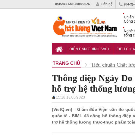
8:45:43 AM
08/08/2026
Liên hệ
(84-2)
Chiến 
Công c
hạn ch
Nghệ t
sống c
Vì sao
gia đố
DIỄN ĐÀN CHÍNH SÁCH
TIÊU CH
TRANG CHỦ
Tiêu chuẩn Chất lư
Thông điệp Ngày Đo l
hỗ trợ hệ thống lươn
15:18 13/05/2023
(VietQ.vn) - Giám đốc Viện cân đo qu
quốc tế - BIML đã công bố thông điệp 
trợ hệ thống lương thực-thực phẩm toà