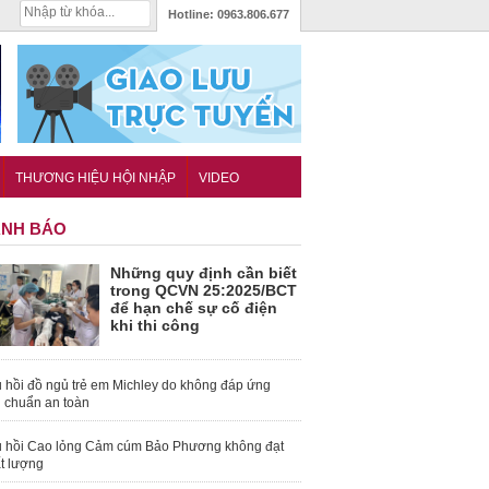
Hotline:
0963.806.677
THƯƠNG HIỆU HỘI NHẬP
VIDEO
NH BÁO
Những quy định cần biết
trong QCVN 25:2025/BCT
để hạn chế sự cố điện
khi thi công
 hồi đồ ngủ trẻ em Michley do không đáp ứng
u chuẩn an toàn
 hồi Cao lỏng Cảm cúm Bảo Phương không đạt
t lượng