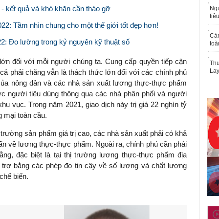
 - kết quả và khó khăn cần tháo gỡ
Ngư
tiê
22: Tầm nhìn chung cho một thế giới tốt đẹp hơn!
Cả
2: Đo lường trong kỷ nguyên kỹ thuật số
toà
ớn đối với mỗi người chúng ta. Cung cấp quyền tiếp cận
Thu
Lay
cả phải chăng vẫn là thách thức lớn đối với các chính phủ
u của nông dân và các nhà sản xuất lương thực-thực phẩm
 người tiêu dùng thông qua các nhà phân phối và người
khu vục. Trong năm 2021, giao dịch này trị giá 22 nghìn tỷ
g mại toàn cầu.
ị trường sản phẩm giá trị cao, các nhà sản xuất phải có khả
ẩn về lương thực-thực phẩm. Ngoài ra, chính phủ cần phải
g, đặc biệt là tại thị trường lương thực-thực phẩm địa
trợ bằng các phép đo tin cậy về số lượng và chất lượng
chế biến.