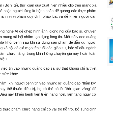
Bộ Y tế), thời gian qua xuất hiện nhiều clip trên mạng xã
y tế hoặc người từng là bệnh nhân để quảng cáo thực phẩm
ành vi vi phạm quy định pháp luật và dễ khiến người dân
ng nghệ AI để ghép hình ảnh, giọng nói của bác sĩ, chuyên
ên mạng xã hội nhằm tạo dựng lòng tin. Một số video quảng
 đã khỏi bệnh sau khi sử dụng sản phẩm để dẫn dụ người
ng xã hội đã giả mạo tên tuổi các giáo sư, bác sĩ đầu ngành
phẩm chức năng, trong khi những chuyên gia này hoàn toàn
hiệu.
việc tin vào những quảng cáo sai sự thật không chỉ là thiệt
ến sức khỏe.
ẩm, khi người bệnh tin vào những lời quảng cáo “thần kỳ”
 thế thuốc điều trị, họ có thể bỏ lỡ “thời gian vàng” để
 Điều này khiến bệnh tiến triển nặng hơn, làm tăng nguy cơ
 thực phẩm chức năng chỉ có vai trò hỗ trợ, bổ sung dinh