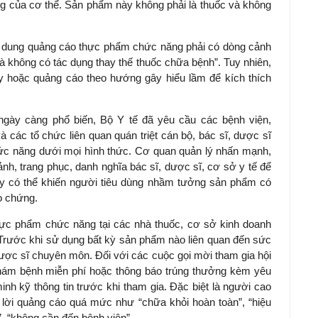
 của cơ thể. Sản phẩm này không phải là thuốc và không
ội dung quảng cáo thực phẩm chức năng phải có dòng cảnh
à không có tác dụng thay thế thuốc chữa bệnh”. Tuy nhiên,
này hoặc quảng cáo theo hướng gây hiểu lầm để kích thích
 ngày càng phổ biến, Bộ Y tế đã yêu cầu các bệnh viện,
 các tổ chức liên quan quán triệt cán bộ, bác sĩ, dược sĩ
c năng dưới mọi hình thức. Cơ quan quản lý nhấn mạnh,
nh, trang phục, danh nghĩa bác sĩ, dược sĩ, cơ sở y tế để
y có thể khiến người tiêu dùng nhầm tưởng sản phẩm có
ảo chứng.
hực phẩm chức năng tại các nhà thuốc, cơ sở kinh doanh
 Trước khi sử dụng bất kỳ sản phẩm nào liên quan đến sức
ược sĩ chuyên môn. Đối với các cuộc gọi mời tham gia hội
khám bệnh miễn phí hoặc thông báo trúng thưởng kèm yêu
h kỹ thông tin trước khi tham gia.
Đặc biệt là người cao
ng lời quảng cáo quá mức như “chữa khỏi hoàn toàn”, “hiệu
, “không cần đến bệnh viện”.