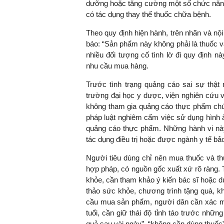
dưỡng hoặc tăng cường một số chức năng
có tác dụng thay thế thuốc chữa bệnh.
Theo quy định hiện hành, trên nhãn và n
báo: “Sản phẩm này không phải là thuốc v
nhiều đối tượng cố tình lờ đi quy định 
nhu cầu mua hàng.
Trước tình trạng quảng cáo sai sự thật
trường đại học y dược, viện nghiên cứu và
không tham gia quảng cáo thực phẩm chứ
pháp luật nghiêm cấm việc sử dụng hình ả
quảng cáo thực phẩm. Những hành vi nà
tác dụng điều trị hoặc được ngành y tế b
Người tiêu dùng chỉ nên mua thuốc và t
hợp pháp, có nguồn gốc xuất xứ rõ ràng.
khỏe, cần tham khảo ý kiến bác sĩ hoặc d
thảo sức khỏe, chương trình tặng quà, 
cầu mua sản phẩm, người dân cần xác min
tuổi, cần giữ thái độ tỉnh táo trước nhữ
quả sau vài ngày”, “không cần dùng thuốc”