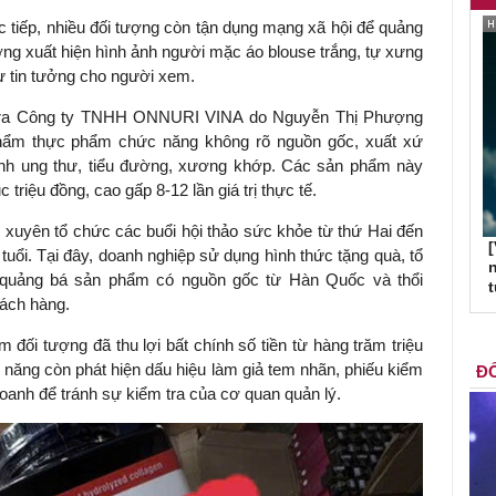
ực tiếp, nhiều đối tượng còn tận dụng mạng xã hội để quảng
ng xuất hiện hình ảnh người mặc áo blouse trắng, tự xưng
sự tin tưởng cho người xem.
 tra Công ty TNHH ONNURI VINA do Nguyễn Thị Phượng
phẩm thực phẩm chức năng không rõ nguồn gốc, xuất xứ
nh ung thư, tiểu đường, xương khớp. Các sản phẩm này
 triệu đồng, cao gấp 8-12 lần giá trị thực tế.
xuyên tổ chức các buổi hội thảo sức khỏe từ thứ Hai đến
[
tuổi. Tại đây, doanh nghiệp sử dụng hình thức tặng quà, tổ
n
i quảng bá sản phẩm có nguồn gốc từ Hàn Quốc và thổi
hách hàng.
 đối tượng đã thu lợi bất chính số tiền từ hàng trăm triệu
 năng còn phát hiện dấu hiệu làm giả tem nhãn, phiếu kiểm
ĐỐ
doanh để tránh sự kiểm tra của cơ quan quản lý.