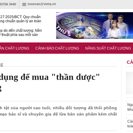
toasoan@vietq.vn
-43756 3440
27:2025/BCT: Quy chuẩn
ng chuẩn quản lý an toàn
rình thủy điện
p đo đến chất lượng: Nền
ỹ thuật phía sau mỗi sản
n cư Phước Thọ: Hạt nhân
 hoạch đô thị tri thức tại
UẨN CHẤT LƯỢNG
CẢNH BÁO CHẤT LƯỢNG
NĂNG SUẤT CHẤT LƯỢNG
Long
CẢ
ng
i dụng để mua "thần dược"
g
Ngư
nh tật của người cao tuổi, nhiều đối tượng đã thổi phồng
tiê
ạo bác sĩ và chuyên gia để lừa bán sản phẩm kém chất
Cả
toà