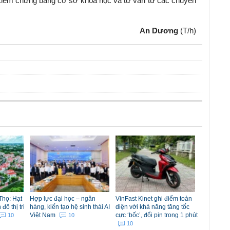
kiểm chứng bằng cơ sở khoa học và tư vấn từ các chuyên
An Dương
(T/h)
Thọ: Hạt
Hợp lực đại học – ngân
VinFast Kinet ghi điểm toàn
ô thị tri
hàng, kiến tạo hệ sinh thái AI
diện với khả năng tăng tốc
Việt Nam
cực ‘bốc’, đổi pin trong 1 phút
10
10
10