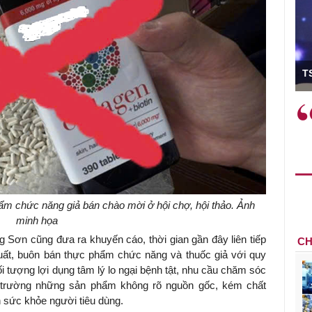
ó Viện trưởng
T
ệc phải làm
Việc sử dụng hiệu quả chính
và trên thực tế
sách tài khóa không chỉ mang ý
 hành như tăng
nghĩa hỗ trợ ngắn hạn mà còn
a học công
đóng vai trò tạo nền tảng cho
 các cơ chế
tăng trưởng bền vững dài hạn.
i mới sáng tạo,
m chức năng giả bán chào mời ở hội chợ, hội thảo. Ảnh
minh họa
g Sơn cũng đưa ra khuyến cáo, thời gian gần đây liên tiếp
CH
xuất, buôn bán thực phẩm chức năng và thuốc giả với quy
ối tượng lợi dụng tâm lý lo ngại bệnh tật, nhu cầu chăm sóc
ị trường những sản phẩm không rõ nguồn gốc, kém chất
n sức khỏe người tiêu dùng.