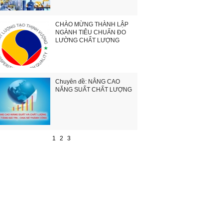
CHÀO MỪNG THÀNH LẬP
NGÀNH TIÊU CHUẨN ĐO
LƯỜNG CHẤT LƯỢNG
Chuyên đề: NÂNG CAO
NĂNG SUẤT CHẤT LƯỢNG
1
2
3