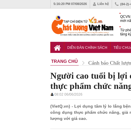
5:16:22 PM
07/08/2026
Liên hệ
(84-2)
QCVN 
mới nâ
công t
Từ phé
tảng k
phẩm
Khu dâ
của quy
DIỄN ĐÀN CHÍNH SÁCH
TIÊU CH
Vĩnh 
TRANG CHỦ
Cảnh báo Chất lượ
Người cao tuổi bị lợ
thực phẩm chức năn
08:02 06/06/2026
(VietQ.vn) - Lợi dụng tâm lý lo lắng bệ
công dụng thực phẩm chức năng, giả m
lượng với giá cao.