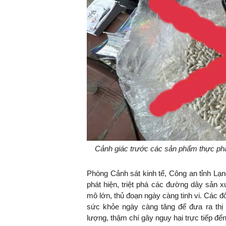
TS. Nguyễn Đức Độ - Ph
Viện Kinh tế Tài chính
"Có rất nhiều vi
ngay từ bây giờ 
đang được tiến
đầu tư cho kho
nghệ; ban hành
khuyến khích đổ
khởi nghiệp..."
Cảnh giác trước các sản phẩm thực phẩ
Phòng Cảnh sát kinh tế, Công an tỉnh Lạn
phát hiện, triệt phá các đường dây sản 
mô lớn, thủ đoạn ngày càng tinh vi. Các đ
sức khỏe ngày càng tăng để đưa ra th
lượng, thậm chí gây nguy hại trực tiếp đế