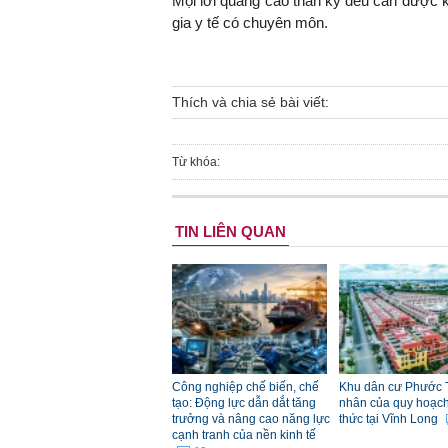
Mọi lời quảng cáo thần kỳ đều cần được 
gia y tế có chuyên môn.
Thích và chia sẻ bài viết:
Từ khóa:
TIN LIÊN QUAN
Công nghiệp chế biến, chế
Khu dân cư Phước 
tạo: Động lực dẫn dắt tăng
nhân của quy hoạch đ
trưởng và nâng cao năng lực
thức tại Vĩnh Long
cạnh tranh của nền kinh tế