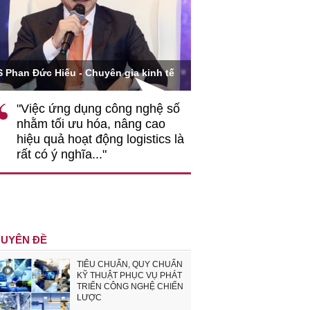
Ông Hoàng Quang Phòn
S Phan Đức Hiếu - Chuyên gia kinh tế
VCCI
"Việc ứng dụng công nghệ số
""Theo tôi, cần 
nhằm tối ưu hóa, nâng cao
gốc rễ về nhận
hiệu quả hoạt động logistics là
nghiệp cần coi
rất có ý nghĩa..."
động hài hoà là
triển..."
UYÊN ĐỀ
TIÊU CHUẨN, QUY CHUẨN
KỸ THUẬT PHỤC VỤ PHÁT
TRIỂN CÔNG NGHỆ CHIẾN
LƯỢC