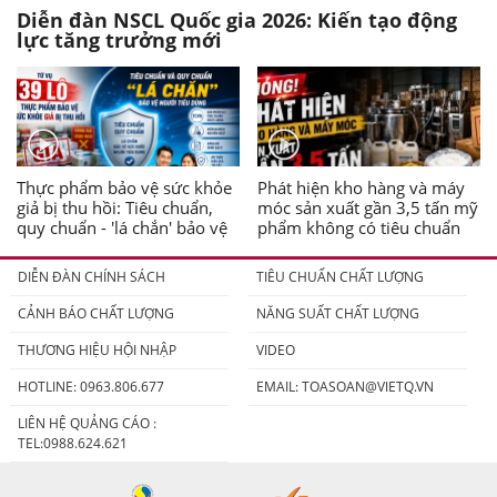
Diễn đàn NSCL Quốc gia 2026: Kiến tạo động
lực tăng trưởng mới
Thực phẩm bảo vệ sức khỏe
Phát hiện kho hàng và máy
giả bị thu hồi: Tiêu chuẩn,
móc sản xuất gần 3,5 tấn mỹ
quy chuẩn - 'lá chắn' bảo vệ
phẩm không có tiêu chuẩn
người tiêu dùng
DIỄN ĐÀN CHÍNH SÁCH
TIÊU CHUẨN CHẤT LƯỢNG
CẢNH BÁO CHẤT LƯỢNG
NĂNG SUẤT CHẤT LƯỢNG
THƯƠNG HIỆU HỘI NHẬP
VIDEO
HOTLINE: 0963.806.677
EMAIL:
TOASOAN@VIETQ.VN
LIÊN HỆ QUẢNG CÁO :
TEL:0988.624.621