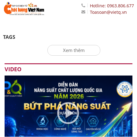
Hotline: 0963.806.677
Toasoan@vietq.vn
TAGS
Xem thêm
VIDEO