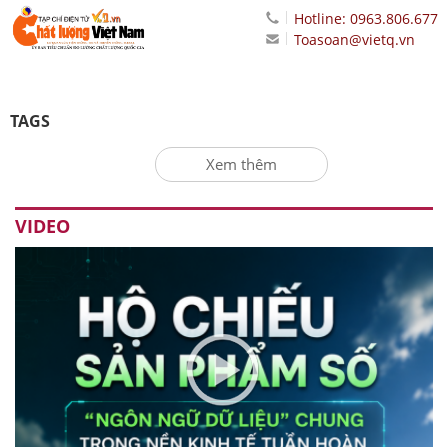
Hotline: 0963.806.677
Toasoan@vietq.vn
TAGS
Xem thêm
VIDEO