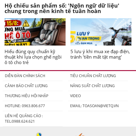
Hộ chiếu sản phẩm số: 'Ngôn ngữ dữ liệu'
chung trong nền kinh tế tuần hoàn
Hiểu đúng quy chuẩn kỹ
5 lưu ý khi mua xe đạp điện,
thuật khi lựa chọn ghế ngồi
tránh 'tiền mất tật mang'
ô tô cho trẻ
DIỄN ĐÀN CHÍNH SÁCH
TIÊU CHUẨN CHẤT LƯỢNG
CẢNH BÁO CHẤT LƯỢNG
NĂNG SUẤT CHẤT LƯỢNG
THƯƠNG HIỆU HỘI NHẬP
VIDEO
HOTLINE: 0963.806.677
EMAIL:
TOASOAN@VIETQ.VN
LIÊN HỆ QUẢNG CÁO :
TEL:0988.624.621