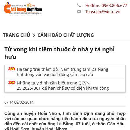
Hotline: 0963.806.677
Toasoan@vietq.vn
TRANG CHỦ
CẢNH BÁO CHẤT LƯỢNG
Tử vong khi tiêm thuốc ở nhà y tá nghỉ
hưu
Hạ tầng ‘trải thảm đỏ’, Nam trung tâm Đà Nẵng
hút dòng vốn vào bất động sản cao cấp
Những quy định cần biết trong QCVN
25:2025/BCT để hạn chế sự cố điện khi thi công
07:14 08/02/2014
Công an huyện Hoài Nhơn, tỉnh Bình Định đang phối hợp
với các cơ quan chức năng tiến hành điều tra nguyên nhân
dẫn đến cái chết của ông Lê Bằng, 67 tuổi, ở thôn Cẩn Hậu,
xã Hoài Sơn, huyện Hoài Nhơn