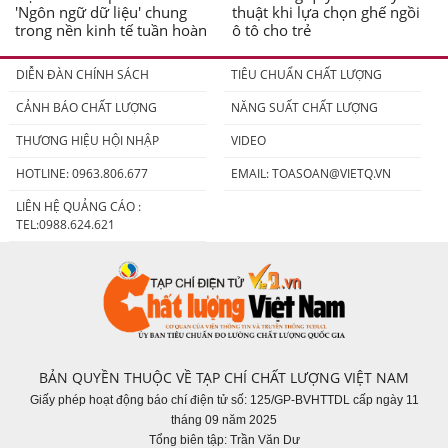
'Ngôn ngữ dữ liệu' chung
thuật khi lựa chọn ghế ngồi
trong nền kinh tế tuần hoàn
ô tô cho trẻ
DIỄN ĐÀN CHÍNH SÁCH
TIÊU CHUẨN CHẤT LƯỢNG
CẢNH BÁO CHẤT LƯỢNG
NĂNG SUẤT CHẤT LƯỢNG
THƯƠNG HIỆU HỘI NHẬP
VIDEO
HOTLINE: 0963.806.677
EMAIL:
TOASOAN@VIETQ.VN
LIÊN HỆ QUẢNG CÁO :
TEL:0988.624.621
BẢN QUYỀN THUỘC VỀ TẠP CHÍ CHẤT LƯỢNG VIỆT NAM
Giấy phép hoạt động báo chí điện tử số: 125/GP-BVHTTDL cấp ngày 11
tháng 09 năm 2025
Tổng biên tập: Trần Văn Dư