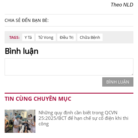
Theo NLD
CHIA SẺ ĐẾN BẠN BÈ:
Y Tá
Tử Vong
Điều Trị
Chữa Bệnh
TAGS:
Bình luận
BÌNH LUẬN
TIN CÙNG CHUYÊN MỤC
Những quy định cần biết trong QCVN
25:2025/BCT để hạn chế sự cố điện khi thi
công