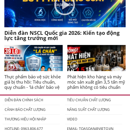
Diễn đàn NSCL Quốc gia 2026: Kiến tạo động
lực tăng trưởng mới
Thực phẩm bảo vệ sức khỏe
Phát hiện kho hàng và máy
giả bị thu hồi: Tiêu chuẩn,
móc sản xuất gần 3,5 tấn mỹ
quy chuẩn - 'lá chắn' bảo vệ
phẩm không có tiêu chuẩn
người tiêu dùng
DIỄN ĐÀN CHÍNH SÁCH
TIÊU CHUẨN CHẤT LƯỢNG
CẢNH BÁO CHẤT LƯỢNG
NĂNG SUẤT CHẤT LƯỢNG
THƯƠNG HIỆU HỘI NHẬP
VIDEO
HOTLINE: 0963.806.677
EMAIL:
TOASOAN@VIETQ.VN