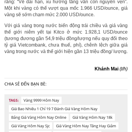
rằng: “Về dài hạn, xu hướng tăng vẫn còn nguyên vẹn”.
Một khi vàng có thể vượt qua mốc 1.966 USD/ounce, giá
vàng sẽ sớm chạm mức 2.000 USD/ounce.
Với giá vàng trong nước biến động trái chiều và giá vàng
thế giới niêm yết tại Kitco ở mức 1.928,1 USD/ounce
(tương đương gần 54,9 triệu đồng/lượng nếu quy đổi theo
tỷ giá Vietcombank, chưa thuế, phí), chênh lệch giữa giá
vàng trong nước và thế giới hiện gần 13 triệu đồng/ lượng.
Khánh Mai
(t/h)
CHIA SẺ ĐẾN BẠN BÈ:
Vàng 9999 Hôm Nay
TAGS:
Giá Bao Nhiêu 1 Chỉ 19 7 Đánh Giá Vàng Hôm Nay
Bảng Giá Vàng Hôm Nay Online
Giá Vàng Hôm Nay 18k
Giá Vàng Hôm Nay Sjc
Giá Vàng Hôm Nay Tăng Hay Giảm