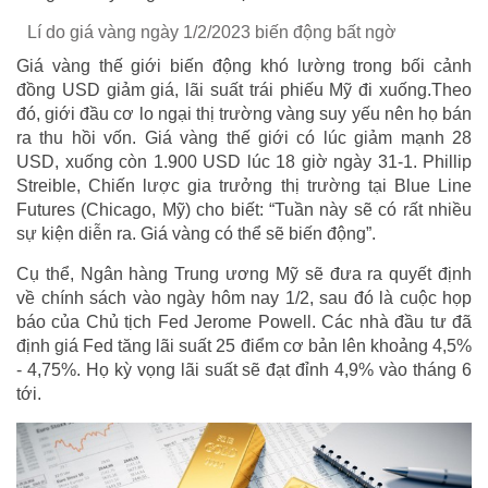
Lí do giá vàng ngày 1/2/2023 biến động bất ngờ
Giá vàng thế giới biến động khó lường trong bối cảnh
đồng USD giảm giá, lãi suất trái phiếu Mỹ đi xuống.Theo
đó, giới đầu cơ lo ngại thị trường vàng suy yếu nên họ bán
ra thu hồi vốn. Giá vàng thế giới có lúc giảm mạnh 28
USD, xuống còn 1.900 USD lúc 18 giờ ngày 31-1. Phillip
Streible, Chiến lược gia trưởng thị trường tại Blue Line
Futures (Chicago, Mỹ) cho biết: “Tuần này sẽ có rất nhiều
sự kiện diễn ra. Giá vàng có thể sẽ biến động”.
Cụ thể, Ngân hàng Trung ương Mỹ sẽ đưa ra quyết định
về chính sách vào ngày hôm nay 1/2, sau đó là cuộc họp
báo của Chủ tịch Fed Jerome Powell. Các nhà đầu tư đã
định giá Fed tăng lãi suất 25 điểm cơ bản lên khoảng 4,5%
- 4,75%. Họ kỳ vọng lãi suất sẽ đạt đỉnh 4,9% vào tháng 6
tới.