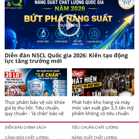
Diễn đàn NSCL Quốc gia 2026: Kiến tạo động
lực tăng trưởng mới
Thực phẩm bảo vệ sức khỏe
Phát hiện kho hàng và máy
giả bị thu hồi: Tiêu chuẩn,
móc sản xuất gần 3,5 tấn mỹ
quy chuẩn - 'lá chắn' bảo vệ
phẩm không có tiêu chuẩn
người tiêu dùng
DIỄN ĐÀN CHÍNH SÁCH
TIÊU CHUẨN CHẤT LƯỢNG
CẢNH BÁO CHẤT LƯỢNG
NĂNG SUẤT CHẤT LƯỢNG