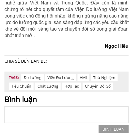
nghệ giữa Việt Nam và Trung Quốc. Đây còn là minh
chứng rõ nét cho quyết tâm của Viện Đo lường Việt Nam
trong việc chủ động hội nhập, không ngừng nâng cao năng
lực đo lường quốc gia, sẵn sàng đáp ứng các yêu cầu khắt
khe về đổi mới sáng tạo và chuyển đổi số trong giai đoạn
phát triển mới.
Ngọc Hiếu
CHIA SẺ ĐẾN BẠN BÈ:
Đo Lường
Viện Đo Lường
VMI
Thử Nghiệm
TAGS:
Tiêu Chuẩn
Chất Lượng
Hợp Tác
Chuyển Đổi Số
Bình luận
BÌNH LUẬN