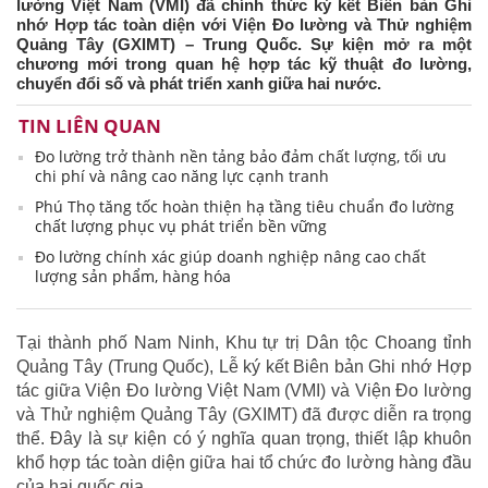
lường Việt Nam (VMI) đã chính thức ký kết Biên bản Ghi
nhớ Hợp tác toàn diện với Viện Đo lường và Thử nghiệm
Quảng Tây (GXIMT) – Trung Quốc. Sự kiện mở ra một
chương mới trong quan hệ hợp tác kỹ thuật đo lường,
chuyển đổi số và phát triển xanh giữa hai nước.
TIN LIÊN QUAN
Đo lường trở thành nền tảng bảo đảm chất lượng, tối ưu
chi phí và nâng cao năng lực cạnh tranh
Phú Thọ tăng tốc hoàn thiện hạ tầng tiêu chuẩn đo lường
chất lượng phục vụ phát triển bền vững
Đo lường chính xác giúp doanh nghiệp nâng cao chất
lượng sản phẩm, hàng hóa
Tại thành phố Nam Ninh, Khu tự trị Dân tộc Choang tỉnh
Quảng Tây (Trung Quốc), Lễ ký kết Biên bản Ghi nhớ Hợp
tác giữa Viện Đo lường Việt Nam (VMI) và Viện Đo lường
và Thử nghiệm Quảng Tây (GXIMT) đã được diễn ra trọng
thể. Đây là sự kiện có ý nghĩa quan trọng, thiết lập khuôn
khổ hợp tác toàn diện giữa hai tổ chức đo lường hàng đầu
của hai quốc gia.