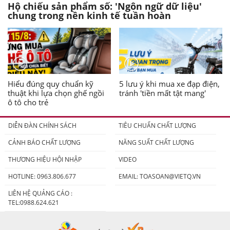
Hộ chiếu sản phẩm số: 'Ngôn ngữ dữ liệu'
chung trong nền kinh tế tuần hoàn
Hiểu đúng quy chuẩn kỹ
5 lưu ý khi mua xe đạp điện,
thuật khi lựa chọn ghế ngồi
tránh 'tiền mất tật mang'
ô tô cho trẻ
DIỄN ĐÀN CHÍNH SÁCH
TIÊU CHUẨN CHẤT LƯỢNG
CẢNH BÁO CHẤT LƯỢNG
NĂNG SUẤT CHẤT LƯỢNG
THƯƠNG HIỆU HỘI NHẬP
VIDEO
HOTLINE: 0963.806.677
EMAIL:
TOASOAN@VIETQ.VN
LIÊN HỆ QUẢNG CÁO :
TEL:0988.624.621