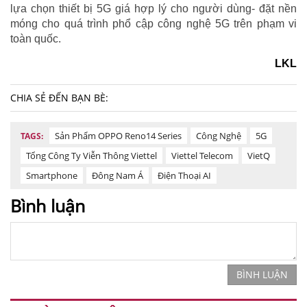
lựa chọn thiết bị 5G giá hợp lý cho người dùng- đặt nền
móng cho quá trình phổ cập công nghệ 5G trên phạm vi
toàn quốc.
LKL
CHIA SẺ ĐẾN BẠN BÈ:
Sản Phẩm OPPO Reno14 Series
Công Nghệ
5G
TAGS:
Tổng Công Ty Viễn Thông Viettel
Viettel Telecom
VietQ
Smartphone
Đông Nam Á
Điện Thoại AI
Bình luận
BÌNH LUẬN