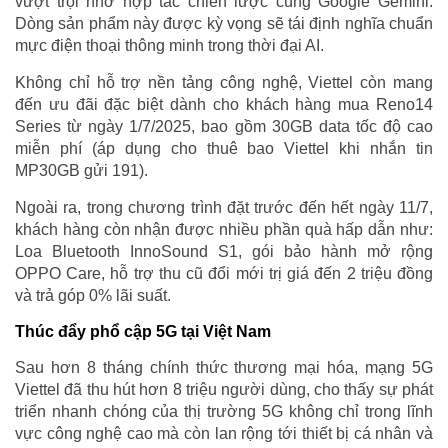
vượt trội nhờ hợp tác chiến lược cùng Google Gemini.
Dòng sản phẩm này được kỳ vọng sẽ tái định nghĩa chuẩn
mực điện thoại thông minh trong thời đại AI.
Không chỉ hỗ trợ nền tảng công nghệ, Viettel còn mang
đến ưu đãi đặc biệt dành cho khách hàng mua Reno14
Series từ ngày 1/7/2025, bao gồm 30GB data tốc độ cao
miễn phí (áp dụng cho thuê bao Viettel khi nhắn tin
MP30GB gửi 191).
Ngoài ra, trong chương trình đặt trước đến hết ngày 11/7,
khách hàng còn nhận được nhiều phần quà hấp dẫn như:
Loa Bluetooth InnoSound S1, gói bảo hành mở rộng
OPPO Care, hỗ trợ thu cũ đổi mới trị giá đến 2 triệu đồng
và trả góp 0% lãi suất.
Thúc đẩy phổ cập 5G tại Việt Nam
Sau hơn 8 tháng chính thức thương mại hóa, mạng 5G
Viettel đã thu hút hơn 8 triệu người dùng, cho thấy sự phát
triển nhanh chóng của thị trường 5G không chỉ trong lĩnh
vực công nghệ cao mà còn lan rộng tới thiết bị cá nhân và