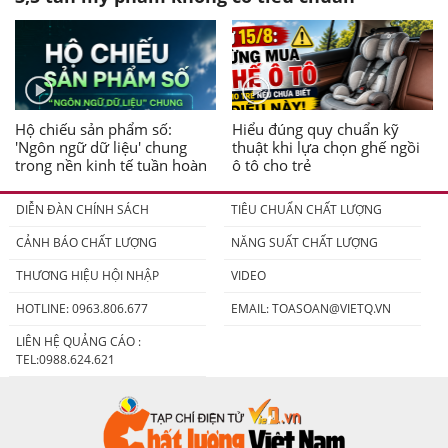
Hộ chiếu sản phẩm số:
Hiểu đúng quy chuẩn kỹ
'Ngôn ngữ dữ liệu' chung
thuật khi lựa chọn ghế ngồi
trong nền kinh tế tuần hoàn
ô tô cho trẻ
DIỄN ĐÀN CHÍNH SÁCH
TIÊU CHUẨN CHẤT LƯỢNG
CẢNH BÁO CHẤT LƯỢNG
NĂNG SUẤT CHẤT LƯỢNG
THƯƠNG HIỆU HỘI NHẬP
VIDEO
HOTLINE: 0963.806.677
EMAIL:
TOASOAN@VIETQ.VN
LIÊN HỆ QUẢNG CÁO :
TEL:0988.624.621