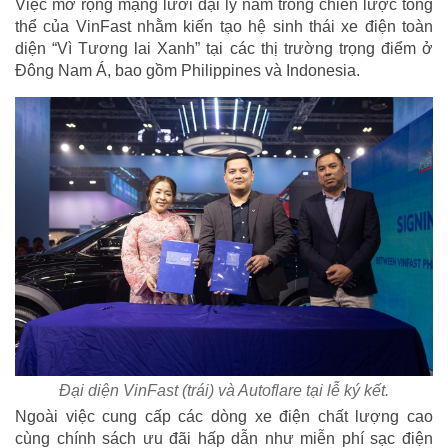
Việc mở rộng mạng lưới đại lý nằm trong chiến lược tổng
thể của VinFast nhằm kiến tạo hệ sinh thái xe điện toàn
diện “Vì Tương lai Xanh” tại các thị trường trọng điểm ở
Đông Nam Á, bao gồm Philippines và Indonesia.
Đại diện VinFast (trái) và Autoflare tại lễ ký kết.
Ngoài việc cung cấp các dòng xe điện chất lượng cao
cùng chính sách ưu đãi hấp dẫn như miễn phí sạc điện