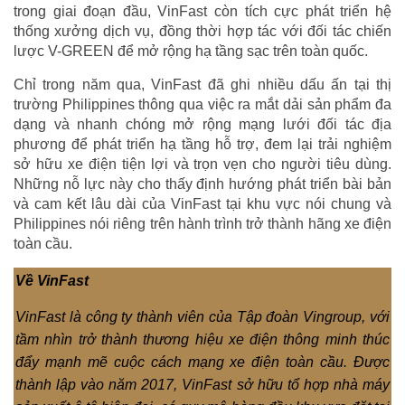
trong giai đoạn đầu, VinFast còn tích cực phát triển hệ
thống xưởng dịch vụ, đồng thời hợp tác với đối tác chiến
lược V-GREEN để mở rộng hạ tầng sạc trên toàn quốc.
Chỉ trong năm qua, VinFast đã ghi nhiều dấu ấn tại thị
trường Philippines thông qua việc ra mắt dải sản phẩm đa
dạng và nhanh chóng mở rộng mạng lưới đối tác địa
phương để phát triển hạ tầng hỗ trợ, đem lại trải nghiệm
sở hữu xe điện tiện lợi và trọn vẹn cho người tiêu dùng.
Những nỗ lực này cho thấy định hướng phát triển bài bản
và cam kết lâu dài của VinFast tại khu vực nói chung và
Philippines nói riêng trên hành trình trở thành hãng xe điện
toàn cầu.
Về VinFast
VinFast là công ty thành viên của Tập đoàn Vingroup, với
tầm nhìn trở thành thương hiệu xe điện thông minh thúc
đẩy mạnh mẽ cuộc cách mạng xe điện toàn cầu. Được
thành lập vào năm 2017, VinFast sở hữu tổ hợp nhà máy