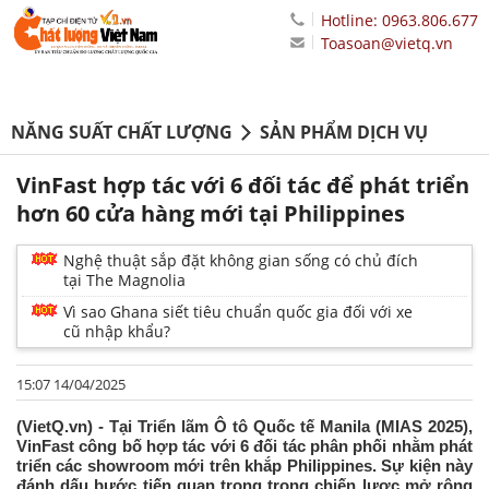
Hotline: 0963.806.677
Toasoan@vietq.vn
NĂNG SUẤT CHẤT LƯỢNG
SẢN PHẨM DỊCH VỤ
VinFast hợp tác với 6 đối tác để phát triển
hơn 60 cửa hàng mới tại Philippines
Nghệ thuật sắp đặt không gian sống có chủ đích
tại The Magnolia
Vì sao Ghana siết tiêu chuẩn quốc gia đối với xe
cũ nhập khẩu?
15:07 14/04/2025
(VietQ.vn) - Tại Triển lãm Ô tô Quốc tế Manila (MIAS 2025),
VinFast công bố hợp tác với 6 đối tác phân phối nhằm phát
triển các showroom mới trên khắp Philippines. Sự kiện này
đánh dấu bước tiến quan trọng trong chiến lược mở rộng