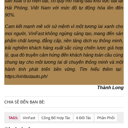
sản xuất ô tô hiện đại, có quy mô hàng đầu khu vực đặt tại
Hải Phòng, Việt Nam với mức độ tự động hóa lên đến
90%.
Cam kết mạnh mẽ với sứ mệnh vì một tương lai xanh cho
mọi người, VinFast không ngừng sáng tạo, mang đến sản
phẩm chất lượng, đẳng cấp, nền tảng dịch vụ thông minh,
trải nghiệm khách hàng xuất sắc cùng chiến lược giá hợp
lý, qua đó truyền cảm hứng đến khách hàng toàn cầu cùng
chung tay cho một tương lai di chuyển thông minh và một
hành tinh phát triển bền vững. Tìm hiểu thêm tại:
https://vinfastauto.ph/
Thành Long
CHIA SẺ ĐẾN BẠN BÈ:
VinFast
Công Bố Hợp Tác
6 Đối Tác
Phân Phối
TAGS: