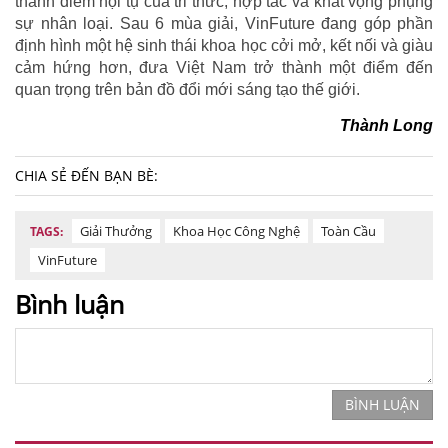
thành điểm hội tụ của tri thức, hợp tác và khát vọng phụng
sự nhân loại. Sau 6 mùa giải, VinFuture đang góp phần
định hình một hệ sinh thái khoa học cởi mở, kết nối và giàu
cảm hứng hơn, đưa Việt Nam trở thành một điểm đến
quan trọng trên bản đồ đổi mới sáng tạo thế giới.
Thành Long
CHIA SẺ ĐẾN BẠN BÈ:
Giải Thưởng
Khoa Học Công Nghệ
Toàn Cầu
TAGS:
VinFuture
Bình luận
BÌNH LUẬN