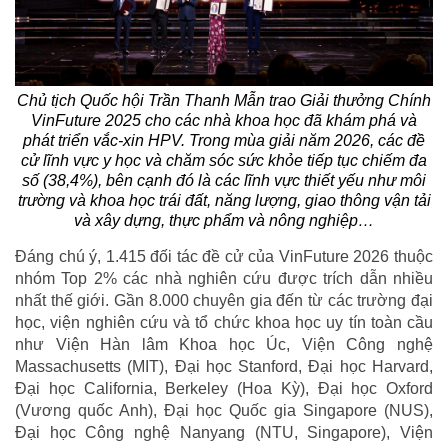
Chủ tịch Quốc hội Trần Thanh Mẫn trao Giải thưởng Chính
VinFuture 2025 cho các nhà khoa học đã khám phá và
phát triển vắc-xin HPV. Trong mùa giải năm 2026, các đề
cử lĩnh vực y học và chăm sóc sức khỏe tiếp tục chiếm đa
số (38,4%), bên cạnh đó là các lĩnh vực thiết yếu như môi
trường và khoa học trái đất, năng lượng, giao thông vận tải
và xây dựng, thực phẩm và nông nghiệp…
Đáng chú ý, 1.415 đối tác đề cử của VinFuture 2026 thuộc
nhóm Top 2% các nhà nghiên cứu được trích dẫn nhiều
nhất thế giới. Gần 8.000 chuyên gia đến từ các trường đại
học, viện nghiên cứu và tổ chức khoa học uy tín toàn cầu
như Viện Hàn lâm Khoa học Úc, Viện Công nghệ
Massachusetts (MIT), Đại học Stanford, Đại học Harvard,
Đại học California, Berkeley (Hoa Kỳ), Đại học Oxford
(Vương quốc Anh), Đại học Quốc gia Singapore (NUS),
Đại học Công nghệ Nanyang (NTU, Singapore), Viện