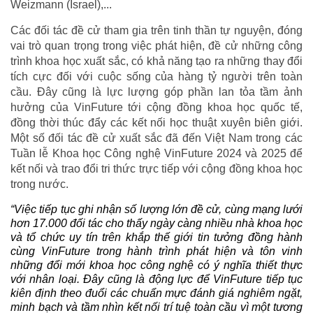
Weizmann (Israel),...
Các đối tác đề cử tham gia trên tinh thần tự nguyện, đóng
vai trò quan trọng trong việc phát hiện, đề cử những công
trình khoa học xuất sắc, có khả năng tạo ra những thay đổi
tích cực đối với cuộc sống của hàng tỷ người trên toàn
cầu. Đây cũng là lực lượng góp phần lan tỏa tầm ảnh
hưởng của VinFuture tới cộng đồng khoa học quốc tế,
đồng thời thúc đẩy các kết nối học thuật xuyên biên giới.
Một số đối tác đề cử xuất sắc đã đến Việt Nam trong các
Tuần lễ Khoa học Công nghệ VinFuture 2024 và 2025 để
kết nối và trao đổi tri thức trực tiếp với cộng đồng khoa học
trong nước.
“Việc tiếp tục ghi nhận số lượng lớn đề cử, cùng mạng lưới
hơn 17.000 đối tác cho thấy ngày càng nhiều nhà khoa học
và tổ chức uy tín trên khắp thế giới tin tưởng đồng hành
cùng VinFuture trong hành trình phát hiện và tôn vinh
những đổi mới khoa học công nghệ có ý nghĩa thiết thực
với nhân loại. Đây cũng là động lực để VinFuture tiếp tục
kiên định theo đuổi các chuẩn mực đánh giá nghiêm ngặt,
minh bạch và tầm nhìn kết nối trí tuệ toàn cầu vì một tương