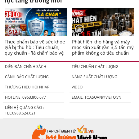
lực tăng trưởng mới
Thực phẩm bảo vệ sức khỏe
Phát hiện kho hàng và máy
giả bị thu hồi: Tiêu chuẩn,
móc sản xuất gần 3,5 tấn mỹ
quy chuẩn - 'lá chắn' bảo vệ
phẩm không có tiêu chuẩn
người tiêu dùng
DIỄN ĐÀN CHÍNH SÁCH
TIÊU CHUẨN CHẤT LƯỢNG
CẢNH BÁO CHẤT LƯỢNG
NĂNG SUẤT CHẤT LƯỢNG
THƯƠNG HIỆU HỘI NHẬP
VIDEO
HOTLINE: 0963.806.677
EMAIL:
TOASOAN@VIETQ.VN
LIÊN HỆ QUẢNG CÁO :
TEL:0988.624.621