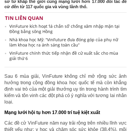
sơ từ khắp thế giới cùng mạng lưới hơn 17.000 đối tác đề
cử đến từ 117 quốc gia và vùng lãnh thổ.
TIN LIÊN QUAN
VinFuture kích hoạt ‘lá chắn số’ chống xâm nhập mặn tại
Đồng bằng sông Hồng
Nhà khoa học Mỹ: “VinFuture đưa đóng góp của phụ nữ
làm khoa học ra ánh sáng toàn cầu”
VinFuture chính thức tiếp nhận đề cử xuất sắc cho mùa
giải thứ 6
Sau 6 mùa giải, VinFuture không chỉ mở rộng sức ảnh
hưởng trong cộng đồng khoa học quốc tế mà còn khẳng
định vai trò của một giải thưởng uy tín trong hành trình tìm
kiếm và tôn vinh các đột phá có ý nghĩa với tương lai nhân
loại.
Mạng lưới hội tụ hơn 17.000 trí tuệ kiệt xuất
Các đề cử VinFuture năm nay trải rộng trên nhiều lĩnh vực
thiết yếu như: y học và chăm sóc sức khỏe (38,4%), môi