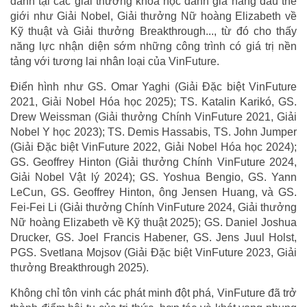
danh tại các giải thưởng khoa học danh giá hàng đầu thế
giới như Giải Nobel, Giải thưởng Nữ hoàng Elizabeth về
Kỹ thuật và Giải thưởng Breakthrough..., từ đó cho thấy
năng lực nhận diện sớm những công trình có giá trị nền
tảng với tương lai nhân loại của VinFuture.
Điển hình như GS. Omar Yaghi (Giải Đặc biệt VinFuture
2021, Giải Nobel Hóa học 2025); TS. Katalin Karikó, GS.
Drew Weissman (Giải thưởng Chính VinFuture 2021, Giải
Nobel Y học 2023); TS. Demis Hassabis, TS. John Jumper
(Giải Đặc biệt VinFuture 2022, Giải Nobel Hóa học 2024);
GS. Geoffrey Hinton (Giải thưởng Chính VinFuture 2024,
Giải Nobel Vật lý 2024); GS. Yoshua Bengio, GS. Yann
LeCun, GS. Geoffrey Hinton, ông Jensen Huang, và GS.
Fei-Fei Li (Giải thưởng Chính VinFuture 2024, Giải thưởng
Nữ hoàng Elizabeth về Kỹ thuật 2025); GS. Daniel Joshua
Drucker, GS. Joel Francis Habener, GS. Jens Juul Holst,
PGS. Svetlana Mojsov (Giải Đặc biệt VinFuture 2023, Giải
thưởng Breakthrough 2025).
Không chỉ tôn vinh các phát minh đột phá, VinFuture đã trở