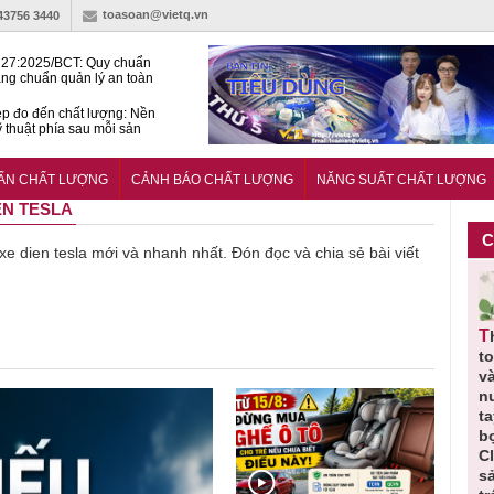
toasoan@vietq.vn
-43756 3440
27:2025/BCT: Quy chuẩn
ng chuẩn quản lý an toàn
rình thủy điện
p đo đến chất lượng: Nền
ỹ thuật phía sau mỗi sản
n cư Phước Thọ: Hạt nhân
 hoạch đô thị tri thức tại
UẨN CHẤT LƯỢNG
CẢNH BÁO CHẤT LƯỢNG
NĂNG SUẤT CHẤT LƯỢNG
Long
EN TESLA
C
 xe dien tesla mới và nhanh nhất. Đón đọc và chia sẻ bài viết
Thu hồi
Người tiêu
Cảnh báo
Thu hồi
Sản phẩm
Cao lỏng
dùng cần
sản phẩm
toàn quốc
kém 
Cảm cúm
cảnh giác
nhập ngoại
và tiêu hủy
lượn
Bảo
lựa chọn
bị thu hồi
nước rửa
bỏ q
Phương
thịt lợn đạt
do mất an
tay dạng
nhữ
o
không đạt
tiêu chuẩn
toàn có thể
bọt Layer
bước
chất lượng
và an toàn
xuất hiện
Clean do
soát
tại Việt Nam
sản xuất