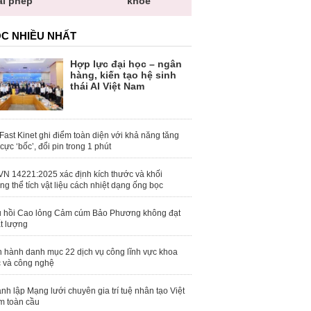
khỏe
toàn quốc
C NHIỀU NHẤT
Hợp lực đại học – ngân
hàng, kiến tạo hệ sinh
thái AI Việt Nam
Fast Kinet ghi điểm toàn diện với khả năng tăng
 cực ‘bốc’, đổi pin trong 1 phút
N 14221:2025 xác định kích thước và khối
ng thể tích vật liệu cách nhiệt dạng ống bọc
 hồi Cao lỏng Cảm cúm Bảo Phương không đạt
t lượng
 hành danh mục 22 dịch vụ công lĩnh vực khoa
 và công nghệ
nh lập Mạng lưới chuyên gia trí tuệ nhân tạo Việt
 toàn cầu