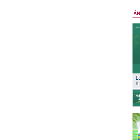
Ả
L
h