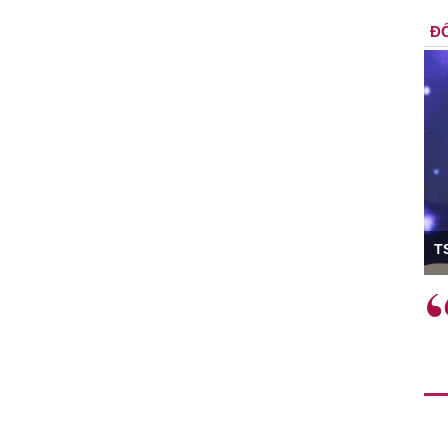
ĐỐ
ó Viện trưởng
T
ệc phải làm
Việc sử dụng hiệu quả chính
và trên thực tế
sách tài khóa không chỉ mang ý
 hành như tăng
nghĩa hỗ trợ ngắn hạn mà còn
a học công
đóng vai trò tạo nền tảng cho
 các cơ chế
tăng trưởng bền vững dài hạn.
i mới sáng tạo,