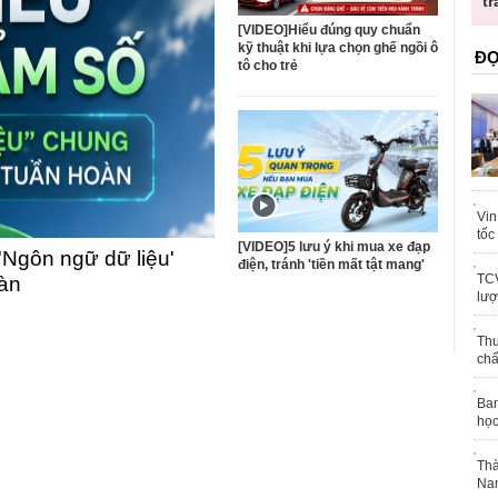
trái phép
[VIDEO]Hiểu đúng quy chuẩn
kỹ thuật khi lựa chọn ghế ngồi ô
ĐỌ
tô cho trẻ
Vin
tốc
[VIDEO]5 lưu ý khi mua xe đạp
'Ngôn ngữ dữ liệu'
điện, tránh 'tiền mất tật mang'
TCV
oàn
lượ
Thu
chấ
Ban
học
Thà
Nam