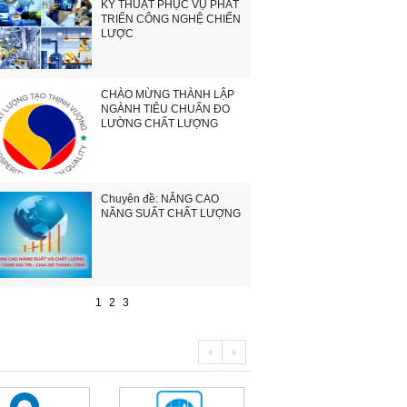
KỸ THUẬT PHỤC VỤ PHÁT
TRIỂN CÔNG NGHỆ CHIẾN
LƯỢC
CHÀO MỪNG THÀNH LẬP
NGÀNH TIÊU CHUẨN ĐO
LƯỜNG CHẤT LƯỢNG
Chuyên đề: NÂNG CAO
NĂNG SUẤT CHẤT LƯỢNG
1
2
3