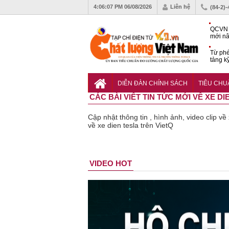
4:06:07 PM
06/08/2026
Liên hệ
(84-2)
QCVN 
mới nâ
công t
Từ phé
tảng k
phẩm
Khu dâ
của quy
DIỄN ĐÀN CHÍNH SÁCH
TIÊU CH
Vĩnh 
CÁC BÀI VIẾT TIN TỨC MỚI VỀ XE DI
Cập nhật thông tin , hình ảnh, video clip về
về xe dien tesla trên VietQ
Bột rau
Cảnh báo
Thu hồi
VIDEO HOT
‘detox’ vi
39 lô thực
toàn quốc
phạm về
phẩm bảo
sản phẩm
chất lượng,
vệ sức
tắm gội
tiêu hủy
khỏe giả,
Oatrum và
gần 76.000
kém chất
Tabame Pr
hộp
lượng bị
không đạt
thu hồi
chất lượng