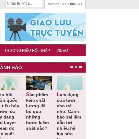
Hotline:
0963.806.677
THƯƠNG HIỆU HỘI NHẬP
VIDEO
ẢNH BÁO
Lạm dụng
Bột rau
Cảnh báo
Thu hồi
chất
sữa tươi
‘detox’ vi
39 lô thực
toàn quốc
g đã
cho trẻ
phạm về
phẩm bảo
sản phẩm
ua
nhỏ: Cảnh
chất lượng,
vệ sức
tắm gội
ng
báo sai lầm
tiêu hủy
khỏe giả,
Oatrum và
 kiểm
dẫn tới
gần 76.000
kém chất
Tabame Pro
 nào?
nhiều hệ
hộp
lượng bị
không đạt
lụy sức
thu hồi
chất lượng