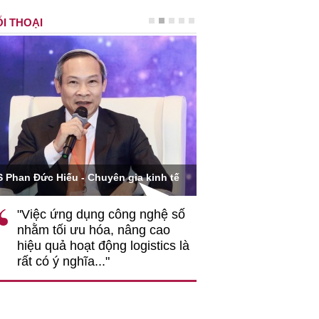
I THOẠI
Ông Hoàng Quang Phòn
S Phan Đức Hiếu - Chuyên gia kinh tế
VCCI
"Việc ứng dụng công nghệ số
""Theo tôi, cần 
nhằm tối ưu hóa, nâng cao
gốc rễ về nhận
hiệu quả hoạt động logistics là
nghiệp cần coi
rất có ý nghĩa..."
động hài hoà là
triển..."