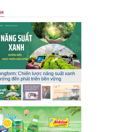
NH
ongform: Chiến lược năng suất xanh
ướng đến phát triển bền vững