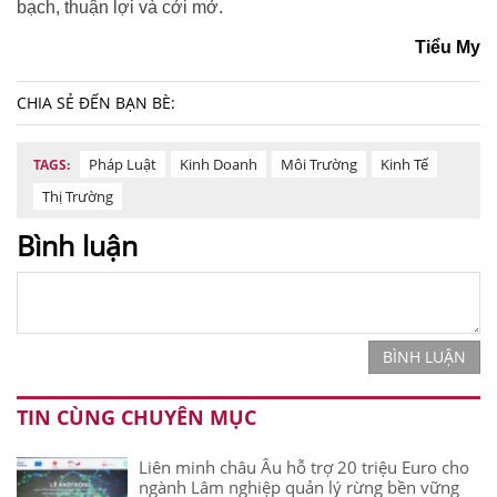
bạch, thuận lợi và cởi mở.
Tiểu My
CHIA SẺ ĐẾN BẠN BÈ:
Pháp Luật
Kinh Doanh
Môi Trường
Kinh Tế
TAGS:
Thị Trường
Bình luận
BÌNH LUẬN
TIN CÙNG CHUYÊN MỤC
Liên minh châu Âu hỗ trợ 20 triệu Euro cho
ngành Lâm nghiệp quản lý rừng bền vững