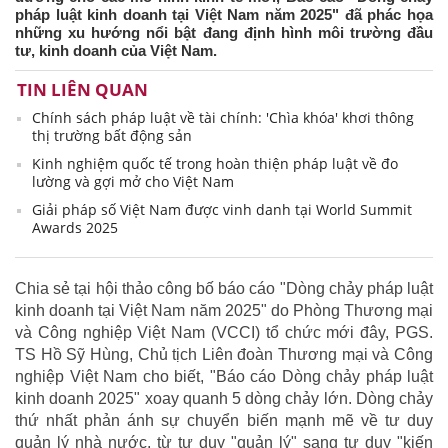
pháp luật kinh doanh tại Việt Nam năm 2025" đã phác họa
những xu hướng nổi bật đang định hình môi trường đầu
tư, kinh doanh của Việt Nam.
TIN LIÊN QUAN
Chính sách pháp luật về tài chính: 'Chìa khóa' khơi thông
thị trường bất động sản
Kinh nghiệm quốc tế trong hoàn thiện pháp luật về đo
lường và gợi mở cho Việt Nam
Giải pháp số Việt Nam được vinh danh tại World Summit
Awards 2025
Chia sẻ tại hội thảo công bố báo cáo "Dòng chảy pháp luật
kinh doanh tại Việt Nam năm 2025" do Phòng Thương mại
và Công nghiệp Việt Nam (VCCI) tổ chức mới đây, PGS.
TS Hồ Sỹ Hùng, Chủ tịch Liên đoàn Thương mại và Công
nghiệp Việt Nam cho biết, "Báo cáo Dòng chảy pháp luật
kinh doanh 2025" xoay quanh 5 dòng chảy lớn. Dòng chảy
thứ nhất phản ánh sự chuyển biến mạnh mẽ về tư duy
quản lý nhà nước, từ tư duy "quản lý" sang tư duy "kiến