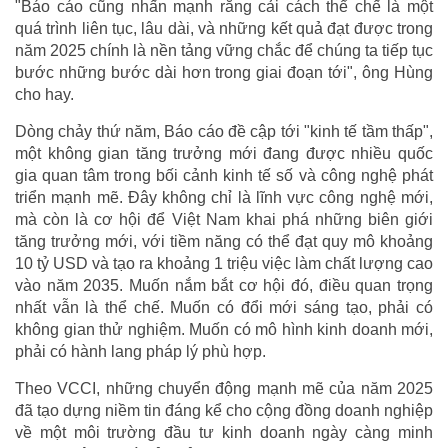
"Báo cáo cũng nhấn mạnh rằng cải cách thể chế là một
quá trình liên tục, lâu dài, và những kết quả đạt được trong
năm 2025 chính là nền tảng vững chắc để chúng ta tiếp tục
bước những bước dài hơn trong giai đoạn tới", ông Hùng
cho hay.
Dòng chảy thứ năm, Báo cáo đề cập tới "kinh tế tầm thấp",
một không gian tăng trưởng mới đang được nhiều quốc
gia quan tâm trong bối cảnh kinh tế số và công nghệ phát
triển mạnh mẽ. Đây không chỉ là lĩnh vực công nghệ mới,
mà còn là cơ hội để Việt Nam khai phá những biên giới
tăng trưởng mới, với tiềm năng có thể đạt quy mô khoảng
10 tỷ USD và tạo ra khoảng 1 triệu việc làm chất lượng cao
vào năm 2035. Muốn nắm bắt cơ hội đó, điều quan trọng
nhất vẫn là thể chế. Muốn có đổi mới sáng tạo, phải có
không gian thử nghiệm. Muốn có mô hình kinh doanh mới,
phải có hành lang pháp lý phù hợp.
Theo VCCI, những chuyển động mạnh mẽ của năm 2025
đã tạo dựng niềm tin đáng kể cho cộng đồng doanh nghiệp
về một môi trường đầu tư kinh doanh ngày càng minh