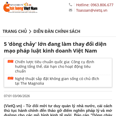
Hotline: 0963.806.677
Toasoan@vietq.vn
TRANG CHỦ
DIỄN ĐÀN CHÍNH SÁCH
5 'dòng chảy' lớn đang làm thay đổi diện
mạo pháp luật kinh doanh Việt Nam
Chiến lược tiêu chuẩn quốc gia: Công cụ định
hướng tổng thể, dài hạn cho hoạt động tiêu
chuẩn
Nghệ thuật sắp đặt không gian sống có chủ đích
tại The Magnolia
07:01 03/06/2026
(VietQ.vn) - Từ đổi mới tư duy quản lý nhà nước, cải cách
thủ tục hành chính đến tháo gỡ điểm nghẽn pháp lý và mở
đường cho các mô hình kinh tế mới, Báo cáo "Dòng chảy