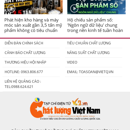
Phát hiện kho hàng và máy
Hộ chiếu sản phẩm số:
móc sản xuất gần 3,5 tấn mỹ
'Ngôn ngữ dữ liệu' chung
phẩm không có tiêu chuẩn
trong nền kinh tế tuần hoàn
DIỄN ĐÀN CHÍNH SÁCH
TIÊU CHUẨN CHẤT LƯỢNG
CẢNH BÁO CHẤT LƯỢNG
NĂNG SUẤT CHẤT LƯỢNG
THƯƠNG HIỆU HỘI NHẬP
VIDEO
HOTLINE: 0963.806.677
EMAIL:
TOASOAN@VIETQ.VN
LIÊN HỆ QUẢNG CÁO :
TEL:0988.624.621