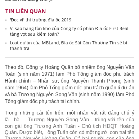
TIN LIÊN QUAN
'Đọc vị' thị trường địa ốc 2019
Vì sao hàng tồn kho của Công ty cổ phần Địa ốc First Real
tăng vọt sau kiểm toán?
Loạt dự án của MBLand, Địa ốc Sài Gòn Thương Tín sẽ bị
thanh tra
Theo đó, Công ty Hoàng Quân bổ nhiệm ông Nguyễn Văn
Toàn (sinh năm 1971) làm Phó Tổng giám đốc phụ trách
Hành chính – Nhân sự; ông Nguyễn Thanh Phong (sinh
năm 1964) làm Phó Tổng giám đốc phụ trách quản lí dự án
và bà Trương Nguyễn Song Vân (sinh năm 1990) làm Phó
Tổng giám đốc phụ trách tài chính.
Trong những cái tên trên, một nhân vật rất đáng chú ý
là
bà
Trương Nguyễn Song Vân - trùng với tên của
con gái ông Trương Anh Tuấn - Chủ tịch HĐQT Hoàng
Quân. Được biết,
ông Tuấn còn có một người con trai tên
Trương Nguyễn Hoàng Quân. Cả hai người con của ông