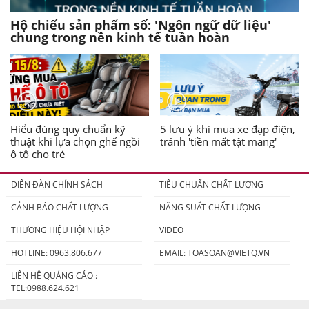
Hộ chiếu sản phẩm số: 'Ngôn ngữ dữ liệu'
chung trong nền kinh tế tuần hoàn
Hiểu đúng quy chuẩn kỹ
5 lưu ý khi mua xe đạp điện,
thuật khi lựa chọn ghế ngồi
tránh 'tiền mất tật mang'
ô tô cho trẻ
DIỄN ĐÀN CHÍNH SÁCH
TIÊU CHUẨN CHẤT LƯỢNG
CẢNH BÁO CHẤT LƯỢNG
NĂNG SUẤT CHẤT LƯỢNG
THƯƠNG HIỆU HỘI NHẬP
VIDEO
HOTLINE: 0963.806.677
EMAIL:
TOASOAN@VIETQ.VN
LIÊN HỆ QUẢNG CÁO :
TEL:0988.624.621