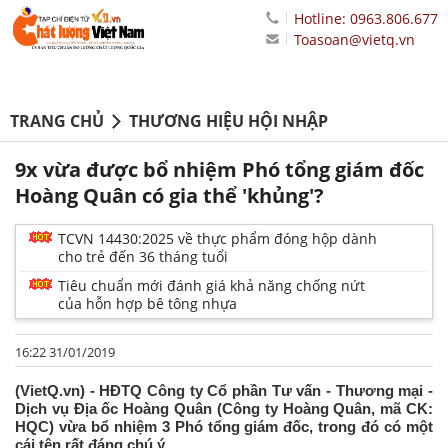
Hotline: 0963.806.677
Toasoan@vietq.vn
TRANG CHỦ
THƯƠNG HIỆU HỘI NHẬP
9x vừa được bổ nhiệm Phó tổng giám đốc
Hoàng Quân có gia thể 'khủng'?
TCVN 14430:2025 về thực phẩm đóng hộp dành
cho trẻ đến 36 tháng tuổi
Tiêu chuẩn mới đánh giá khả năng chống nứt
của hỗn hợp bê tông nhựa
16:22 31/01/2019
(VietQ.vn) - HĐTQ Công ty Cổ phần Tư vấn - Thương mại -
Dịch vụ Địa ốc Hoàng Quân (Công ty Hoàng Quân, mã CK:
HQC) vừa bổ nhiệm 3 Phó tổng giám đốc, trong đó có một
cái tên rất đáng chú ý.