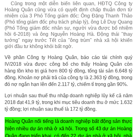
Cũng trong một diễn biến liên quan, HĐTQ Công ty
Hoàng Quân cũng vừa có quyết định chấp thuận đơn từ
nhiệm của 3 Phó Tổng giám đốc: Ông Đặng Thanh Thảo
(Phó tổng giám đốc phụ trách pháp lý), ông Lê Duy Quang
(Phó Tổng giám đốc nhân sự, người vừa được bổ nhiệm
hồi 6-2018) và ông Nguyễn Hoàng Hà. Động thái "thay
tướng" ngay trước Tết của "ông trùm" nhà xã hội khiến
giới đầu tư không khỏi bất ngờ.
Về phần Công ty Hoàng Quân, báo cáo tài chính quý
IV/2018 vừa được công bố cho thấy Hoàng Quân còn
hàng tồn kho trị giá hơn 800 tỷ đồng, tổng tài sản 6.648 tỷ
đồng. Khoản nợ phải trả của công ty là 2.363 tỷ đồng, trong
đó nợ ngắn hạn lên đến 2.117 tỷ, chiếm tỉ trọng gần 90%.
Lợi nhuận sau thuế thu nhập doanh nghiệp lũy kế cả năm
2018 đạt 41,9 tỷ, trong khi mục tiêu doanh thu ở mức 1.632
tỷ đồng; lợi nhuận sau thuế là 172 tỷ đồng.
Hoàng Quân nổi tiếng là doanh nghiệp bất động sản thực
hiện nhiều dự án nhà ở xã hội. Trong số 43 dự án Hoàng
Quân đang triển khai, có đến 22 dự án nhà ở xã hội, nhà