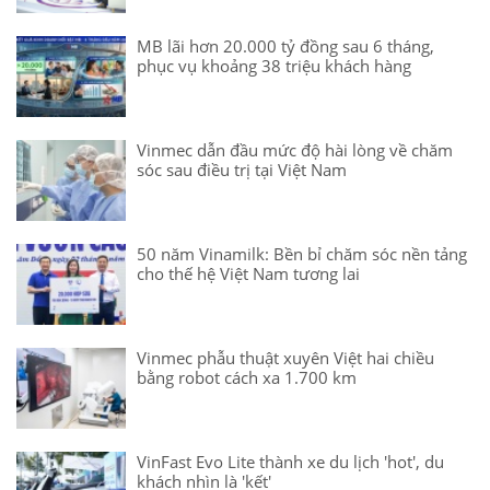
MB lãi hơn 20.000 tỷ đồng sau 6 tháng,
phục vụ khoảng 38 triệu khách hàng
Vinmec dẫn đầu mức độ hài lòng về chăm
sóc sau điều trị tại Việt Nam
50 năm Vinamilk: Bền bỉ chăm sóc nền tảng
cho thế hệ Việt Nam tương lai
Vinmec phẫu thuật xuyên Việt hai chiều
bằng robot cách xa 1.700 km
VinFast Evo Lite thành xe du lịch 'hot', du
khách nhìn là 'kết'