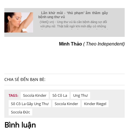
Lăn khử mùi - ‘thủ phạm’ âm thầm gây
bệnh ung thư vú
(VietQ.vn) - Ung thư vú là căn bệnh đáng sợ đối
với phụ nữ. Thật bất ngờ khi mới đây có những
thông tin xung quanh việc sử dụng lăn khử mùi có
thể gây ung thư vú.
Minh Thảo
( Theo Independent)
CHIA SẺ ĐẾN BẠN BÈ:
Socola Kinder
Sô Cô La
Ung Thư
TAGS:
Sô Cô La Gây Ung Thư
Socola Kinder
Kinder Riegel
Socola Đức
Bình luận