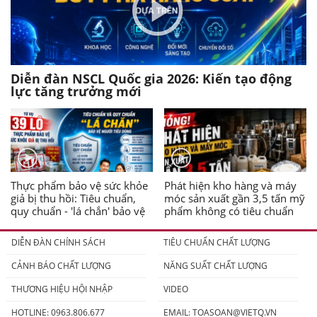
Diễn đàn NSCL Quốc gia 2026: Kiến tạo động
lực tăng trưởng mới
Thực phẩm bảo vệ sức khỏe
Phát hiện kho hàng và máy
giả bị thu hồi: Tiêu chuẩn,
móc sản xuất gần 3,5 tấn mỹ
quy chuẩn - 'lá chắn' bảo vệ
phẩm không có tiêu chuẩn
người tiêu dùng
DIỄN ĐÀN CHÍNH SÁCH
TIÊU CHUẨN CHẤT LƯỢNG
CẢNH BÁO CHẤT LƯỢNG
NĂNG SUẤT CHẤT LƯỢNG
THƯƠNG HIỆU HỘI NHẬP
VIDEO
HOTLINE: 0963.806.677
EMAIL:
TOASOAN@VIETQ.VN