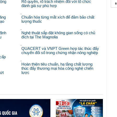
động
Rõ quyền, rõ trách nhiệm đối với tổ chức
s
đánh giá sự phù hợp
c
ăng
Chuẩn hóa từng mắt xích để đảm bảo chất
M
hạo
lượng thuốc
định
Nghệ thuật sắp đặt không gian sống có chủ
u
đích tại The Magnolia
QUACERT và VNPT Green hợp tác thúc đẩy
chuyển đổi số trong chứng nhận nông nghiệp
 cấp
Hoàn thiện tiêu chuẩn, hạ tầng chất lượng
thúc đẩy thương mại hóa công nghệ chiến
bứt
lược