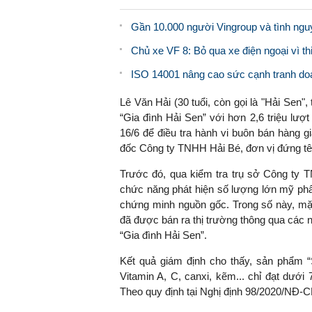
Gần 10.000 người Vingroup và tình nguyệ
Chủ xe VF 8: Bỏ qua xe điện ngoại vì thi
ISO 14001 nâng cao sức cạnh tranh doan
Lê Văn Hải (30 tuổi, còn gọi là "Hải Sen"
“Gia đình Hải Sen” với hơn 2,6 triệu lượ
16/6 để điều tra hành vi buôn bán hàng g
đốc Công ty TNHH Hải Bé, đơn vị đứng tê
Trước đó, qua kiểm tra trụ sở Công ty 
chức năng phát hiện số lượng lớn mỹ p
chứng minh nguồn gốc. Trong số này, mặt
đã được bán ra thị trường thông qua các
“Gia đình Hải Sen”.
Kết quả giám định cho thấy, sản phẩm 
Vitamin A, C, canxi, kẽm... chỉ đạt dướ
Theo quy định tại Nghị định 98/2020/NĐ-CP