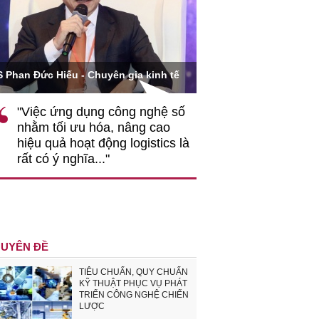
Ông Hoàng Quang Phòn
S Phan Đức Hiếu - Chuyên gia kinh tế
VCCI
"Việc ứng dụng công nghệ số
""Theo tôi, cần 
nhằm tối ưu hóa, nâng cao
gốc rễ về nhận
hiệu quả hoạt động logistics là
nghiệp cần coi
rất có ý nghĩa..."
động hài hoà là
triển..."
UYÊN ĐỀ
TIÊU CHUẨN, QUY CHUẨN
KỸ THUẬT PHỤC VỤ PHÁT
TRIỂN CÔNG NGHỆ CHIẾN
LƯỢC