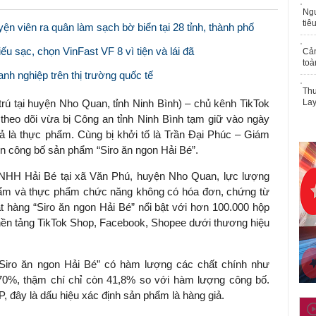
Ngư
tiê
n viên ra quân làm sạch bờ biển tại 28 tỉnh, thành phố
ếu sạc, chọn VinFast VF 8 vì tiện và lái đã
Cả
toà
h nghiệp trên thị trường quốc tế
Thu
, trú tại huyện Nho Quan, tỉnh Ninh Bình) – chủ kênh TikTok
Lay
t theo dõi vừa bị Công an tỉnh Ninh Bình tạm giữ vào ngày
iả là thực phẩm. Cùng bị khởi tố là Trần Đại Phúc – Giám
n công bố sản phẩm “Siro ăn ngon Hải Bé”.
TNHH Hải Bé tại xã Văn Phú, huyện Nho Quan, lực lượng
hẩm và thực phẩm chức năng không có hóa đơn, chứng từ
 hàng “Siro ăn ngon Hải Bé” nổi bật với hơn 100.000 hộp
 nền tảng TikTok Shop, Facebook, Shopee dưới thương hiệu
“Siro ăn ngon Hải Bé” có hàm lượng các chất chính như
i 70%, thậm chí chỉ còn 41,8% so với hàm lượng công bố.
, đây là dấu hiệu xác định sản phẩm là hàng giả.