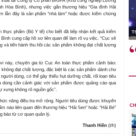
xuất tại Công ty Cổ phần BIGFA (Khu công nghiệp Lương
h Hòa Bình), nhưng việc gắn thương hiệu “Gia đình Hải
hầm lẫn đây là sản phẩm “nhà làm” hoặc được kiểm chứng
ó Viện trưởng
àn thực phẩm (Bộ Y tế) cho biết đã tiếp nhận kết quả kiểm
T
 Bình cung cấp hồ sơ liên quan để làm rõ vụ việc. “Cục sẽ
g và tiến hành thu hồi các sản phẩm không đạt chất lượng
ệc phải làm
Việc sử dụng hiệu quả chính
và trên thực tế
sách tài khóa không chỉ mang ý
 hành như tăng
nghĩa hỗ trợ ngắn hạn mà còn
vi này, chuyên gia từ Cục An toàn thực phẩm cảnh báo:
a học công
đóng vai trò tạo nền tảng cho
 không đạt chất lượng, đặc biệt là các sản phẩm dành cho
 các cơ chế
tăng trưởng bền vững dài hạn.
 người dùng, có thể gây thiếu hụt dưỡng chất, rối loạn tiêu
i mới sáng tạo,
iêu dùng cần cảnh giác với sản phẩm được quảng cáo qua
tự xưng không rõ nguồn gốc".
chức năng điều tra mở rộng. Người tiêu dùng được khuyến
CH
ẩm nào liên quan đến thương hiệu “Hải Sen” hoặc “Hải Bé”
ng báo từ cơ quan quản lý.
Thanh Hiền
(t/h)