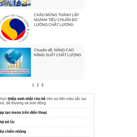
CHÀO MỪNG THÀNH LẬP
NGÀNH TIÊU CHUẨN ĐO
LƯỜNG CHẤT LƯỢNG
Chuyên đề: NÂNG CAO
NĂNG SUẤT CHẤT LƯỢNG
1
2
3
Chọn
thiệp sinh nhật cho bé
nên ưu tiên màu sắc vui
ươi, dễ thương và sinh động.
pp tạo menu trên điện thoại
hịt bò Úc
ếp chiên nhúng