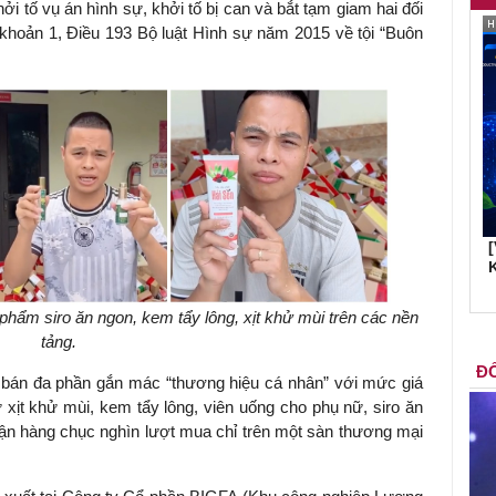
ởi tố vụ án hình sự, khởi tố bị can và bắt tạm giam hai đối
khoản 1, Điều 193 Bộ luật Hình sự năm 2015 về tội “Buôn
K
hẩm siro ăn ngon, kem tẩy lông, xịt khử mùi trên các nền
tảng.
ĐỐ
 bán đa phần gắn mác “thương hiệu cá nhân” với mức giá
xịt khử mùi, kem tẩy lông, viên uống cho phụ nữ, siro ăn
n hàng chục nghìn lượt mua chỉ trên một sàn thương mại