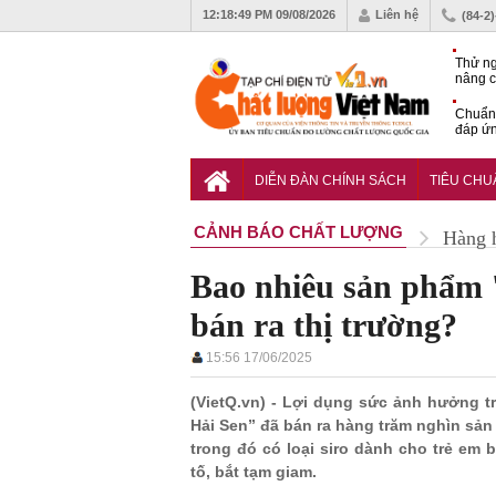
12:18:50 PM
09/08/2026
Liên hệ
(84-2
Thử ng
nâng c
phòng 
Chuẩn 
đáp ứn
nhiệm
QCVN 
thuật 
DIỄN ĐÀN CHÍNH SÁCH
TIÊU CH
đường
CẢNH BÁO CHẤT LƯỢNG
Hàng 
Bao nhiêu sản phẩm '
bán ra thị trường?
15:56 17/06/2025
(VietQ.vn) - Lợi dụng sức ảnh hưởng t
Hải Sen” đã bán ra hàng trăm nghìn sả
trong đó có loại siro dành cho trẻ em b
tố, bắt tạm giam.