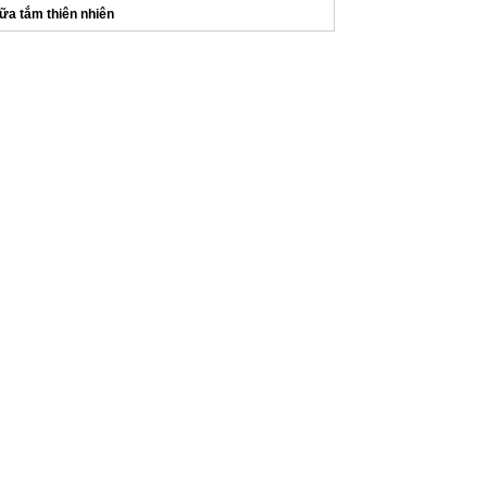
ữa tắm thiên nhiên
ơm tấm tài
áy hút mùi bếp