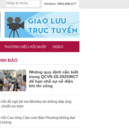
Hotline:
0963.806.677
THƯƠNG HIỆU HỘI NHẬP
VIDEO
NH BÁO
Những quy định cần biết
trong QCVN 25:2025/BCT
để hạn chế sự cố điện
khi thi công
 hồi đồ ngủ trẻ em Michley do không đáp ứng
u chuẩn an toàn
 hồi Cao lỏng Cảm cúm Bảo Phương không đạt
t lượng