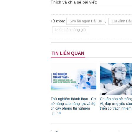
Thích và chia sẻ bài viết:
Từ khóa:
Siro ăn ngon Hải Bé
,
Gia đình Hả
buôn bán hàng giả
TIN LIÊN QUAN
Thử nghiệm thành thạo - Cơ
Chuẩn hóa hệ thống
sở nâng cao năng lực và độ
AI, đáp ứng yêu cầu
tin cậy phòng thí nghiệm
triển có trách nhiệ
10