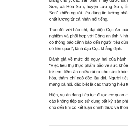
Đáng chú ý, các sản phẩm này được sản 
Sơn, xã Hòa Sơn, huyện Lương Sơn, tỉn
Sen” khiến người tiêu dùng tin tưởng n
chất lượng từ cá nhân nổi tiếng.
TS. Nguyễn Đức Độ - Ph
Trao đổi với báo chí, đại diện Cục An to
Viện Kinh tế Tài chính
nghiệm và phối hợp với Công an tỉnh Ninh
có thông báo cảnh báo đến người tiêu dùn
"Có rất nhiều vi
có liên quan", lãnh đạo Cục khẳng định.
ngay từ bây giờ 
đang được tiến
Đánh giá về mức độ nguy hại của hành 
đầu tư cho kho
“Việc tiêu thụ thực phẩm bảo vệ sức khỏe
nghệ; ban hành
trẻ em, tiềm ẩn nhiều rủi ro cho sức khỏe
khuyến khích đổ
hóa, thậm chí ngộ độc lâu dài. Người t
khởi nghiệp..."
mạng xã hội, đặc biệt là các thương hiệu 
Hiện, vụ án đang tiếp tục được cơ quan 
cáo không tiếp tục sử dụng bất kỳ sản ph
cho đến khi có kết luận chính thức và thô