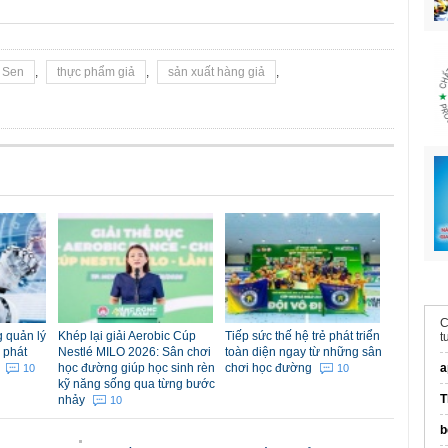
i Sen
,
thực phẩm giả
,
sản xuất hàng giả
,
 quản lý
Khép lại giải Aerobic Cúp
Tiếp sức thế hệ trẻ phát triển
t
 phát
Nestlé MILO 2026: Sân chơi
toàn diện ngay từ những sân
m
học đường giúp học sinh rèn
chơi học đường
a
10
10
kỹ năng sống qua từng bước
T
nhảy
10
b