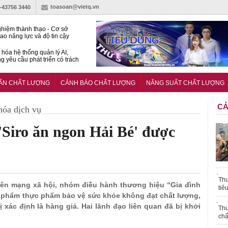
toasoan@vietq.vn
)-43756 3440
hiệm thành thạo - Cơ sở
ao năng lực và độ tin cậy
thí nghiệm
hóa hệ thống quản lý AI,
g yêu cầu phát triển có trách
15:2026/BCA yêu cầu kỹ
Trung tâm sát hạch lái xe
UẨN CHẤT LƯỢNG
CẢNH BÁO CHẤT LƯỢNG
NĂNG SUẤT CHẤT LƯỢNG
 bộ
CẢ
hóa dịch vụ
Siro ăn ngon Hải Bé' được
Thu
rên mạng xã hội, nhóm điều hành thương hiệu “Gia đình
tiê
n phẩm thực phẩm bảo vệ sức khỏe không đạt chất lượng,
ị xác định là hàng giả. Hai lãnh đạo liên quan đã bị khởi
Thu
chấ