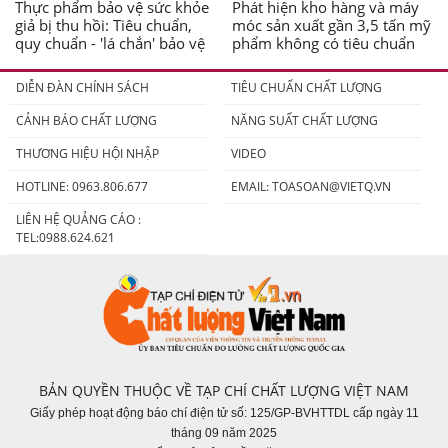
Thực phẩm bảo vệ sức khỏe
Phát hiện kho hàng và máy
giả bị thu hồi: Tiêu chuẩn,
móc sản xuất gần 3,5 tấn mỹ
quy chuẩn - 'lá chắn' bảo vệ
phẩm không có tiêu chuẩn
người tiêu dùng
DIỄN ĐÀN CHÍNH SÁCH
TIÊU CHUẨN CHẤT LƯỢNG
CẢNH BÁO CHẤT LƯỢNG
NĂNG SUẤT CHẤT LƯỢNG
THƯƠNG HIỆU HỘI NHẬP
VIDEO
HOTLINE: 0963.806.677
EMAIL:
TOASOAN@VIETQ.VN
LIÊN HỆ QUẢNG CÁO :
TEL:0988.624.621
BẢN QUYỀN THUỘC VỀ TẠP CHÍ CHẤT LƯỢNG VIỆT NAM
Giấy phép hoạt động báo chí điện tử số: 125/GP-BVHTTDL cấp ngày 11
tháng 09 năm 2025