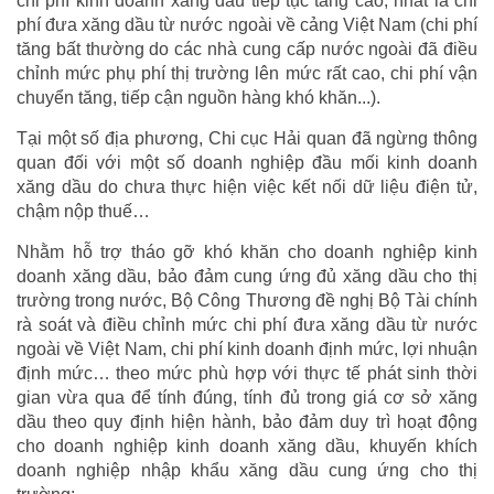
chi phí kinh doanh xăng dầu tiếp tục tăng cao, nhất là chi
phí đưa xăng dầu từ nước ngoài về cảng Việt Nam (chi phí
tăng bất thường do các nhà cung cấp nước ngoài đã điều
chỉnh mức phụ phí thị trường lên mức rất cao, chi phí vận
chuyển tăng, tiếp cận nguồn hàng khó khăn...).
Tại một số địa phương, Chi cục Hải quan đã ngừng thông
quan đối với một số doanh nghiệp đầu mối kinh doanh
xăng dầu do chưa thực hiện việc kết nối dữ liệu điện tử,
chậm nộp thuế…
Nhằm hỗ trợ tháo gỡ khó khăn cho doanh nghiệp kinh
doanh xăng dầu, bảo đảm cung ứng đủ xăng dầu cho thị
trường trong nước, Bộ Công Thương đề nghị Bộ Tài chính
rà soát và điều chỉnh mức chi phí đưa xăng dầu từ nước
ngoài về Việt Nam, chi phí kinh doanh định mức, lợi nhuận
định mức… theo mức phù hợp với thực tế phát sinh thời
gian vừa qua để tính đúng, tính đủ trong giá cơ sở xăng
dầu theo quy định hiện hành, bảo đảm duy trì hoạt động
cho doanh nghiệp kinh doanh xăng dầu, khuyến khích
doanh nghiệp nhập khẩu xăng dầu cung ứng cho thị