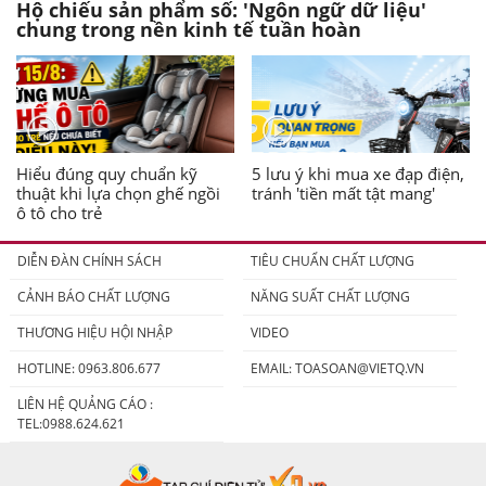
Hộ chiếu sản phẩm số: 'Ngôn ngữ dữ liệu'
chung trong nền kinh tế tuần hoàn
Hiểu đúng quy chuẩn kỹ
5 lưu ý khi mua xe đạp điện,
thuật khi lựa chọn ghế ngồi
tránh 'tiền mất tật mang'
ô tô cho trẻ
DIỄN ĐÀN CHÍNH SÁCH
TIÊU CHUẨN CHẤT LƯỢNG
CẢNH BÁO CHẤT LƯỢNG
NĂNG SUẤT CHẤT LƯỢNG
THƯƠNG HIỆU HỘI NHẬP
VIDEO
HOTLINE: 0963.806.677
EMAIL:
TOASOAN@VIETQ.VN
LIÊN HỆ QUẢNG CÁO :
TEL:0988.624.621