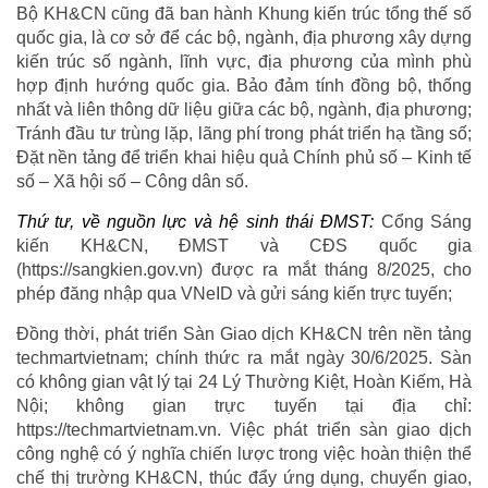
Bộ KH&CN cũng đã ban hành Khung kiến trúc tổng thế số
quốc gia, là cơ sở để các bộ, ngành, địa phương xây dựng
kiến trúc số ngành, lĩnh vực, địa phương của mình phù
hợp định hướng quốc gia. Bảo đảm tính đồng bộ, thống
nhất và liên thông dữ liệu giữa các bộ, ngành, địa phương;
Tránh đầu tư trùng lặp, lãng phí trong phát triển hạ tầng số;
Đặt nền tảng để triển khai hiệu quả Chính phủ số – Kinh tế
số – Xã hội số – Công dân số.
Thứ tư, về nguồn lực và hệ sinh thái ĐMST:
Cổng Sáng
kiến KH&CN, ĐMST và CĐS quốc gia
(https://sangkien.gov.vn) được ra mắt tháng 8/2025, cho
phép đăng nhập qua VNeID và gửi sáng kiến trực tuyến;
Đồng thời, phát triển Sàn Giao dịch KH&CN trên nền tảng
techmartvietnam; chính thức ra mắt ngày 30/6/2025. Sàn
có không gian vật lý tại 24 Lý Thường Kiệt, Hoàn Kiếm, Hà
Nội; không gian trực tuyến tại địa chỉ:
https://techmartvietnam.vn. Việc phát triển sàn giao dịch
công nghệ có ý nghĩa chiến lược trong việc hoàn thiện thể
chế thị trường KH&CN, thúc đẩy ứng dụng, chuyển giao,