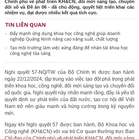
Chính phủ về phát triển KH&CN, đổi mới sáng tạo, chuyển
đổi số và Đề án 06 - đã chủ động, quyết liệt triển khai các
nhiệm vụ, đạt được nhiều kết quả tích cực.
TIN LIÊN QUAN
Đẩy mạnh ứng dụng khoa học công nghệ giúp doanh
nghiệp Quảng Ninh nâng cao năng suất, chất lượng
Tạo môi trường làm việc xứng đáng để nhân tài khoa học
công nghệ tỏa sáng
Nghị quyết 57-NQ/TW của Bộ Chính trị được ban hành
ngày 22/12/2024, tập trung vào việc tạo đột phá trong phát
triển khoa học, công nghệ, đổi mới sáng tạo và chuyển đổi
số quốc gia. Nghị quyết này nhấn mạnh rằng, đây là yếu tố
quyết định sự phát triển của đất nước, tạo cơ hội để Việt
Nam trở nên giàu mạnh và hùng cường trong kỷ nguyên
mới.
Ngay khi Nghị quyết 57 được ban hành, Bộ Khoa học và
Công nghệ (KH&CN) với vai trò Cơ quan thường trực Ban
Chỉ đạo của Chính phủ về phát triển KH&CN, đổi mới sáng