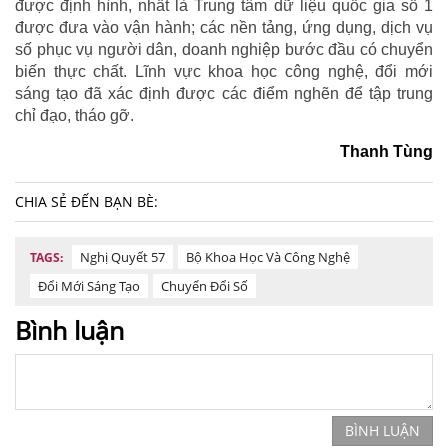
được định hình, nhất là Trung tâm dữ liệu quốc gia số 1
được đưa vào vận hành; các nền tảng, ứng dụng, dịch vụ
số phục vụ người dân, doanh nghiệp bước đầu có chuyển
biến thực chất. Lĩnh vực khoa học công nghệ, đổi mới
sáng tạo đã xác định được các điểm nghẽn để tập trung
chỉ đạo, tháo gỡ.
Thanh Tùng
CHIA SẺ ĐẾN BẠN BÈ:
Nghị Quyết 57
Bộ Khoa Học Và Công Nghệ
TAGS:
Đổi Mới Sáng Tạo
Chuyển Đổi Số
Bình luận
BÌNH LUẬN