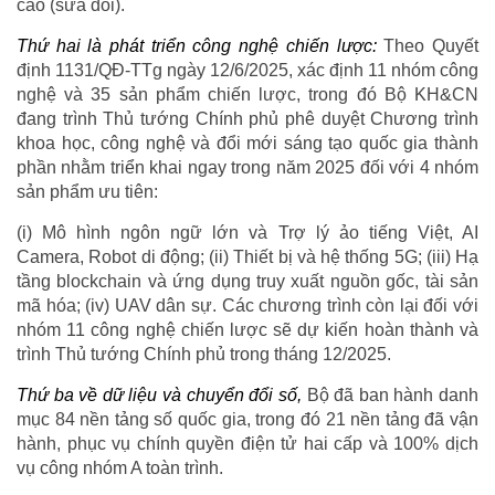
cao (sửa đổi).
Thứ hai là phát triển công nghệ chiến lược:
Theo Quyết
định 1131/QĐ-TTg ngày 12/6/2025, xác định 11 nhóm công
nghệ và 35 sản phẩm chiến lược, trong đó Bộ KH&CN
đang trình Thủ tướng Chính phủ phê duyệt Chương trình
khoa học, công nghệ và đổi mới sáng tạo quốc gia thành
phần nhằm triển khai ngay trong năm 2025 đối với 4 nhóm
sản phẩm ưu tiên:
(i) Mô hình ngôn ngữ lớn và Trợ lý ảo tiếng Việt, AI
Camera, Robot di động; (ii) Thiết bị và hệ thống 5G; (iii) Hạ
tầng blockchain và ứng dụng truy xuất nguồn gốc, tài sản
mã hóa; (iv) UAV dân sự. Các chương trình còn lại đối với
nhóm 11 công nghệ chiến lược sẽ dự kiến hoàn thành và
trình Thủ tướng Chính phủ trong tháng 12/2025.
Thứ ba về dữ liệu và chuyển đổi số,
Bộ đã ban hành danh
mục 84 nền tảng số quốc gia, trong đó 21 nền tảng đã vận
hành, phục vụ chính quyền điện tử hai cấp và 100% dịch
vụ công nhóm A toàn trình.