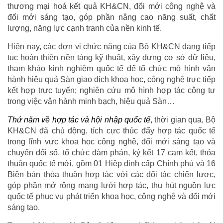
thương mại hoá kết quả KH&CN, đổi mới công nghệ và
đổi mới sáng tạo, góp phần nâng cao năng suất, chất
lượng, năng lực cạnh tranh của nền kinh tế.
Hiện nay, các đơn vị chức năng của Bộ KH&CN đang tiếp
tục hoàn thiện nền tảng kỹ thuật, xây dựng cơ sở dữ liệu,
tham khảo kinh nghiệm quốc tế để tổ chức mô hình vận
hành hiệu quả Sàn giao dịch khoa học, công nghệ trực tiếp
kết hợp trực tuyến; nghiên cứu mô hình hợp tác công tư
trong việc vận hành minh bạch, hiệu quả Sàn…
Thứ năm về hợp tác và hội nhập quốc tế
, thời gian qua, Bộ
KH&CN đã chủ động, tích cực thúc đẩy hợp tác quốc tế
trong lĩnh vực khoa học công nghệ, đổi mới sáng tạo và
chuyển đổi số, tổ chức đàm phán, ký kết 17 cam kết, thỏa
thuận quốc tế mới, gồm 01 Hiệp định cấp Chính phủ và 16
Biên bản thỏa thuận hợp tác với các đối tác chiến lược,
góp phần mở rộng mạng lưới hợp tác, thu hút nguồn lực
quốc tế phục vụ phát triển khoa học, công nghệ và đổi mới
sáng tạo.