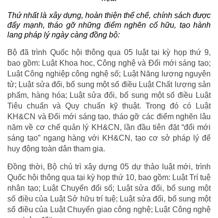
Thứ nhất là xây dựng, hoàn thiện thể chế, chính sách được
đẩy mạnh, tháo gỡ những điểm nghẽn cố hữu, tạo hành
lang pháp lý ngày càng đồng bộ:
Bộ đã trình Quốc hội thông qua 05 luật tại kỳ họp thứ 9,
bao gồm: Luật Khoa hoc, Công nghệ và Đổi mới sáng tạo;
Luật Công nghiệp công nghệ số; Luật Năng lượng nguyên
tử; Luật sửa đổi, bổ sung một số điều Luật Chất lượng sản
phẩm, hàng hóa; Luật sửa đổi, bổ sung một số điều Luật
Tiêu chuẩn và Quy chuẩn kỹ thuật. Trong đó có Luật
KH&CN và Đổi mới sáng tạo, tháo gỡ các điểm nghẽn lâu
năm về cơ chế quản lý KH&CN, lần đầu tiên đặt “đổi mới
sáng tạo” ngang hàng với KH&CN, tạo cơ sở pháp lý để
huy động toàn dân tham gia.
Đồng thời, Bộ chủ trì xây dựng 05 dự thảo luật mới, trình
Quốc hội thông qua tại kỳ họp thứ 10, bao gồm: Luật Trí tuệ
nhân tạo; Luật Chuyển đổi số; Luật sửa đổi, bổ sung một
số điều của Luật Sở hữu trí tuệ; Luật sửa đổi, bổ sung một
số điều của Luật Chuyển giao công nghệ; Luật Công nghệ