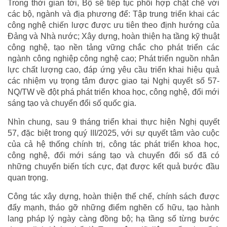
Trong thời gian tới, Bộ sẽ tiếp tục phối hợp chặt chẽ với
các bộ, ngành và địa phương để: Tập trung triển khai các
công nghệ chiến lược được ưu tiên theo định hướng của
Đảng và Nhà nước; Xây dựng, hoàn thiện hạ tầng kỹ thuật
công nghệ, tạo nền tảng vững chắc cho phát triển các
ngành công nghiệp công nghệ cao; Phát triển nguồn nhân
lực chất lượng cao, đáp ứng yêu cầu triển khai hiệu quả
các nhiệm vụ trọng tâm được giao tại Nghị quyết số 57-
NQ/TW về đột phá phát triển khoa học, công nghệ, đổi mới
sáng tạo và chuyển đổi số quốc gia.
Nhìn chung, sau 9 tháng triển khai thực hiện Nghị quyết
57, đặc biệt trong quý III/2025, với sự quyết tâm vào cuộc
của cả hệ thống chính trị, công tác phát triển khoa học,
công nghệ, đổi mới sáng tạo và chuyển đổi số đã có
những chuyển biến tích cực, đạt được kết quả bước đầu
quan trọng.
Công tác xây dựng, hoàn thiện thể chế, chính sách được
đẩy mạnh, tháo gỡ những điểm nghẽn cố hữu, tạo hành
lang pháp lý ngày càng đồng bộ; hạ tầng số từng bước