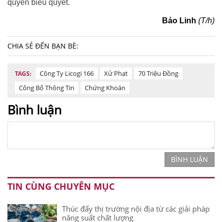
quyền biểu quyết.
Bảo Linh
(T/h)
CHIA SẺ ĐẾN BẠN BÈ:
Công Ty Licogi 166
Xử Phạt
70 Triệu Đồng
TAGS:
Công Bố Thông Tin
Chứng Khoán
Bình luận
BÌNH LUẬN
TIN CÙNG CHUYÊN MỤC
Thúc đẩy thị trường nội địa từ các giải pháp
năng suất chất lượng