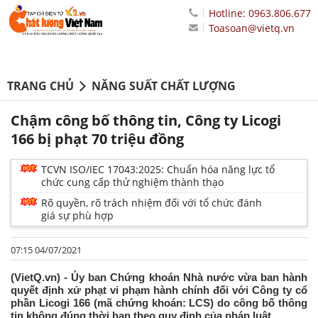
Hotline: 0963.806.677
Toasoan@vietq.vn
TRANG CHỦ
NĂNG SUẤT CHẤT LƯỢNG
Chậm công bố thông tin, Công ty Licogi
166 bị phạt 70 triệu đồng
TCVN ISO/IEC 17043:2025: Chuẩn hóa năng lực tổ
chức cung cấp thử nghiệm thành thạo
Rõ quyền, rõ trách nhiệm đối với tổ chức đánh
giá sự phù hợp
07:15 04/07/2021
(VietQ.vn) - Ủy ban Chứng khoán Nhà nước vừa ban hành
quyết định xử phạt vi phạm hành chính đối với Công ty cổ
phần Licogi 166 (mã chứng khoán: LCS) do công bố thông
tin không đúng thời hạn theo quy định của pháp luật.