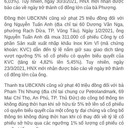
6,03%). Tuy nhiên, ngày 30/3/2021, HNX mới nhận được
báo cáo về ngày trở thành cổ đông lớn của bà Phượng.
Đồng thời UBCKNN cũng xử phạt 25 triệu đồng đối với
ông Nguyễn Tuấn Anh (địa chỉ tại 60 Dương Vân Nga,
phường Rạch Dừa, TP. Vũng Tàu). Ngày 1/2/2021, ông
Nguyễn Tuấn Anh đã mua 311.000 cổ phiếu Công ty cổ
phần Sản xuất xuất nhập khẩu Inox Kim Vĩ (mã chứng
khoán: KVC) dẫn đến tỷ lệ nắm giữ sau giao dịch tăng
vượt ngưỡng 5% số cổ phiếu có quyền biểu quyết của
KVC (tăng từ 4,82% lên 5,45%). Tuy nhiên, ngày
23/3/2021, HNX mới nhận được báo cáo về ngày trở thành
cổ đông lớn của ông.
Thanh tra UBCKNN cũng xử phạt 40 triệu đồng đối với bà
Phạm Thị Nhung (địa chỉ tại chung cư Petrolandmark, 69
Mai Chí Thọ, An Phú, TP. Thủ Đức) do công bố thông tin
không đúng thời hạn khi sở hữu từ 5% trở lên số cổ phiếu
có quyền biểu quyết của một công ty đại chúng và công bố
thông tin không đúng thời hạn khi có thay đổi về tỷ lệ cổ
phiếu sở hữu qua các ngưỡng 1% số lượng cổ phiếu có