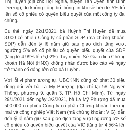
Thị Huyền (địa chỉ: Hội Nghĩa, huyện Tân Uyên, tỉnh Bình
Dương), do không công bố thông tin khi sở hữu từ 5% trở
lên số cổ phiếu có quyền biểu quyết của một công ty đại
chúng.
Cụ thể, ngày 22/1/2021, bà Huỳnh Thị Huyền đã mua
3.000 cổ phiếu Công ty cổ phần SDP (mã chứng khoán:
SDP) dẫn đến tỷ lệ nắm giữ sau giao dịch tăng vượt
ngưỡng 5% số cổ phiếu có quyền biểu quyết của SDP
(tăng từ 4,99% lên 5,02%). Tuy nhiên, Sở Giao dịch Chứng
khoán Hà Nội (HNX) không nhận được báo cáo về ngày
trở thành cổ đông lớn của bà Huyền.
Với lỗi vi phạm tương tự, UBCKNN cũng xử phạt 30 triệu
đồng đối với bà La Mỹ Phượng (địa chỉ tại 58 Nguyễn
Thông, phường 9, quận 3, TP. Hồ Chí Minh). Từ ngày
29/1/2021 đến ngày 3/2/2021, bà La Mỹ Phượng đã mua
500.000 cổ phiếu Công ty cổ phần Chứng khoán thương
mại và công nghiệp Việt Nam (mã chứng khoán: VIG), dẫn
đến tỷ lệ nắm giữ sau giao dịch tăng vượt ngưỡng 5% số
cổ phiếu có quyền biểu quyết của VIG (tăng từ 4,56% lên