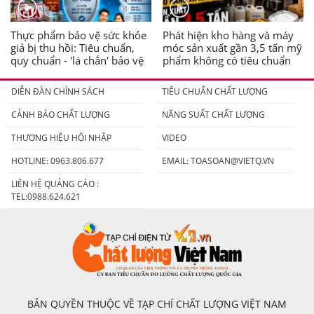
Thực phẩm bảo vệ sức khỏe
Phát hiện kho hàng và máy
giả bị thu hồi: Tiêu chuẩn,
móc sản xuất gần 3,5 tấn mỹ
quy chuẩn - 'lá chắn' bảo vệ
phẩm không có tiêu chuẩn
người tiêu dùng
DIỄN ĐÀN CHÍNH SÁCH
TIÊU CHUẨN CHẤT LƯỢNG
CẢNH BÁO CHẤT LƯỢNG
NĂNG SUẤT CHẤT LƯỢNG
THƯƠNG HIỆU HỘI NHẬP
VIDEO
HOTLINE: 0963.806.677
EMAIL:
TOASOAN@VIETQ.VN
LIÊN HỆ QUẢNG CÁO :
TEL:0988.624.621
BẢN QUYỀN THUỘC VỀ TẠP CHÍ CHẤT LƯỢNG VIỆT NAM