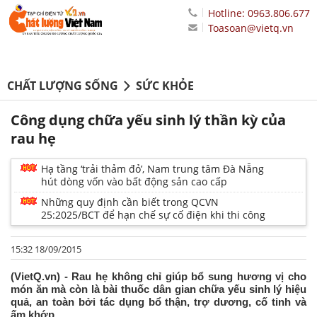
Hotline: 0963.806.677
Toasoan@vietq.vn
CHẤT LƯỢNG SỐNG
SỨC KHỎE
Công dụng chữa yếu sinh lý thần kỳ của
rau hẹ
Hạ tầng ‘trải thảm đỏ’, Nam trung tâm Đà Nẵng
hút dòng vốn vào bất động sản cao cấp
Những quy định cần biết trong QCVN
25:2025/BCT để hạn chế sự cố điện khi thi công
15:32 18/09/2015
(VietQ.vn) - Rau hẹ không chỉ giúp bổ sung hương vị cho
món ăn mà còn là bài thuốc dân gian chữa yếu sinh lý hiệu
quả, an toàn bởi tác dụng bổ thận, trợ dương, cố tinh và
ấm khớp.