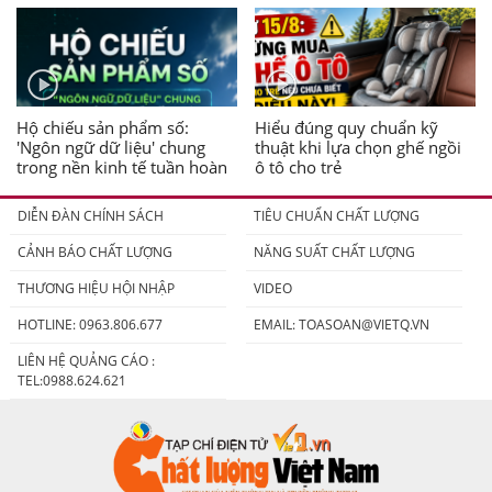
Hộ chiếu sản phẩm số:
Hiểu đúng quy chuẩn kỹ
'Ngôn ngữ dữ liệu' chung
thuật khi lựa chọn ghế ngồi
trong nền kinh tế tuần hoàn
ô tô cho trẻ
DIỄN ĐÀN CHÍNH SÁCH
TIÊU CHUẨN CHẤT LƯỢNG
CẢNH BÁO CHẤT LƯỢNG
NĂNG SUẤT CHẤT LƯỢNG
THƯƠNG HIỆU HỘI NHẬP
VIDEO
HOTLINE: 0963.806.677
EMAIL:
TOASOAN@VIETQ.VN
LIÊN HỆ QUẢNG CÁO :
TEL:0988.624.621