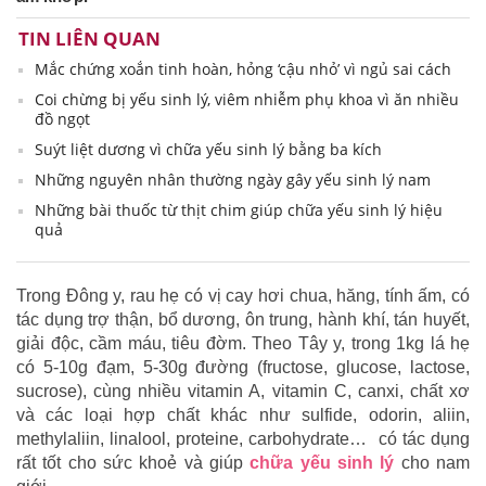
TIN LIÊN QUAN
Mắc chứng xoắn tinh hoàn, hỏng ‘cậu nhỏ’ vì ngủ sai cách
Coi chừng bị yếu sinh lý, viêm nhiễm phụ khoa vì ăn nhiều
đồ ngọt
Suýt liệt dương vì chữa yếu sinh lý bằng ba kích
Những nguyên nhân thường ngày gây yếu sinh lý nam
Những bài thuốc từ thịt chim giúp chữa yếu sinh lý hiệu
quả
Trong Đông y, rau hẹ có vị cay hơi chua, hăng, tính ấm, có
tác dụng trợ thận, bổ dương, ôn trung, hành khí, tán huyết,
giải độc, cầm máu, tiêu đờm. Theo Tây y, trong 1kg lá hẹ
có 5-10g đạm, 5-30g đường (fructose, glucose, lactose,
sucrose), cùng nhiều vitamin A, vitamin C, canxi, chất xơ
và các loại hợp chất khác như sulfide, odorin, aliin,
methylaliin, linalool, proteine, carbohydrate… có tác dụng
rất tốt cho sức khoẻ và giúp
chữa yếu sinh lý
cho nam