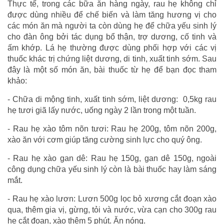
Thực tế, trong các bữa ăn hàng ngày, rau hẹ không chỉ
được dùng nhiều để chế biến và làm tăng hương vị cho
các món ăn mà người ta còn dùng hẹ để chữa yếu sinh lý
cho đàn ông bởi tác dụng bổ thận, trợ dương, cố tinh và
ấm khớp. Lá hẹ thường được dùng phối hợp với các vị
thuốc khác trị chứng liệt dương, di tinh, xuất tinh sớm. Sau
đây là một số món ăn, bài thuốc từ hẹ để bạn đọc tham
khảo:
- Chữa di mộng tinh, xuất tinh sớm, liệt dương: 0,5kg rau
hẹ tươi giã lấy nước, uống ngày 2 lần trong một tuần.
- Rau hẹ xào tôm nõn tươi: Rau hẹ 200g, tôm nõn 200g,
xào ăn với cơm giúp tăng cường sinh lực cho quý ông.
- Rau hẹ xào gan dê: Rau hẹ 150g, gan dê 150g, ngoài
công dụng chữa yếu sinh lý còn là bài thuốc hay làm sáng
mắt.
- Rau hẹ xào lươn: Lươn 500g lọc bỏ xương cắt đoạn xào
qua, thêm gia vị, gừng, tỏi và nước, vừa cạn cho 300g rau
hẹ cắt đoạn, xào thêm 5 phút. Ăn nóng.