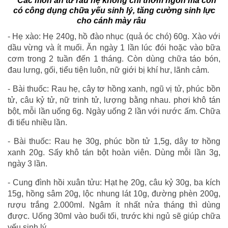
Các món ăn từ rau hẹ không chỉ thơm ngon mà còn
có công dụng chữa yếu sinh lý, tăng cường sinh lực
cho cánh mày râu
- Hẹ xào: Hẹ 240g, hồ đào nhục (quả óc chó) 60g. Xào với
dầu vừng và ít muối. Ăn ngày 1 lần lúc đói hoặc vào bữa
cơm trong 2 tuần đến 1 tháng. Còn dùng chữa táo bón,
đau lưng, gối, tiểu tiện luôn, nữ giới bị khí hư, lãnh cảm.
- Bài thuốc: Rau hẹ, cây tơ hồng xanh, ngũ vị tử, phúc bồn
tử, câu kỷ tử, nữ trinh tử, lượng bằng nhau. phơi khô tán
bột, mỗi lần uống 6g. Ngày uống 2 lần với nước ấm. Chữa
đi tiểu nhiều lần.
- Bài thuốc: Rau hẹ 30g, phúc bồn tử 1,5g, dây tơ hồng
xanh 20g. Sấy khô tán bột hoàn viên. Dùng mỗi lần 3g,
ngày 3 lần.
- Cung đình hồi xuân tửu: Hạt hẹ 20g, câu kỷ 30g, ba kích
15g, hồng sâm 20g, lộc nhung lát 10g, đường phèn 200g,
rượu trắng 2.000ml. Ngâm ít nhất nửa tháng thì dùng
được. Uống 30ml vào buổi tối, trước khi ngủ sẽ giúp chữa
yếu sinh lý.