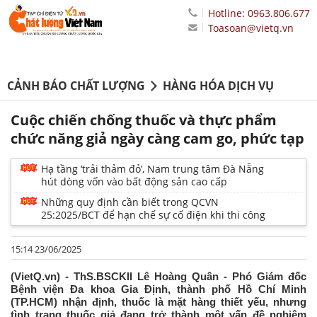
Hotline: 0963.806.677
Toasoan@vietq.vn
CẢNH BÁO CHẤT LƯỢNG
HÀNG HÓA DỊCH VỤ
Cuộc chiến chống thuốc và thực phẩm
chức năng giả ngày càng cam go, phức tạp
Hạ tầng ‘trải thảm đỏ’, Nam trung tâm Đà Nẵng
hút dòng vốn vào bất động sản cao cấp
Những quy định cần biết trong QCVN
25:2025/BCT để hạn chế sự cố điện khi thi công
15:14 23/06/2025
(VietQ.vn) - ThS.BSCKII Lê Hoàng Quân - Phó Giám đốc
Bệnh viện Đa khoa Gia Định, thành phố Hồ Chí Minh
(TP.HCM) nhận định, thuốc là mặt hàng thiết yếu, nhưng
tình trạng thuốc giả đang trở thành một vấn đề nghiêm