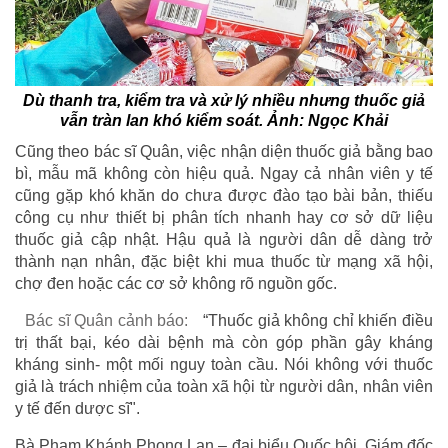
Dù thanh tra, kiểm tra và xử lý nhiều nhưng thuốc giả
vẫn tràn lan khó kiểm soát. Ảnh: Ngọc Khải
Cũng theo bác sĩ Quân, việc nhận diện thuốc giả bằng bao
bì, mẫu mã không còn hiệu quả. Ngay cả nhân viên y tế
cũng gặp khó khăn do chưa được đào tạo bài bản, thiếu
công cụ như thiết bị phân tích nhanh hay cơ sở dữ liệu
thuốc giả cập nhật. Hậu quả là người dân dễ dàng trở
thành nạn nhân, đặc biệt khi mua thuốc từ mạng xã hội,
chợ đen hoặc các cơ sở không rõ nguồn gốc.
Bác sĩ Quân cảnh báo:
“Thuốc giả không chỉ khiến điều
trị thất bại, kéo dài bệnh mà còn góp phần gây kháng
kháng sinh- một mối nguy toàn cầu. Nói không với thuốc
giả là trách nhiệm của toàn xã hội từ người dân, nhân viên
y tế đến dược sĩ".
Bà Phạm Khánh Phong Lan – đại biểu Quốc hội, Giám đốc