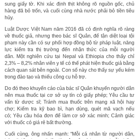
sung giấy tờ. Khi xác định thịt không rõ nguồn gốc, chủ
hàng đã bỏ trốn, và cuối cùng nhà nước phải bỏ tiền tiêu
hủy.
Luật Dược Việt Nam năm 2016 đã có định nghĩa rõ ràng
về thuốc giả, nhưng theo bác sĩ Quân, để tận diệt loại tội
phạm này cần có sự phối hợp đồng bộ từ pháp luật, năng
lực kiểm tra thị trường đến nhận thức của mỗi người
dân. Một nghiên cứu tại Nepal và Ethiopia cho thấy chỉ
2,3% – 8,2% nhân viên y tế có thể phát hiện thuốc giả bằng
cách quan sát bên ngoài. Con số này cho thấy sự yếu kém
trong đào tạo và thiếu công cụ hỗ trợ.
Do đó theo khuyến cáo của bác sĩ Quân khuyến người dân
nên mua thuốc tại cơ sở uy tín có giấy phép; Yêu cầu tư
vấn từ dược sĩ; Tránh mua thuốc trên mạng xã hội hay
chợ; Kiểm tra kỹ bao bì, hạn dùng, quét mã vạch nếu
có; Yêu cầu hóa đơn để làm cơ sở xác minh; Cảnh giác
với thuốc có giá rẻ bất thường.
Cuối cùng, ông nhấn mạnh: “Mỗi cá nhân từ người dân,