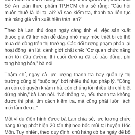
Sở An toàn thực phẩm TP.HCM chia sẻ rằng: “Câu hỏi
muôn thuở là lỗi tại ai? Vì sao kiểm tra, thanh tra liên tục
mà hàng giả vẫn xuất hiện tràn lan?”
Theo bà Lan, thủ đoạn ngày càng tinh vi, việc sản xuất
thuốc giả đã trở nên dễ dàng nhờ máy móc thiết bị có thể
mua dễ dàng trên thị trường. Các đối tượng phạm pháp lại
hoạt động lén lút, cảnh giới chặt chẽ: “Cơ quan chức năng
mới tới đầu đường thì cuối đường đã có báo động, phi
tang hàng hóa,” bà nói.
Thậm chí, ngay cả lực lượng thanh tra hay quản lý thị
trường cũng bị “buộc tay” bởi nhiều thủ tục pháp lý. “Công
an còn có quyền khám nhà, còn chúng tôi nhiều khi chỉ biết
đứng nhìn,” bà Lan nói. “Nói thẳng ra, nếu thanh tra không
được thì phải tìm cách kiểm tra, mà cũng phải luồn lách
mới làm được.”
Một ví dụ điển hình được bà Lan chia sẻ, lực lượng chức
năng từng phát hiện 20 tấn thịt heo bốc mùi tại huyện Hóc
Môn. Tuy nhiên, theo quy định, chủ hàng có ba ngày để bổ