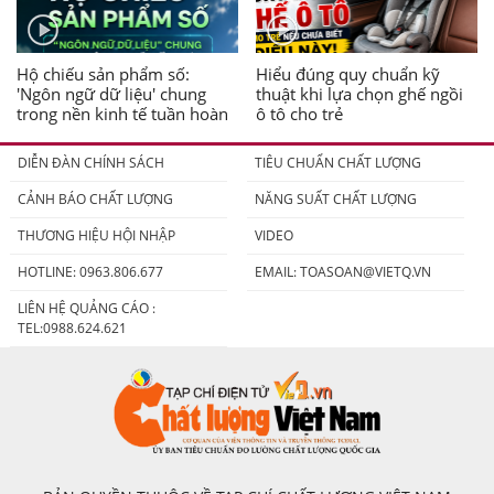
Hộ chiếu sản phẩm số:
Hiểu đúng quy chuẩn kỹ
'Ngôn ngữ dữ liệu' chung
thuật khi lựa chọn ghế ngồi
trong nền kinh tế tuần hoàn
ô tô cho trẻ
DIỄN ĐÀN CHÍNH SÁCH
TIÊU CHUẨN CHẤT LƯỢNG
CẢNH BÁO CHẤT LƯỢNG
NĂNG SUẤT CHẤT LƯỢNG
THƯƠNG HIỆU HỘI NHẬP
VIDEO
HOTLINE: 0963.806.677
EMAIL:
TOASOAN@VIETQ.VN
LIÊN HỆ QUẢNG CÁO :
TEL:0988.624.621