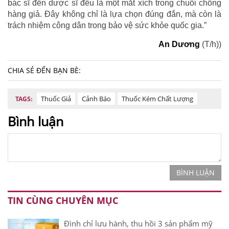
bác sĩ đến dược sĩ đều là một mắt xích trong chuỗi chống
hàng giả. Đây không chỉ là lựa chọn đúng đắn, mà còn là
trách nhiệm công dân trong bảo vệ sức khỏe quốc gia.”
An Dương
(T/h))
CHIA SẺ ĐẾN BẠN BÈ:
Thuốc Giả
Cảnh Báo
Thuốc Kém Chất Lượng
TAGS:
Bình luận
BÌNH LUẬN
TIN CÙNG CHUYÊN MỤC
Đình chỉ lưu hành, thu hồi 3 sản phẩm mỹ