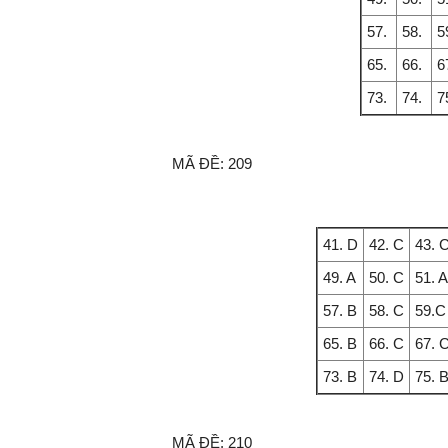
57.
58.
5
65.
66.
6
73.
74.
7
MÃ ĐỀ:
209
41. D
42. C
43. 
49. A
50. C
51. A
57. B
58. C
59.C
65. B
66. C
67. 
73. B
74. D
75. 
MÃ ĐỀ:
210