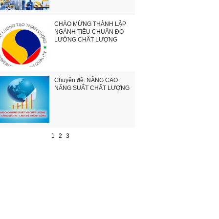
CHÀO MỪNG THÀNH LẬP
NGÀNH TIÊU CHUẨN ĐO
LƯỜNG CHẤT LƯỢNG
Chuyên đề: NÂNG CAO
NĂNG SUẤT CHẤT LƯỢNG
1
2
3