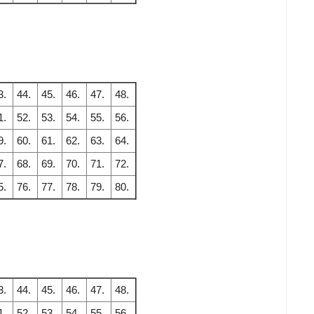
3.
44.
45.
46.
47.
48.
1.
52.
53.
54.
55.
56.
9.
60.
61.
62.
63.
64.
7.
68.
69.
70.
71.
72.
5.
76.
77.
78.
79.
80.
3.
44.
45.
46.
47.
48.
1.
52.
53.
54.
55.
56.