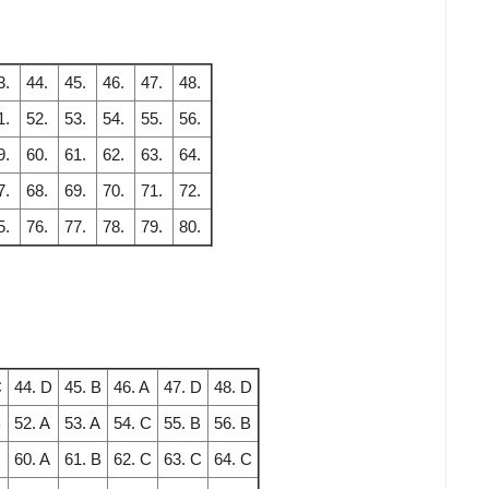
3.
44.
45.
46.
47.
48.
1.
52.
53.
54.
55.
56.
9.
60.
61.
62.
63.
64.
7.
68.
69.
70.
71.
72.
5.
76.
77.
78.
79.
80.
C
44. D
45. B
46. A
47. D
48. D
B
52. A
53. A
54. C
55. B
56. B
60. A
61. B
62. C
63. C
64. C