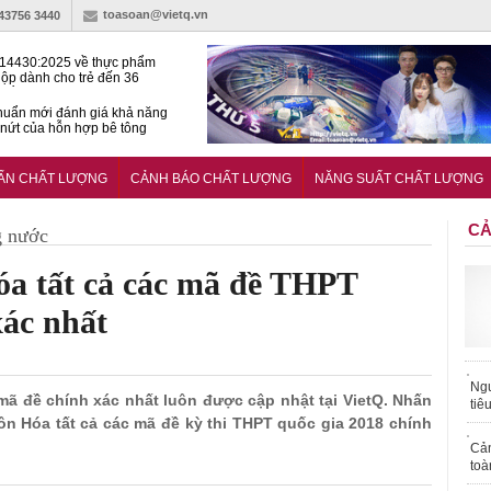
toasoan@vietq.vn
-43756 3440
14430:2025 về thực phẩm
ộp dành cho trẻ đến 36
tuổi
huẩn mới đánh giá khả năng
nứt của hỗn hợp bê tông
t Kinet ghi điểm toàn diện
ả năng tăng tốc cực ‘bốc’, đổi
UẨN CHẤT LƯỢNG
CẢNH BÁO CHẤT LƯỢNG
NĂNG SUẤT CHẤT LƯỢNG
ong 1 phút
CẢ
g nước
óa tất cả các mã đề THPT
xác nhất
Ngư
 mã đề chính xác nhất luôn được cập nhật tại VietQ. Nhấn
tiê
môn Hóa tất cả các mã đề kỳ thi THPT quốc gia 2018 chính
Cả
toà