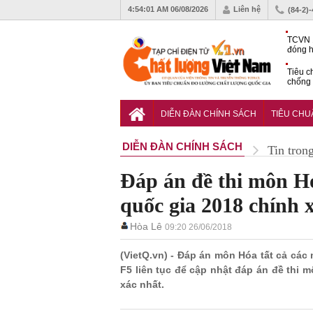
4:54:02 AM
06/08/2026
Liên hệ
(84-2)
TCVN 
đóng h
tháng 
Tiêu c
chống 
nhựa
VinFas
với kh
DIỄN ĐÀN CHÍNH SÁCH
TIÊU CH
pin tr
DIỄN ĐÀN CHÍNH SÁCH
Tin tron
Đáp án đề thi môn H
quốc gia 2018 chính 
Hòa Lê
09:20 26/06/2018
(VietQ.vn) - Đáp án môn Hóa tất cả các
F5 liên tục để cập nhật đáp án đề thi 
xác nhất.