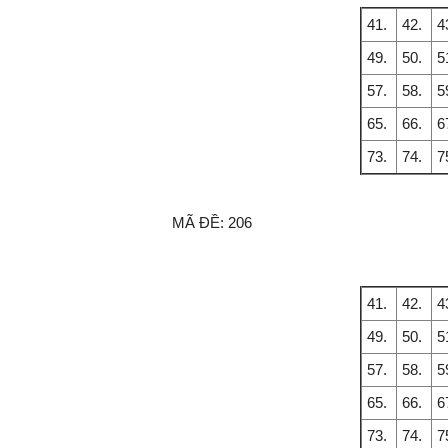
41.
42.
4
49.
50.
5
57.
58.
5
65.
66.
6
73.
74.
7
MÃ ĐỀ:
206
41.
42.
4
49.
50.
5
57.
58.
5
65.
66.
6
73.
74.
7