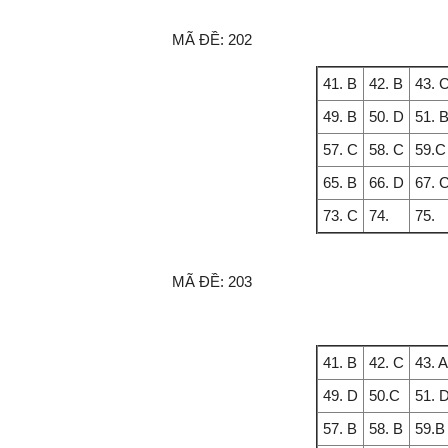
MÃ ĐỀ:
202
41. B
42. B
43. 
49. B
50. D
51. 
57. C
58. C
59.C
65. B
66. D
67. 
73. C
74.
75.
MÃ ĐỀ:
203
41. B
42. C
43. A
49. D
50.C
51. 
57. B
58. B
59.B