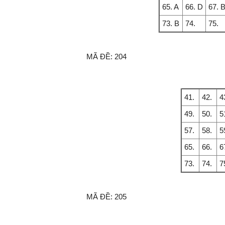
65. A
66. D
67. 
73. B
74.
75.
TS. Nguyễn Đức Độ - Ph
Viện Kinh tế Tài chính
MÃ ĐỀ:
204
"Có rất nhiều vi
ngay từ bây giờ 
41.
42.
4
đang được tiến
đầu tư cho kho
49.
50.
5
nghệ; ban hành
57.
58.
5
khuyến khích đổ
khởi nghiệp..."
65.
66.
6
73.
74.
7
MÃ ĐỀ:
205