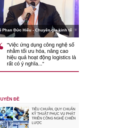
Ông Hoàng Quang Phòn
S Phan Đức Hiếu - Chuyên gia kinh tế
VCCI
"Việc ứng dụng công nghệ số
""Theo tôi, cần 
nhằm tối ưu hóa, nâng cao
gốc rễ về nhận
hiệu quả hoạt động logistics là
nghiệp cần coi
rất có ý nghĩa..."
động hài hoà là
triển..."
UYÊN ĐỀ
TIÊU CHUẨN, QUY CHUẨN
KỸ THUẬT PHỤC VỤ PHÁT
TRIỂN CÔNG NGHỆ CHIẾN
LƯỢC