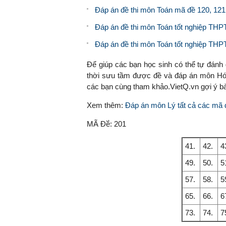
Đáp án đề thi môn Toán mã đề 120, 121,
Đáp án đề thi môn Toán tốt nghiệp THP
Đáp án đề thi môn Toán tốt nghiệp THPT
Để giúp các bạn học sinh có thể tự đánh
thời sưu tầm được đề và đáp án môn Hóa
các bạn cùng tham khảo.VietQ.vn gợi ý b
Xem thêm:
Đáp án môn Lý tất cả các mã
MÃ Đề̀:
201
41.
42.
4
49.
50.
5
57.
58.
5
65.
66.
6
73.
74.
7