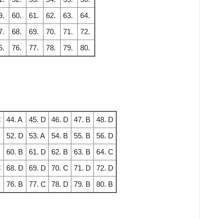
9.
60.
61.
62.
63.
64.
7.
68.
69.
70.
71.
72.
5.
76.
77.
78.
79.
80.
C
44. A
45. D
46. D
47. B
48. D
52. D
53. A
54. B
55. B
56. D
60. B
61. D
62. B
63. B
64. C
C
68. D
69. D
70. C
71. D
72. D
B
76. B
77. C
78. D
79. B
80. B