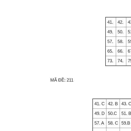
41.
42.
4
49.
50.
5
57.
58.
5
65.
66.
6
73.
74.
7
MÃ ĐỀ:
211
41. C
42. B
43. 
49. D
50.C
51. 
57. A
58. C
59.B