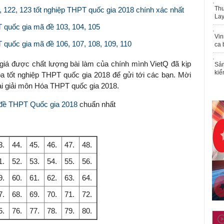
Thu
 122, 123 tốt nghiệp THPT quốc gia 2018 chính xác nhất
Lay
T quốc gia mã đề 103, 104, 105
Vin
 quốc gia mã đề 106, 107, 108, 109, 110
ca 
 giá được chất lượng bài làm của chính mình VietQ đã kịp
Sản
kiể
 tốt nghiệp THPT quốc gia 2018 để gửi tới các bạn. Mời
ài giải môn Hóa THPT quốc gia 2018.
 đề THPT Quốc gia 2018
chuẩn nhất
3.
44.
45.
46.
47.
48.
1.
52.
53.
54.
55.
56.
9.
60.
61.
62.
63.
64.
7.
68.
69.
70.
71.
72.
5.
76.
77.
78.
79.
80.