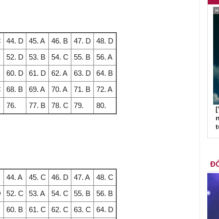
C
44. D
45. A
46. B
47. D
48. D
B
52. D
53. B
54. C
55. B
56. A
60. D
61. D
62. A
63. D
64. B
C
68. B
69. A
70. A
71. B
72. A
76.
77. B
78. C
79.
80.
[
n
ĐỐ
44. A
45. C
46. D
47. A
48. C
D
52. C
53. A
54. C
55. B
56. B
60. B
61. C
62. C
63. C
64. D