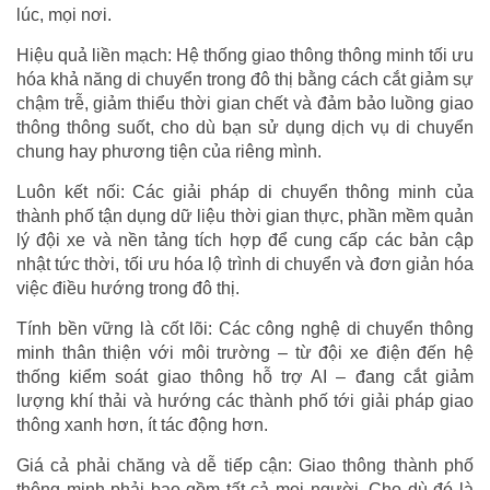
lúc, mọi nơi.
Hiệu quả liền mạch: Hệ thống giao thông thông minh tối ưu
hóa khả năng di chuyển trong đô thị bằng cách cắt giảm sự
chậm trễ, giảm thiểu thời gian chết và đảm bảo luồng giao
thông thông suốt, cho dù bạn sử dụng dịch vụ di chuyển
chung hay phương tiện của riêng mình.
Luôn kết nối: Các giải pháp di chuyển thông minh của
thành phố tận dụng dữ liệu thời gian thực, phần mềm quản
lý đội xe và nền tảng tích hợp để cung cấp các bản cập
nhật tức thời, tối ưu hóa lộ trình di chuyển và đơn giản hóa
việc điều hướng trong đô thị.
Tính bền vững là cốt lõi: Các công nghệ di chuyển thông
minh thân thiện với môi trường – từ đội xe điện đến hệ
thống kiểm soát giao thông hỗ trợ AI – đang cắt giảm
lượng khí thải và hướng các thành phố tới giải pháp giao
thông xanh hơn, ít tác động hơn.
Giá cả phải chăng và dễ tiếp cận: Giao thông thành phố
thông minh phải bao gồm tất cả mọi người. Cho dù đó là