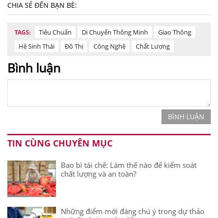
CHIA SẺ ĐẾN BẠN BÈ:
Tiêu Chuẩn
Di Chuyển Thông Minh
Giao Thông
TAGS:
Hệ Sinh Thái
Đô Thị
Công Nghệ
Chất Lượng
Bình luận
BÌNH LUẬN
TIN CÙNG CHUYÊN MỤC
Bao bì tái chế: Làm thế nào để kiểm soát
chất lượng và an toàn?
Những điểm mới đáng chú ý trong dự thảo