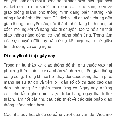
chuyển, làm cho môi trường đô thị sạch hơn, hiệu quả hơn
và kết nối hơn thì sao? Trên toàn cầu, các sáng kiến về
giao thông thành phố thông minh đang biến những khả
năng này thành hiện thực. Từ dịch vụ di chuyển chung đến
giao thông theo yêu cầu, các thành phố đang hình dung lại
cách mọi người và hàng hóa di chuyển, tạo ra hệ sinh thái
giao thông năng động, có khả năng phản ứng. Trọng tâm
của sự chuyển đổi này nằm ở sự kết hợp mạnh mẽ giữa
tính di động và công nghệ.
Di chuyển đô thị ngày nay
Trong nhiều thập kỷ, giao thông đô thị phụ thuộc vào hai
phương thức chính: xe cá nhân và phương tiện giao thông
công cộng. Trong khi xe hơi thay đổi cuộc sống thành phố,
mang lại sự tự do và tiện lợi, dân số đô thị tăng cao dẫn
đến tình trạng tắc nghẽn chưa từng có. Ngày nay, những
con phố tắc nghẽn biến việc đi lại hàng ngày thành thử
thách, làm nổi bật nhu cầu cấp thiết về các giải pháp giao
thông thông minh hơn.
Các nhà quy hoạch đã cố gắng vượt qua vấn đề. Việc mở