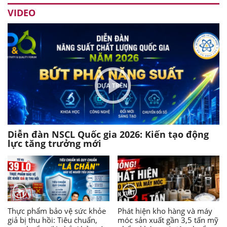
VIDEO
Diễn đàn NSCL Quốc gia 2026: Kiến tạo động
lực tăng trưởng mới
Thực phẩm bảo vệ sức khỏe
Phát hiện kho hàng và máy
giả bị thu hồi: Tiêu chuẩn,
móc sản xuất gần 3,5 tấn mỹ