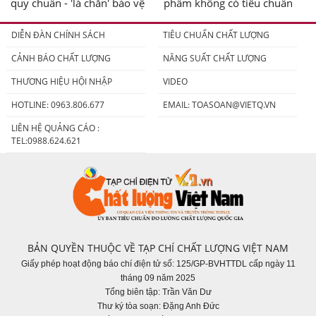
quy chuẩn - 'lá chắn' bảo vệ
phẩm không có tiêu chuẩn
người tiêu dùng
DIỄN ĐÀN CHÍNH SÁCH
TIÊU CHUẨN CHẤT LƯỢNG
CẢNH BÁO CHẤT LƯỢNG
NĂNG SUẤT CHẤT LƯỢNG
THƯƠNG HIỆU HỘI NHẬP
VIDEO
HOTLINE: 0963.806.677
EMAIL:
TOASOAN@VIETQ.VN
LIÊN HỆ QUẢNG CÁO :
TEL:0988.624.621
BẢN QUYỀN THUỘC VỀ TẠP CHÍ CHẤT LƯỢNG VIỆT NAM
Giấy phép hoạt động báo chí điện tử số: 125/GP-BVHTTDL cấp ngày 11
tháng 09 năm 2025
Tổng biên tập: Trần Văn Dư
Thư ký tòa soạn: Đặng Anh Đức