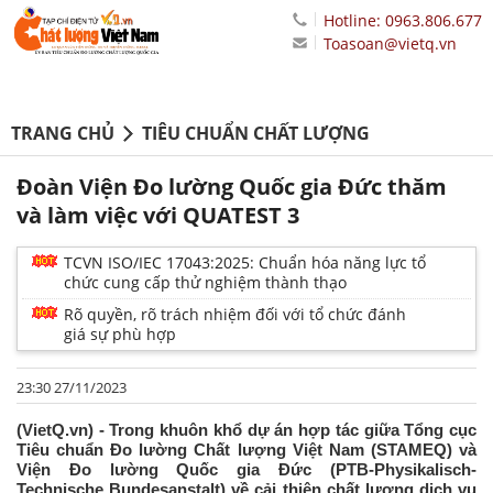
Hotline: 0963.806.677
Toasoan@vietq.vn
TRANG CHỦ
TIÊU CHUẨN CHẤT LƯỢNG
Đoàn Viện Đo lường Quốc gia Đức thăm
và làm việc với QUATEST 3
TCVN ISO/IEC 17043:2025: Chuẩn hóa năng lực tổ
chức cung cấp thử nghiệm thành thạo
Rõ quyền, rõ trách nhiệm đối với tổ chức đánh
giá sự phù hợp
23:30 27/11/2023
(VietQ.vn) - Trong khuôn khổ dự án hợp tác giữa Tổng cục
Tiêu chuẩn Đo lường Chất lượng Việt Nam (STAMEQ) và
Viện Đo lường Quốc gia Đức (PTB-Physikalisch-
Technische Bundesanstalt) về cải thiện chất lượng dịch vụ