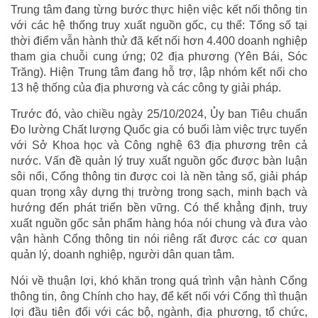
Trung tâm đang từng bước thực hiện việc kết nối thông tin
với các hệ thống truy xuất nguồn gốc, cụ thể: Tổng số tại
thời điểm vẫn hành thử đã kết nối hơn 4.400 doanh nghiệp
tham gia chuỗi cung ứng; 02 địa phương (Yên Bái, Sóc
Trăng). Hiện Trung tâm đang hỗ trợ, lập nhóm kết nối cho
13 hệ thống của địa phương và các công ty giải pháp.
Trước đó, vào chiều ngày 25/10/2024, Ủy ban Tiêu chuẩn
Đo lường Chất lượng Quốc gia có buổi làm việc trực tuyến
với Sở Khoa học và Công nghệ 63 địa phương trên cả
nước. Vấn đề quản lý truy xuất nguồn gốc được bàn luận
sôi nổi, Cổng thông tin được coi là nền tảng số, giải pháp
quan trọng xây dựng thị trường trong sạch, minh bạch và
hướng đến phát triển bền vững. Có thể khẳng định, truy
xuất nguồn gốc sản phẩm hàng hóa nói chung và đưa vào
vận hành Cổng thông tin nói riêng rất được các cơ quan
quản lý, doanh nghiệp, người dân quan tâm.
Nói về thuận lợi, khó khăn trong quá trình vận hành Cổng
thông tin, ông Chính cho hay, để kết nối với Cổng thì thuận
lợi đầu tiên đối với các bộ, ngành, địa phương, tổ chức,