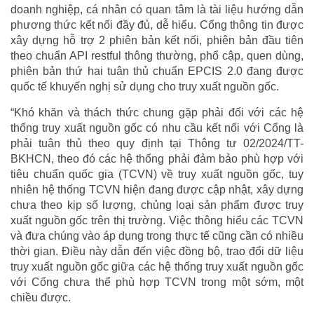
doanh nghiệp, cá nhân có quan tâm là tài liệu hướng dẫn
phương thức kết nối đầy đủ, dễ hiểu. Cổng thông tin được
xây dựng hỗ trợ 2 phiên bản kết nối, phiên bản đầu tiên
theo chuẩn API restful thông thường, phổ cập, quen dùng,
phiên bản thứ hai tuân thủ chuẩn EPCIS 2.0 đang được
quốc tế khuyến nghị sử dụng cho truy xuất nguồn gốc.
“Khó khăn và thách thức chung gặp phải đối với các hệ
thống truy xuất nguồn gốc có nhu cầu kết nối với Cổng là
phải tuân thủ theo quy định tại Thông tư 02/2024/TT-
BKHCN, theo đó các hệ thống phải đảm bảo phù hợp với
tiêu chuẩn quốc gia (TCVN) về truy xuất nguồn gốc, tuy
nhiên hệ thống TCVN hiện đang được cập nhật, xây dựng
chưa theo kịp số lượng, chủng loại sản phẩm được truy
xuất nguồn gốc trên thị trường. Việc thông hiểu các TCVN
và đưa chúng vào áp dụng trong thực tế cũng cần có nhiều
thời gian. Điều này dẫn đến việc đồng bộ, trao đổi dữ liệu
truy xuất nguồn gốc giữa các hệ thống truy xuất nguồn gốc
với Cổng chưa thể phù hợp TCVN trong một sớm, một
chiều được.