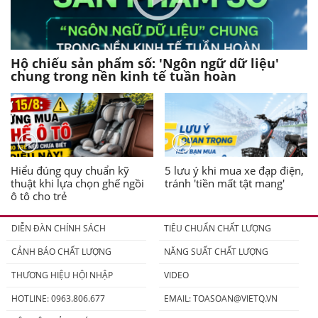
Hộ chiếu sản phẩm số: 'Ngôn ngữ dữ liệu'
chung trong nền kinh tế tuần hoàn
Hiểu đúng quy chuẩn kỹ
5 lưu ý khi mua xe đạp điện,
thuật khi lựa chọn ghế ngồi
tránh 'tiền mất tật mang'
ô tô cho trẻ
DIỄN ĐÀN CHÍNH SÁCH
TIÊU CHUẨN CHẤT LƯỢNG
CẢNH BÁO CHẤT LƯỢNG
NĂNG SUẤT CHẤT LƯỢNG
THƯƠNG HIỆU HỘI NHẬP
VIDEO
HOTLINE: 0963.806.677
EMAIL:
TOASOAN@VIETQ.VN