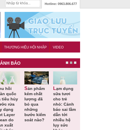
Hotline:
0963.806.677
THƯƠNG HIỆU HỘI NHẬP
VIDEO
ẢNH BÁO
Sản phẩm
Lạm dụng
Bột rau
Cảnh báo
oàn quốc
kém chất
sữa tươi
‘detox’ vi
39 lô thự
 tiêu hủy
lượng đã
cho trẻ
phạm về
phẩm bảo
ước rửa
bỏ qua
nhỏ: Cảnh
chất lượng,
vệ sức
ay dạng
những
báo sai lầm
tiêu hủy
khỏe giả,
ọt Layer
bước kiểm
dẫn tới
gần 76.000
kém chất
lean do
soát nào?
nhiều hệ
hộp
lượng bị
ản xuất
lụy sức
thu hồi