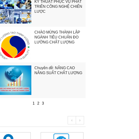
KỸ THUẬT PHỤC VỤ PHÁT
TRIỂN CÔNG NGHỆ CHIẾN
LƯỢC
CHÀO MỪNG THÀNH LẬP
NGÀNH TIÊU CHUẨN ĐO
LƯỜNG CHẤT LƯỢNG
Chuyên đề: NÂNG CAO
NĂNG SUẤT CHẤT LƯỢNG
1
2
3