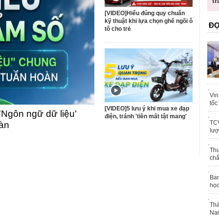
ốc
tr
[VIDEO]Hiểu đúng quy chuẩn
kỹ thuật khi lựa chọn ghế ngồi ô
ĐỌ
tô cho trẻ
Vin
tốc
[VIDEO]5 lưu ý khi mua xe đạp
'Ngôn ngữ dữ liệu'
điện, tránh 'tiền mất tật mang'
TCV
oàn
lượ
Thu
chấ
Ban
học
Thà
Nam