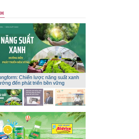
NH
ongform: Chiến lược năng suất xanh
ướng đến phát triển bền vững