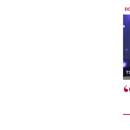
ĐỐ
ó Viện trưởng
T
ệc phải làm
Việc sử dụng hiệu quả chính
và trên thực tế
sách tài khóa không chỉ mang ý
 hành như tăng
nghĩa hỗ trợ ngắn hạn mà còn
a học công
đóng vai trò tạo nền tảng cho
 các cơ chế
tăng trưởng bền vững dài hạn.
i mới sáng tạo,