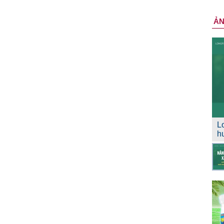
Ả
L
h