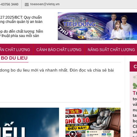
toasoan@vietq.vn
)-43756 3440
27:2025/BCT: Quy chuẩn
ng chuẩn quản lý an toàn
rình thủy điện
p đo đến chất lượng: Nền
ỹ thuật phía sau mỗi sản
n cư Phước Thọ: Hạt nhân
 hoạch đô thị tri thức tại
UẨN CHẤT LƯỢNG
CẢNH BÁO CHẤT LƯỢNG
NĂNG SUẤT CHẤT LƯỢNG
Long
 BO DU LIEU
C
ề dong bo du lieu mới và nhanh nhất. Đón đọc và chia sẻ bài
Thu hồi
Thu hồi
Người tiêu
Cảnh báo
Thu hồi
ực
toàn quốc
Cao lỏng
dùng cần
sản phẩm
t
ảo
sản phẩm
Cảm cúm
cảnh giác
nhập ngoại
và
tắm gội
Bảo
lựa chọn
bị thu hồi
n
,
Oatrum và
Phương
thịt lợn đạt
do mất an
t
t
Tabame Pro
không đạt
tiêu chuẩn
toàn có thể
b
ị
không đạt
chất lượng
và an toàn
xuất hiện
C
chất lượng
tại Việt Nam
s