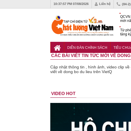
10:37:58 PM
07/08/2026
Liên hệ
(84-2
QCVN 
mới nâ
công t
Từ phé
tảng k
phẩm
Khu dâ
của quy
DIỄN ĐÀN CHÍNH SÁCH
TIÊU CH
Vĩnh 
CÁC BÀI VIẾT TIN TỨC MỚI VỀ DONG
Cập nhật thông tin , hình ảnh, video clip v
viết về dong bo du lieu trên VietQ
Bột rau
Cảnh báo
VIDEO HOT
‘detox’ vi
39 lô th
phạm về
phẩm b
chất lượng,
vệ sức
tiêu hủy
khỏe giả
gần 76.000
kém chấ
hộp
lượng b
thu hồi