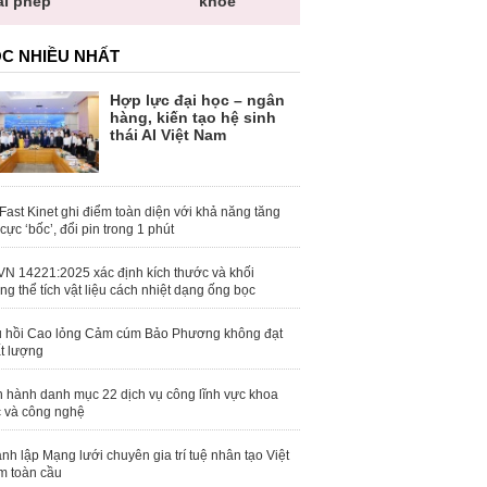
ái phép
khỏe
toàn quố
C NHIỀU NHẤT
Hợp lực đại học – ngân
hàng, kiến tạo hệ sinh
thái AI Việt Nam
Fast Kinet ghi điểm toàn diện với khả năng tăng
 cực ‘bốc’, đổi pin trong 1 phút
N 14221:2025 xác định kích thước và khối
ng thể tích vật liệu cách nhiệt dạng ống bọc
 hồi Cao lỏng Cảm cúm Bảo Phương không đạt
t lượng
 hành danh mục 22 dịch vụ công lĩnh vực khoa
 và công nghệ
nh lập Mạng lưới chuyên gia trí tuệ nhân tạo Việt
 toàn cầu