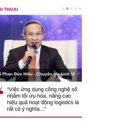
I THOẠI
Ông Hoàng Quang Phòn
S Phan Đức Hiếu - Chuyên gia kinh tế
VCCI
"Việc ứng dụng công nghệ số
""Theo tôi, cần 
nhằm tối ưu hóa, nâng cao
gốc rễ về nhận
hiệu quả hoạt động logistics là
nghiệp cần coi
rất có ý nghĩa..."
động hài hoà là
triển..."