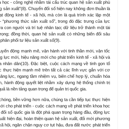
học - công nghệ nhằm tái cấu trúc quan hệ sản xuất phù
g sản xuất”
(8)
. Chuyển đổi số hiện nay không đơn thuần là
 động kinh tế - xã hội, mà còn là quá trình xác lập một
 - “phương thức sản xuất số”, trong đó đặc trưng của lực
 con người và trí tuệ nhân tạo; dữ liệu trở thành một tài
trọng; đồng thời, quan hệ sản xuất có những biến đổi sâu
 phân phối tư liệu sản xuất số
(9)
.
uyển động mạnh mẽ, vận hành với tinh thần mới, vận tốc
 lực mới, hiệu năng mới cho phát triển kinh tế - xã hội và
ủa nhân dân
(10)
. Đặc biệt, cuộc cách mạng về tinh gọn tổ
 thực hiện mạnh mẽ trên tất cả các lĩnh vực gắn với cơ
năng lực, ngang tầm nhiệm vụ, biên chế hợp lý, chuẩn hóa
n, hành động quyết liệt nhằm xây dựng hệ thống chính trị
quả là nền tảng quan trọng để quản trị quốc gia.
chóng, bền vững hơn nữa, chúng ta cần tiếp tục thực hiện
i cho phát triển - cuộc cách mạng về phát triển khoa học
đổi số quốc gia là đột phá quan trọng hàng đầu, động lực
uất hiện đại, hoàn thiện quan hệ sản xuất, đổi mới phương
- xã hội, ngăn chặn nguy cơ tụt hậu, đưa đất nước phát triển