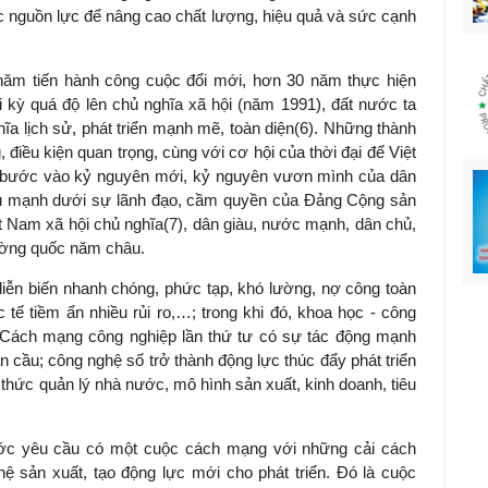
ác nguồn lực để nâng cao chất lượng, hiệu quả và sức cạnh
năm tiến hành công cuộc đổi mới, hơn 30 năm thực hiện
 kỳ quá độ lên chủ nghĩa xã hội (năm 1991), đất nước ta
ĩa lịch sử, phát triển mạnh mẽ, toàn diện
(6)
. Những thành
, điều kiện quan trọng, cùng với cơ hội của thời đại để Việt
, bước vào kỷ nguyên mới, kỷ nguyên vươn mình của dân
iàu mạnh dưới sự lãnh đạo, cầm quyền của Đảng Cộng sản
t Nam xã hội chủ nghĩa
(7)
, dân giàu, nước mạnh, dân chủ,
ường quốc năm châu.
c diễn biến nhanh chóng, phức tạp, khó lường, nợ công toàn
ốc tế tiềm ẩn nhiều rủi ro,…; trong khi đó, khoa học - công
c Cách mạng công nghiệp lần thứ tư có sự tác động mạnh
n cầu; công nghệ số trở thành động lực thúc đẩy phát triển
g thức quản lý nhà nước, mô hình sản xuất, kinh doanh, tiêu
ớc yêu cầu có một cuộc cách mạng với những cải cách
ệ sản xuất, tạo động lực mới cho phát triển. Đó là cuộc