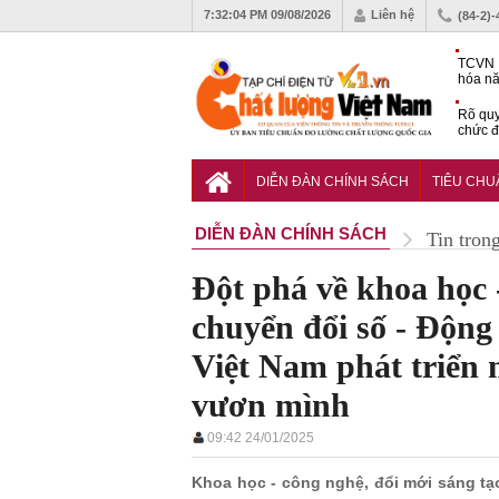
7:32:05 PM
09/08/2026
Liên hệ
(84-2)
TCVN 
hóa nă
nghiệm
Rõ quy
chức đ
Chiến 
Công c
DIỄN ĐÀN CHÍNH SÁCH
TIÊU CH
hạn ch
DIỄN ĐÀN CHÍNH SÁCH
Tin tron
Đột phá về khoa học 
chuyển đổi số - Động 
Việt Nam phát triển
vươn mình
09:42 24/01/2025
Khoa học - công nghệ, đổi mới sáng tạ