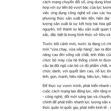
cách mạng chuyển đổi số, ứng dụng khoa 
hợp với sự tiến bộ vượt bậc của lực lượn
việc ứng dụng công nghệ số vào các hoạt
phương thức sản xuất tiên tiến, hiện đại
lượng sản xuất là sự kết hợp hài hòa giữa
nguyên, trở thành tư liệu sản xuất quan 
sắc, đặc biệt là trong hình thức sở hữu và
Trước bối cảnh mới, nước ta đang có ch
mới “vừa chạy, vừa xếp hàng”, tạo ra động
nâng cao đời sống vật chất, tinh thần c
chức bộ máy của hệ thống chính trị được
cấu lại đội ngũ cán bộ có đủ phẩm chất, 
chức danh, với quyết tâm cao, nỗ lực lớ
tinh, gọn, mạnh, hiệu năng, hiệu lực, hiệu 
Để thực sự vươn mình, phát triển nhanh 
cuộc cách mạng tạo động lực, nền tảng mớ
- công nghệ, đổi mới sáng tạo và chuyển 
chính để phát triển nhanh lực lượng sản x
thức quản trị quốc gia, phát triển kinh tế 