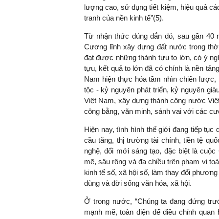
lượng cao, sử dụng tiết kiệm, hiệu quả c
tranh của nền kinh tế”
(
5
)
.
Từ nhận thức đúng đắn đó, sau gần 40 
Cương lĩnh xây dựng đất nước trong thời
đạt được những thành tựu to lớn, có ý ngh
tựu, kết quả to lớn đã có chính là nền tảng
Nam hiện thực hóa tầm nhìn chiến lược
tộc
- kỷ nguyên phát triển, kỷ nguyên g
Việt Nam, xây dựng thành công nước Việ
công bằng, văn minh, sánh vai với các c
Hiện nay,
tình hình thế giới đang tiếp tụ
cầu tăng, thị trường tài chính, tiền tệ qu
nghệ, đổi mới sáng tạo, đặc biệt là cuộ
mẽ, sâu rộng và đa chiều trên phạm vi toà
kinh tế số, xã hội số, làm thay đổi phươn
dùng và đời sống văn hóa, xã hội.
Ở trong nước,
“Chúng ta đang đứng trư
mạnh mẽ, toàn diện để điều chỉnh quan h