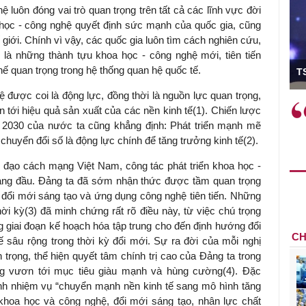
ệ luôn đóng vai trò quan trọng trên tất cả các lĩnh vực đời
a học - công nghệ quyết định sức mạnh của quốc gia, cũng
ế giới. Chính vì vậy, các quốc gia luôn tìm cách nghiên cứu,
là những thành tựu khoa học - công nghệ mới, tiên tiến
ó Viện trưởng
 quan trọng trong hệ thống quan hệ quốc tế.
T
 được coi là động lực, đồng thời là nguồn lực quan trọng,
ệc phải làm
Việc sử dụng hiệu quả chính
ớn tới hiệu quả sản xuất của các nền kinh tế
(1)
.
Chiến lược
và trên thực tế
sách tài khóa không chỉ mang ý
 - 2030 của nước ta cũng khẳng định: Phát triển mạnh mẽ
 hành như tăng
nghĩa hỗ trợ ngắn hạn mà còn
chuyển đổi số là động lực chính để tăng trưởng kinh tế
(
2
)
.
a học công
đóng vai trò tạo nền tảng cho
h đạo cách mạng Việt Nam, công tác phát triển khoa học -
 các cơ chế
tăng trưởng bền vững dài hạn.
àng đầu. Đảng ta đã sớm nhận thức được tầm quan trọng
i mới sáng tạo,
 đổi mới sáng tạo và ứng dụng công nghệ tiên tiến. Những
hời kỳ
(3)
đã minh chứng rất rõ điều này, từ việc chú trọng
 giai đoạn kế hoạch hóa tập trung cho đến định hướng đổi
CH
ế sâu rộng trong thời kỳ đổi mới. Sự ra đời của mỗi nghị
rọng, thể hiện quyết tâm chính trị cao của Đảng ta trong
ng vươn tới mục tiêu giàu mạnh và hùng cường
(4)
. Đặc
định nhiệm vụ “chuyển mạnh nền kinh tế sang mô hình tăng
 khoa học và công nghệ, đổi mới sáng tạo, nhân lực chất