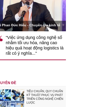
Ông Hoàng Quang Phòn
S Phan Đức Hiếu - Chuyên gia kinh tế
VCCI
"Việc ứng dụng công nghệ số
""Theo tôi, cần 
nhằm tối ưu hóa, nâng cao
gốc rễ về nhận
hiệu quả hoạt động logistics là
nghiệp cần coi
rất có ý nghĩa..."
động hài hoà là
triển..."
UYÊN ĐỀ
TIÊU CHUẨN, QUY CHUẨN
KỸ THUẬT PHỤC VỤ PHÁT
TRIỂN CÔNG NGHỆ CHIẾN
LƯỢC