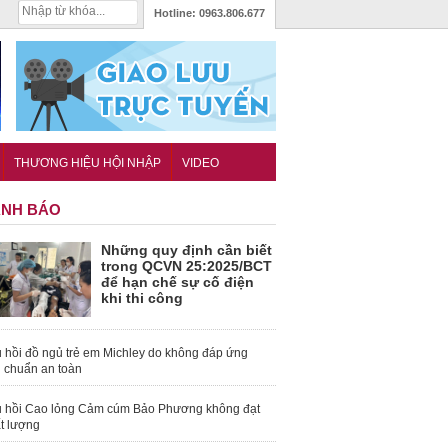
Hotline:
0963.806.677
THƯƠNG HIỆU HỘI NHẬP
VIDEO
NH BÁO
Những quy định cần biết
trong QCVN 25:2025/BCT
để hạn chế sự cố điện
khi thi công
 hồi đồ ngủ trẻ em Michley do không đáp ứng
u chuẩn an toàn
 hồi Cao lỏng Cảm cúm Bảo Phương không đạt
t lượng