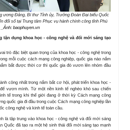
 ương Đảng, Bí thư Tỉnh ủy, Trưởng Đoàn Đại biểu Quốc
ển đổi số tại Trung tâm Phục vụ hành chính công tỉnh Phú
.
_Ảnh: baophuyen.vn
g tận dụng khoa học - công nghệ và đổi mới sáng tạo
 vai trò đặc biệt quan trọng của khoa học - công nghệ trong
rong mỗi cuộc cách mạng công nghiệp, quốc gia nào nắm
 nắm bắt được thời cơ thì quốc gia đó vươn lên nhóm đầu
nh công nhất trong nắm bắt cơ hội, phát triển khoa học -
 để vươn mình. Từ một nền kinh tế nghèo khó sau chiến
inh tế trong khi thế giới đang ở thời kỳ Cách mạng công
hững quốc gia đi đầu trong cuộc Cách mạng công nghiệp lần
c công nghệ và kinh tế toàn cầu.
 là tập trung vào khoa học - công nghệ và đổi mới sáng
àn Quốc đã tạo ra một hệ sinh thái đổi mới sáng tạo mạnh