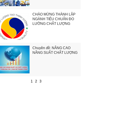
CHÀO MỪNG THÀNH LẬP
NGÀNH TIÊU CHUẨN ĐO
LƯỜNG CHẤT LƯỢNG
Chuyên đề: NÂNG CAO
NĂNG SUẤT CHẤT LƯỢNG
1
2
3