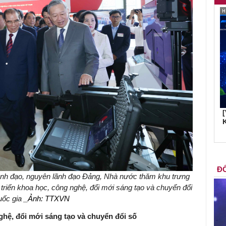
K
ĐỐ
ãnh đạo, nguyên lãnh đạo Đảng, Nhà nước thăm khu trưng
t triển khoa học, công nghệ, đổi mới sáng tạo và chuyển đổi
uốc gia
_Ảnh: TTXVN
nghệ, đổi mới sáng tạo và chuyển đổi số