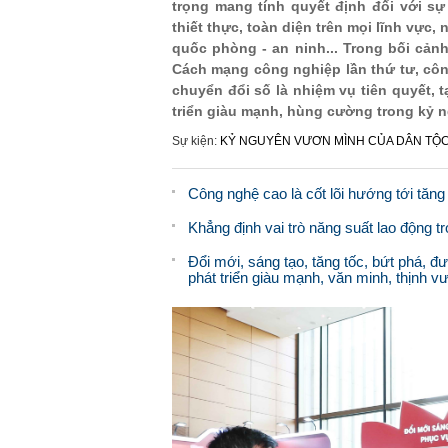
trọng mang tính quyết định đối với s
thiết thực, toàn diện trên mọi lĩnh vực
quốc phòng - an ninh... Trong bối cản
Cách mạng công nghiệp lần thứ tư, công
chuyển đổi số là nhiệm vụ tiên quyết, 
triển giàu mạnh, hùng cường trong kỷ 
Sự kiện:
KỶ NGUYÊN VƯƠN MÌNH CỦA DÂN TỘ
Công nghệ cao là cốt lõi hướng tới tăn
Khẳng định vai trò năng suất lao động 
Đổi mới, sáng tạo, tăng tốc, bứt phá,
phát triển giàu mạnh, văn minh, thịnh 