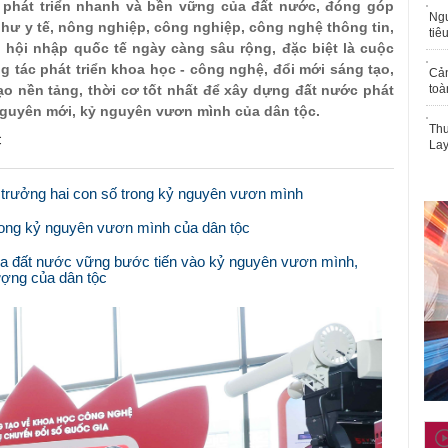
ự phát triển nhanh và bền vững của đất nước, đóng góp
Ngư
, như y tế, nông nghiệp, công nghiệp, công nghệ thông tin,
tiê
h hội nhập quốc tế ngày càng sâu rộng, đặc biệt là cuộc
 tác phát triển khoa học - công nghệ, đổi mới sáng tạo,
Cả
tạo nền tảng, thời cơ tốt nhất để xây dựng đất nước phát
toà
nguyên mới, kỷ nguyên vươn mình của dân tộc.
Thu
C
Lay
g trưởng hai con số trong kỷ nguyên vươn mình
trong kỷ nguyên vươn mình của dân tộc
 đưa đất nước vững bước tiến vào kỷ nguyên vươn mình,
vượng của dân tộc