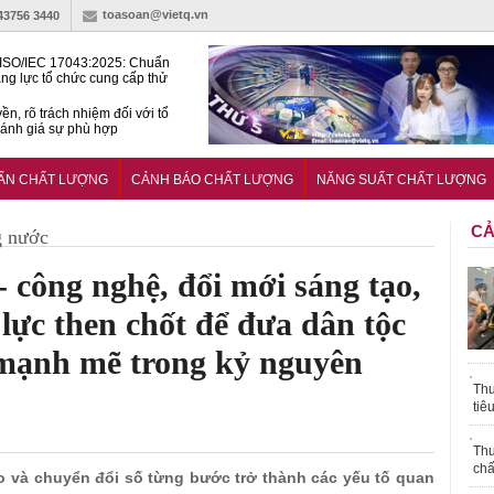
toasoan@vietq.vn
-43756 3440
ISO/IEC 17043:2025: Chuẩn
ng lực tổ chức cung cấp thử
 thành thạo
ền, rõ trách nhiệm đối với tổ
ánh giá sự phù hợp
lược tiêu chuẩn quốc gia:
ụ định hướng tổng thể, dài
UẨN CHẤT LƯỢNG
CẢNH BÁO CHẤT LƯỢNG
NĂNG SUẤT CHẤT LƯỢNG
o hoạt động tiêu chuẩn
CẢ
g nước
- công nghệ, đổi mới sáng tạo,
lực then chốt để đưa dân tộc
 mạnh mẽ trong kỷ nguyên
Thu
tiê
Thu
chấ
o và chuyển đổi số từng bước trở thành các yếu tố quan