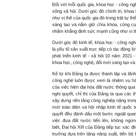
Đối với mỗi quốc gia, khoa học - công ngh
sống xã hội. Dưới góc độ chính trị, kho
như vị thế của quốc gia đó trong trật tự th
sáng tạo và nắm giữ chìa khóa, công cụ 
TS. Nguyễn Đức Độ - Ph
nhằm khẳng định sức mạnh cũng như vị thế
Viện Kinh tế Tài chính
Dưới góc độ kinh tế, khoa học - công nghệ
"Có rất nhiều vi
là yếu tố sản xuất trực tiếp có tác động l
ngay từ bây giờ 
phát triển kinh tế - xã hội 10 năm 2021
đang được tiến
khoa học, công nghệ, đổi mới sáng tạo và 
đầu tư cho kho
Kể từ khi Đảng ta được thành lập và lãn
nghệ; ban hành
công nghệ luôn được xem là nhiệm vụ h
khuyến khích đổ
của việc hiện đại hóa đất nước thông qua
khởi nghiệp..."
nghị quyết, chỉ thị của Đảng ta qua các t
xây dựng nền tảng công nghiệp nặng trong
mới toàn diện và hội nhập kinh tế quốc t
quyết đều đánh dấu một bước ngoặt quan t
việc đưa đất nước tiến lên, không ngừ
biệt,
Đại hội XIII của Đảng tiếp tục xác 
trưởng dựa trên tăng năng suất, tiến bộ