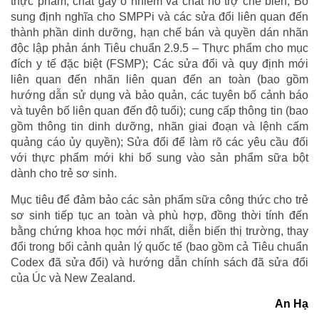
thực phẩm, chất gây ô nhiễm và chất hỗ trợ chế biến; Bổ
sung định nghĩa cho SMPPi và các sửa đổi liên quan đến
thành phần dinh dưỡng, hạn chế bán và quyền dán nhãn
độc lập phản ánh Tiêu chuẩn 2.9.5 – Thực phẩm cho mục
đích y tế đặc biệt (FSMP); Các sửa đổi và quy định mới
liên quan đến nhãn liên quan đến an toàn (bao gồm
hướng dẫn sử dụng và bảo quản, các tuyên bố cảnh báo
và tuyên bố liên quan đến độ tuổi); cung cấp thông tin (bao
gồm thông tin dinh dưỡng, nhãn giai đoạn và lệnh cấm
quảng cáo ủy quyền); Sửa đổi để làm rõ các yêu cầu đối
với thực phẩm mới khi bổ sung vào sản phẩm sữa bột
dành cho trẻ sơ sinh.
Mục tiêu để đảm bảo các sản phẩm sữa công thức cho trẻ
sơ sinh tiếp tục an toàn và phù hợp, đồng thời tính đến
bằng chứng khoa học mới nhất, diễn biến thị trường, thay
đổi trong bối cảnh quản lý quốc tế (bao gồm cả Tiêu chuẩn
Codex đã sửa đổi) và hướng dẫn chính sách đã sửa đổi
của Úc và New Zealand.
An Hạ