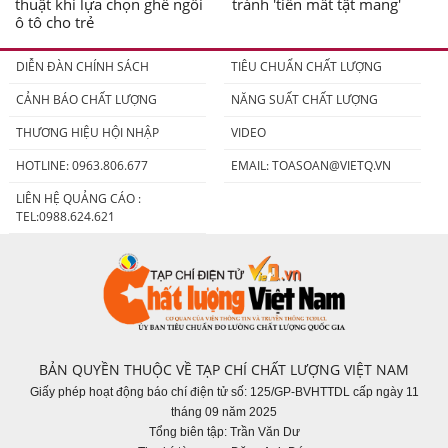
thuật khi lựa chọn ghế ngồi
tránh 'tiền mất tật mang'
ô tô cho trẻ
DIỄN ĐÀN CHÍNH SÁCH
TIÊU CHUẨN CHẤT LƯỢNG
CẢNH BÁO CHẤT LƯỢNG
NĂNG SUẤT CHẤT LƯỢNG
THƯƠNG HIỆU HỘI NHẬP
VIDEO
HOTLINE: 0963.806.677
EMAIL:
TOASOAN@VIETQ.VN
LIÊN HỆ QUẢNG CÁO :
TEL:0988.624.621
BẢN QUYỀN THUỘC VỀ TẠP CHÍ CHẤT LƯỢNG VIỆT NAM
Giấy phép hoạt động báo chí điện tử số: 125/GP-BVHTTDL cấp ngày 11
tháng 09 năm 2025
Tổng biên tập: Trần Văn Dư