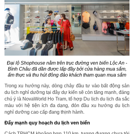
Đại lộ Shophouse nằm trên trục đường ven biển Lộc An -
Bình Châu đã dần được lấp đầy bởi cửa hàng mua sắm,
ẩm thực và thu hút đông đảo khách tham quan mua sắm
Trong xu hướng này, dòng chảy đầu tư vào bất động sản
du lịch nghỉ dưỡng tại đây dự kiến sẽ còn tăng mạnh, đáng
chú ý là NovaWorld Ho Tram, tổ hợp Du lịch du lịch đa sắc
màu với hệ tiện ích đa dạng, đón đầu xu hướng du lịch
nghỉ dưỡng cao cấp đang thịnh hành.
Đẩy mạnh quy hoạch du lịch ven biển
Cách TPHCM khoảng hơn 110 km, tương đương chưa tới