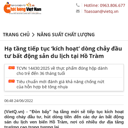
Hotline: 0963.806.677
Toasoan@vietq.vn
TRANG CHỦ
NĂNG SUẤT CHẤT LƯỢNG
Hạ tầng tiếp tục ‘kích hoạt’ dòng chảy đầu
tư bất động sản du lịch tại Hồ Tràm
TCVN 14430:2025 về thực phẩm đóng hộp dành
cho trẻ đến 36 tháng tuổi
Tiêu chuẩn mới đánh giá khả năng chống nứt
của hỗn hợp bê tông nhựa
06:48 24/06/2022
(VietQ.vn) - “Đòn bẩy” hạ tầng mới sẽ tiếp tục kích hoạt
dòng chảy đầu tư, hút dòng tiền đến các dự án bất động
sản du lịch ven biển Hồ Tràm, nơi có nhiều dư địa tăng
trưởng cao trong tương lai.