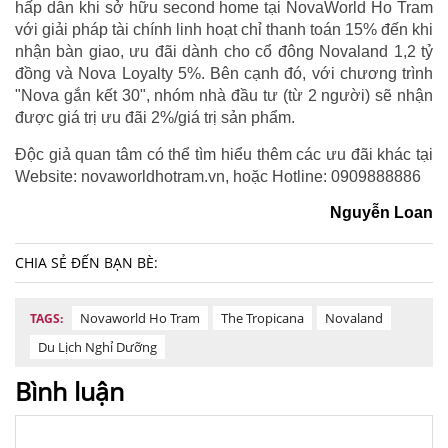
hấp dẫn khi sở hữu second home tại NovaWorld Ho Tram
với giải pháp tài chính linh hoạt chỉ thanh toán 15% đến khi
nhận bàn giao, ưu đãi dành cho cổ đông Novaland 1,2 tỷ
đồng và Nova Loyalty 5%. Bên cạnh đó, với chương trình
"Nova gắn kết 30", nhóm nhà đầu tư (từ 2 người) sẽ nhận
được giá trị ưu đãi 2%/giá trị sản phẩm.
Độc giả quan tâm có thể tìm hiểu thêm các ưu đãi khác tại
Website: novaworldhotram.vn, hoặc Hotline: 0909888886
Nguyễn Loan
CHIA SẺ ĐẾN BẠN BÈ:
Novaworld Ho Tram
The Tropicana
Novaland
TAGS:
Du Lịch Nghỉ Dưỡng
Bình luận