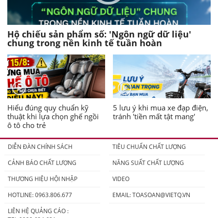
Hộ chiếu sản phẩm số: 'Ngôn ngữ dữ liệu'
chung trong nền kinh tế tuần hoàn
Hiểu đúng quy chuẩn kỹ
5 lưu ý khi mua xe đạp điện,
thuật khi lựa chọn ghế ngồi
tránh 'tiền mất tật mang'
ô tô cho trẻ
DIỄN ĐÀN CHÍNH SÁCH
TIÊU CHUẨN CHẤT LƯỢNG
CẢNH BÁO CHẤT LƯỢNG
NĂNG SUẤT CHẤT LƯỢNG
THƯƠNG HIỆU HỘI NHẬP
VIDEO
HOTLINE: 0963.806.677
EMAIL:
TOASOAN@VIETQ.VN
LIÊN HỆ QUẢNG CÁO :