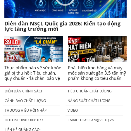
Diễn đàn NSCL Quốc gia 2026: Kiến tạo động
lực tăng trưởng mới
Thực phẩm bảo vệ sức khỏe
Phát hiện kho hàng và máy
giả bị thu hồi: Tiêu chuẩn,
móc sản xuất gần 3,5 tấn mỹ
quy chuẩn - 'lá chắn' bảo vệ
phẩm không có tiêu chuẩn
người tiêu dùng
DIỄN ĐÀN CHÍNH SÁCH
TIÊU CHUẨN CHẤT LƯỢNG
CẢNH BÁO CHẤT LƯỢNG
NĂNG SUẤT CHẤT LƯỢNG
THƯƠNG HIỆU HỘI NHẬP
VIDEO
HOTLINE: 0963.806.677
EMAIL:
TOASOAN@VIETQ.VN
LIÊN HỆ QUẢNG CÁO :