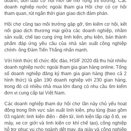
doanh, đón đầu cơ hội mới để mở rộng thị trường. Các
doanh nghiệp nước ngoài tham gia Hội chợ có cơ hội
tham quan, rút ngắn thời gian giao dịch đàm phán.
Hội chợ cũng tạo môi trường gặp gỡ, tìm kiếm cơ hội, kết
nối giao dịch thương mại giữa các doanh nghiệp, nhằm
sản xuất, chế tạo cung ứng linh kiện, phụ kiện, bán thành
phẩm đáp ứng yêu cầu của nhà sản xuất công nghiệp
chính- ông Đàm Tiến Thắng nhấn mạnh.
Với hình thức tổ chức độc đáo, HSIF 2020 đã thu hút nhiều
doanh nghiệp nước ngoài tham gia gian hàng online. Tổng
số doanh nghiệp đăng ký tham gia gian hàng (theo cả 2
hình thức) là gần 190 doanh nghiệp với 230 gian hàng,
trong đó có nhiều nhà mua lớn đang có nhu cầu tìm kiếm
đơn vị cung cấp tại Việt Nam.
Các doanh nghiệp tham dự hội chợ lần này chủ yếu hoạt
động trong lĩnh vực sản xuất linh kiện, phụ tùng (bao gồm
03 ngành: linh kiện điện - điện tử, linh kiện lắp ráp ô tô, xe
máy, xe cơ giới và linh kiện cơ khí chế tạo), công nghiệp
hỗ trợ phục vụ cho ngành dệt may, da giày và công nghiệp