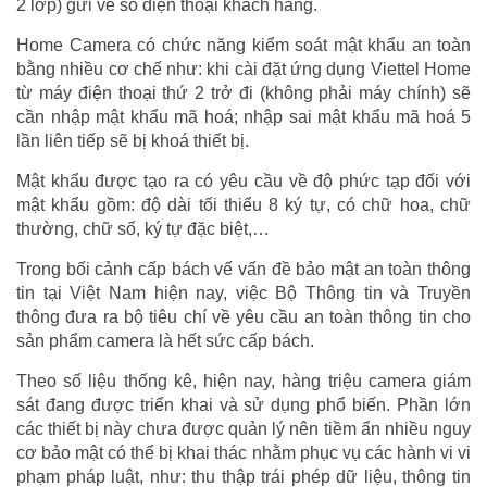
2 lớp) gửi về số điện thoại khách hàng.
Home Camera có chức năng kiểm soát mật khẩu an toàn
bằng nhiều cơ chế như: khi cài đặt ứng dụng Viettel Home
từ máy điện thoại thứ 2 trở đi (không phải máy chính) sẽ
cần nhập mật khẩu mã hoá; nhập sai mật khẩu mã hoá 5
lần liên tiếp sẽ bị khoá thiết bị.
Mật khẩu được tạo ra có yêu cầu về độ phức tạp đối với
mật khẩu gồm: độ dài tối thiểu 8 ký tự, có chữ hoa, chữ
thường, chữ số, ký tự đặc biệt,…
Trong bối cảnh cấp bách vế vấn đề bảo mật an toàn thông
tin tại Việt Nam hiện nay, việc Bộ Thông tin và Truyền
thông đưa ra bộ tiêu chí về yêu cầu an toàn thông tin cho
sản phẩm camera là hết sức cấp bách.
Theo số liệu thống kê, hiện nay, hàng triệu camera giám
sát đang được triển khai và sử dụng phổ biến. Phần lớn
các thiết bị này chưa được quản lý nên tiềm ẩn nhiều nguy
cơ bảo mật có thể bị khai thác nhằm phục vụ các hành vi vi
phạm pháp luật, như: thu thập trái phép dữ liệu, thông tin