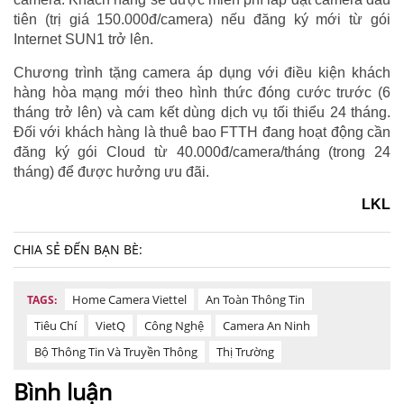
tiên (trị giá 150.000đ/camera) nếu đăng ký mới từ gói
Internet SUN1 trở lên.
Chương trình tặng camera áp dụng với điều kiện khách
hàng hòa mạng mới theo hình thức đóng cước trước (6
tháng trở lên) và cam kết dùng dịch vụ tối thiểu 24 tháng.
Đối với khách hàng là thuê bao FTTH đang hoạt động cần
đăng ký gói Cloud từ 40.000đ/camera/tháng (trong 24
tháng) để được hưởng ưu đãi.
LKL
CHIA SẺ ĐẾN BẠN BÈ:
Home Camera Viettel
An Toàn Thông Tin
TAGS:
Tiêu Chí
VietQ
Công Nghệ
Camera An Ninh
Bộ Thông Tin Và Truyền Thông
Thị Trường
Bình luận