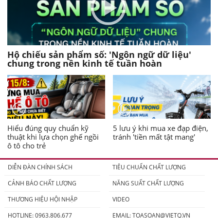
Hộ chiếu sản phẩm số: 'Ngôn ngữ dữ liệu'
chung trong nền kinh tế tuần hoàn
Hiểu đúng quy chuẩn kỹ
5 lưu ý khi mua xe đạp điện,
thuật khi lựa chọn ghế ngồi
tránh 'tiền mất tật mang'
ô tô cho trẻ
DIỄN ĐÀN CHÍNH SÁCH
TIÊU CHUẨN CHẤT LƯỢNG
CẢNH BÁO CHẤT LƯỢNG
NĂNG SUẤT CHẤT LƯỢNG
THƯƠNG HIỆU HỘI NHẬP
VIDEO
HOTLINE: 0963.806.677
EMAIL:
TOASOAN@VIETQ.VN