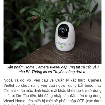
Sản phẩm Home Camera Viettel đáp ứng tất cả các yêu
cầu Bộ Thông tin và Truyền thông đưa ra
Ngoài ra đối với yêu cầu về Quản lý xác thực, Camera
Viettel có chức năng yêu cầu người dùng bắt buộc thay
đổi mật khẩu mặc định hoặc mật khẩu khởi tạo khi sử dụng
thiết bị lần đầu tiên; khi đăng nhập lần đầu trên ứng dụng
Viettel Home trên thiết bị mới sẽ phải nhập OTP (xác thực