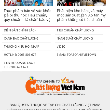
Thực phẩm bảo vệ sức khỏe
Phát hiện kho hàng và máy
giả bị thu hồi: Tiêu chuẩn,
móc sản xuất gần 3,5 tấn mỹ
quy chuẩn - 'lá chắn' bảo vệ
phẩm không có tiêu chuẩn
người tiêu dùng
DIỄN ĐÀN CHÍNH SÁCH
TIÊU CHUẨN CHẤT LƯỢNG
CẢNH BÁO CHẤT LƯỢNG
NĂNG SUẤT CHẤT LƯỢNG
THƯƠNG HIỆU HỘI NHẬP
VIDEO
HOTLINE: 0963.806.677
EMAIL:
TOASOAN@VIETQ.VN
LIÊN HỆ QUẢNG CÁO :
TEL:0988.624.621
BẢN QUYỀN THUỘC VỀ TẠP CHÍ CHẤT LƯỢNG VIỆT NAM