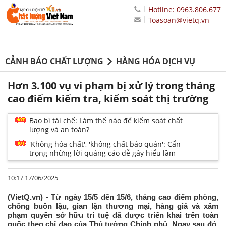
Hotline: 0963.806.677
Toasoan@vietq.vn
CẢNH BÁO CHẤT LƯỢNG
HÀNG HÓA DỊCH VỤ
Hơn 3.100 vụ vi phạm bị xử lý trong tháng
cao điểm kiểm tra, kiểm soát thị trường
Bao bì tái chế: Làm thế nào để kiểm soát chất
lượng và an toàn?
'Không hóa chất', 'không chất bảo quản': Cẩn
trọng những lời quảng cáo dễ gây hiểu lầm
10:17 17/06/2025
(VietQ.vn) - Từ ngày 15/5 đến 15/6, tháng cao điểm phòng,
chống buôn lậu, gian lận thương mại, hàng giả và xâm
phạm quyền sở hữu trí tuệ đã được triển khai trên toàn
quốc theo chỉ đạo của Thủ tướng Chính phủ. Ngay sau đó,