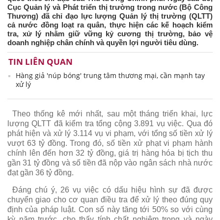
Cục Quản lý và Phát triển thị trường trong nước (Bộ Công
Thương) đã chỉ đạo lực lượng Quản lý thị trường (QLTT)
cả nước đồng loạt ra quân, thực hiện các kế hoạch kiểm
tra, xử lý nhằm giữ vững kỷ cương thị trường, bảo vệ
doanh nghiệp chân chính và quyền lợi người tiêu dùng.
TIN LIÊN QUAN
Hàng giả 'núp bóng' trung tâm thương mại, cần mạnh tay
xử lý
Theo thống kê mới nhất, sau một tháng triển khai, lực
lượng QLTT đã kiểm tra tổng cộng 3.891 vụ việc. Qua đó
phát hiện và xử lý 3.114 vụ vi phạm, với tổng số tiền xử lý
vượt 63 tỷ đồng. Trong đó, số tiền xử phạt vi phạm hành
chính lên đến hơn 32 tỷ đồng, giá trị hàng hóa bị tịch thu
gần 31 tỷ đồng và số tiền đã nộp vào ngân sách nhà nước
đạt gần 36 tỷ đồng.
Đáng chú ý, 26 vụ việc có dấu hiệu hình sự đã được
chuyển giao cho cơ quan điều tra để xử lý theo đúng quy
định của pháp luật. Con số này tăng tới 50% so với cùng
kỳ năm trước, cho thấy tính chất nghiêm trọng và ngày