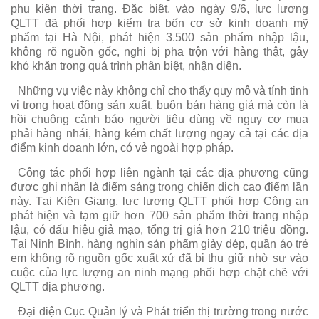
phụ kiện thời trang. Đặc biệt, vào ngày 9/6, lực lượng
QLTT đã phối hợp kiểm tra bốn cơ sở kinh doanh mỹ
phẩm tại Hà Nội, phát hiện 3.500 sản phẩm nhập lậu,
không rõ nguồn gốc, nghi bị pha trộn với hàng thật, gây
khó khăn trong quá trình phân biệt, nhận diện.
Những vụ việc này không chỉ cho thấy quy mô và tính tinh
vi trong hoạt động sản xuất, buôn bán hàng giả mà còn là
hồi chuông cảnh báo người tiêu dùng về nguy cơ mua
phải hàng nhái, hàng kém chất lượng ngay cả tại các địa
điểm kinh doanh lớn, có vẻ ngoài hợp pháp.
Công tác phối hợp liên ngành tại các địa phương cũng
được ghi nhận là điểm sáng trong chiến dịch cao điểm lần
này. Tại Kiên Giang, lực lượng QLTT phối hợp Công an
phát hiện và tạm giữ hơn 700 sản phẩm thời trang nhập
lậu, có dấu hiệu giả mạo, tổng trị giá hơn 210 triệu đồng.
Tại Ninh Bình, hàng nghìn sản phẩm giày dép, quần áo trẻ
em không rõ nguồn gốc xuất xứ đã bị thu giữ nhờ sự vào
cuộc của lực lượng an ninh mạng phối hợp chặt chẽ với
QLTT địa phương.
Đại diện Cục Quản lý và Phát triển thị trường trong nước