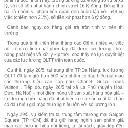
phạm thuộc nhóm này, tương đương 52% tổng số vụ bị xử
lý, với số tiền phạt hành chính vượt 16 tỷ đồng. Đứng thứ
hai là nhóm vi phạm liên quan đến buôn lậu với 648 vụ
việc (chiếm hơn 21%), số tiền xử phạt hơn 6 tỷ đồng.
Cảnh báo nguy cơ hàng giả trà trộn tinh vi trên thị
trường
Trong quá trình triển khai tháng cao điểm, nhiều vụ việc
nổi cộm có tính chất phức tạp đã được lực lượng chức
năng phát hiện và xử lý kịp thời, cho thấy nỗ lực quyết liệt
của các lực lượng QLTT trên toàn quốc.
Cụ thể, ngày 20/5, tại trung tâm TP.Đà Nẵng, lực lượng
QLTT đã tạm giữ hơn 500 sản phẩm có dấu hiệu giả mạo
các thương hiệu cao cấp như Chanel, Gucci, Louis
Vuitton... Tiếp đó, ngày 26/5 tại xã La Phù (huyện Hoài
Đức, Hà Nội) – một điểm nóng về sản xuất hàng hóa giả –
lực lượng chức năng đã phát hiện cơ sở sản xuất tất chân
có dấu hiệu giả mạo thương hiệu lớn với số lượng lớn.
Ngày 29/5, vụ kiểm tra tại trung tâm thương mại Saigon
Square (TP.HCM) đã thu giữ hàng nghìn sản phẩm giả
mạo các thương hiệu nổi tiếng, từ túi xách, giày dép đến