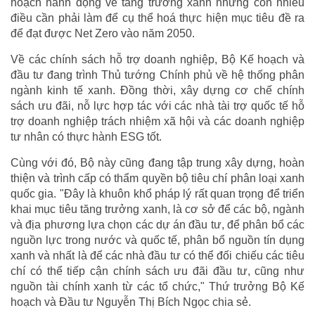
hoạch hành động về tăng trưởng xanh nhưng còn nhiều
điều cần phải làm để cụ thể hoá thực hiện mục tiêu đề ra
để đạt được Net Zero vào năm 2050.
Về các chính sách hỗ trợ doanh nghiệp, Bộ Kế hoạch và
đầu tư đang trình Thủ tướng Chính phủ về hệ thống phân
ngành kinh tế xanh. Đồng thời, xây dựng cơ chế chính
sách ưu đãi, nỗ lực hợp tác với các nhà tài trợ quốc tế hỗ
trợ doanh nghiệp trách nhiệm xã hội và các doanh nghiệp
tư nhân có thực hành ESG tốt.
Cùng với đó, Bộ này cũng đang tập trung xây dựng, hoàn
thiện và trình cấp có thẩm quyền bộ tiêu chí phân loại xanh
quốc gia. "Đây là khuôn khổ pháp lý rất quan trọng để triển
khai mục tiêu tăng trưởng xanh, là cơ sở để các bộ, ngành
và địa phương lựa chọn các dự án đầu tư, để phân bổ các
nguồn lực trong nước và quốc tế, phân bổ nguồn tín dụng
xanh và nhất là để các nhà đầu tư có thể đối chiếu các tiêu
chí có thể tiếp cận chính sách ưu đãi đầu tư, cũng như
nguồn tài chính xanh từ các tổ chức," Thứ trưởng Bộ Kế
hoạch và Đầu tư Nguyễn Thị Bích Ngọc chia sẻ.