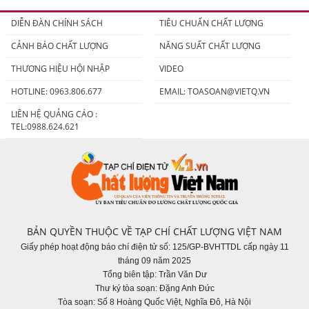
DIỄN ĐÀN CHÍNH SÁCH
TIÊU CHUẨN CHẤT LƯỢNG
CẢNH BÁO CHẤT LƯỢNG
NĂNG SUẤT CHẤT LƯỢNG
THƯƠNG HIỆU HỘI NHẬP
VIDEO
HOTLINE: 0963.806.677
EMAIL:
TOASOAN@VIETQ.VN
LIÊN HỆ QUẢNG CÁO :
TEL:0988.624.621
BẢN QUYỀN THUỘC VỀ TẠP CHÍ CHẤT LƯỢNG VIỆT NAM
Giấy phép hoạt động báo chí điện tử số: 125/GP-BVHTTDL cấp ngày 11
tháng 09 năm 2025
Tổng biên tập: Trần Văn Dư
Thư ký tòa soạn: Đặng Anh Đức
Tòa soạn: Số 8 Hoàng Quốc Việt, Nghĩa Đô, Hà Nội