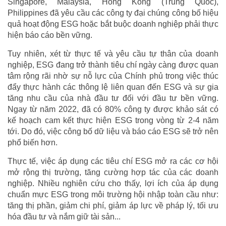
Singapore, Malaysia, Hong Kong (Trung Quốc),
Philippines đã yêu cầu các công ty đại chúng công bố hiệu
quả hoạt động ESG hoặc bắt buộc doanh nghiệp phải thực
hiện báo cáo bền vững.
Tuy nhiên, xét từ thực tế và yêu cầu tự thân của doanh
nghiệp, ESG đang trở thành tiêu chí ngày càng được quan
tâm rộng rãi nhờ sự nỗ lực của Chính phủ trong việc thúc
đẩy thực hành các thông lệ liên quan đến ESG và sự gia
tăng nhu cầu của nhà đầu tư đối với đầu tư bền vững.
Ngay từ năm 2022, đã có 80% công ty được khảo sát có
kế hoạch cam kết thực hiện ESG trong vòng từ 2-4 năm
tới. Do đó, việc công bố dữ liệu và báo cáo ESG sẽ trở nên
phổ biến hơn.
Thực tế, việc áp dụng các tiêu chí ESG mở ra các cơ hội
mở rộng thị trường, tăng cường hợp tác của các doanh
nghiệp. Nhiều nghiên cứu cho thấy, lợi ích của áp dụng
chuẩn mực ESG trong môi trường hội nhập toàn cầu như:
tăng thị phần, giảm chi phí, giảm áp lực về pháp lý, tối ưu
hóa đầu tư và nắm giữ tài sản...