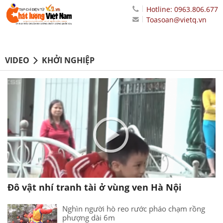
Hotline: 0963.806.677
Toasoan@vietq.vn
VIDEO
KHỞI NGHIỆP
Đô vật nhí tranh tài ở vùng ven Hà Nội
Nghìn người hò reo rước pháo chạm rồng
phượng dài 6m