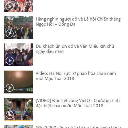
Hàng nghìn người đổ về Lễ hội Chiến thắng
Ngọc Hồi – Đống Đa
Du khách ùn ùn đổ về Văn Miếu xin chữ
ngày đầu năm
Video: Hà Nội rực rỡ pháo hoa chào năm
mới Mậu Tuất 2018
[VIDEO] Đón Tết cùng VietQ - Chương trình
đặc biệt chào xuân Mậu Tuất 2018
Gần 2.000 công nhân bị nợ lương xếp hàng