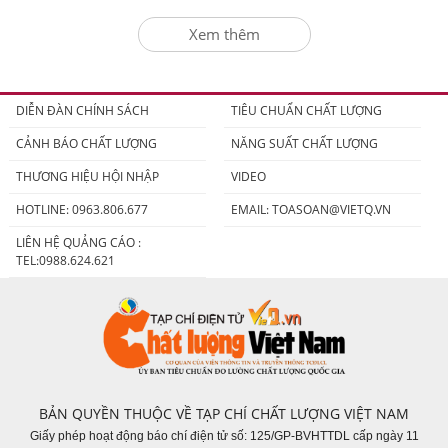
Xem thêm
DIỄN ĐÀN CHÍNH SÁCH
TIÊU CHUẨN CHẤT LƯỢNG
CẢNH BÁO CHẤT LƯỢNG
NĂNG SUẤT CHẤT LƯỢNG
THƯƠNG HIỆU HỘI NHẬP
VIDEO
HOTLINE: 0963.806.677
EMAIL:
TOASOAN@VIETQ.VN
LIÊN HỆ QUẢNG CÁO :
TEL:0988.624.621
BẢN QUYỀN THUỘC VỀ TẠP CHÍ CHẤT LƯỢNG VIỆT NAM
Giấy phép hoạt động báo chí điện tử số: 125/GP-BVHTTDL cấp ngày 11