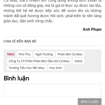
Cà Mau, trách nhiệm với cộng đồng không đơn thuần là
những con số đóng góp, mà là giá trị thực sự được lan tỏa,
những thế hệ trẻ được tiếp sức để vươn lên và những
mảnh đất quê hương được hồi sinh, phát triển từ nền tảng
giáo dục, dân sinh vững chắc.
Anh Phạm
CHIA SẺ ĐẾN BẠN BÈ:
Phú Thọ
Ngôi Trường
Phân Bón Cà Mau
TAGS:
Công Ty Cổ Phần Phân Bón Dầu Khí Cà Mau
VietQ
Trường Tiểu Học Yến Mao
Học Sinh
Bình luận
BÌNH LUẬN