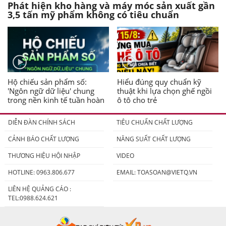
Phát hiện kho hàng và máy móc sản xuất gần
3,5 tấn mỹ phẩm không có tiêu chuẩn
Hộ chiếu sản phẩm số:
Hiểu đúng quy chuẩn kỹ
'Ngôn ngữ dữ liệu' chung
thuật khi lựa chọn ghế ngồi
trong nền kinh tế tuần hoàn
ô tô cho trẻ
DIỄN ĐÀN CHÍNH SÁCH
TIÊU CHUẨN CHẤT LƯỢNG
CẢNH BÁO CHẤT LƯỢNG
NĂNG SUẤT CHẤT LƯỢNG
THƯƠNG HIỆU HỘI NHẬP
VIDEO
HOTLINE: 0963.806.677
EMAIL:
TOASOAN@VIETQ.VN
LIÊN HỆ QUẢNG CÁO :
TEL:0988.624.621