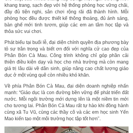
khang trang, sạch đẹp với hệ thống phòng học vững chãi,
đầy đủ tiện nghi, sân chơi rộng rãi đã thành hình. Mỗi
phòng học đều được thiết kế thông thoáng, đủ ánh sáng,
bàn ghế mới tinh tươm, giúp các em an tâm học tập và
thỏa sức vui chơi.
Phát biểu tại buổi lễ, đại diện chính quyền địa phương bày
tỏ sự trân trọng và biết ơn đối với nghĩa cử cao đẹp của
Phân Bón Cà Mau. Công trình không chỉ góp phần cải
thiện điều kiện dạy và học cho nhà trường mà còn mang
giá trị lâu dài về dân sinh, giúp nâng cao chất lượng giáo
dục ở một vùng quê còn nhiều khó khăn.
Về phía Phân Bón Cà Mau, đại diện doanh nghiệp nhấn
mạnh: “Giáo dục là con đường bền vững để phát triển đất
nước. Mỗi ngôi trường mới dựng lên là một niềm tin mới
cho tương lai. Phân Bón Cà Mau rất tự hào khi đồng hành
cùng xã Tu Vũ, cùng các thầy cô và các em học sinh Yến
Mao kiến tạo một môi trường học tập tốt hơn".