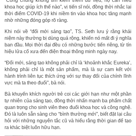
“Công chúng không tìm kiếm thêm dữ liệu, họ cần hiểu
khoa học giúp ích thế nào”, vị tiến sĩ nói, đồng thời nhắc lại
thời điểm COVID-19 khi niềm tin vào khoa học tăng mạnh
nhờ những đóng góp rõ ràng.
Khi nói về “đổi mới sáng tạo”, TS. Seth lưu ý rằng khái
niệm này thường bị dùng quá rộng, khiến nó mất đi ý nghĩa
ban đầu. Mọi thời đại đều có những bước tiến riêng, từ tín
hiệu lửa cổ xưa đến điện thoại thông minh ngày nay.
“Đổi mới, sáng tạo không phải chỉ là ‘khoảnh khắc Eureka’,
không phải chỉ là một sản phẩm, mà là sự cam kết với
hành trình liên tục thích ứng với sự thay đổi của chính lĩnh
vực mà ta theo đuổi”, bà nói.
Bà khuyến khích người trẻ coi các giới hạn như một phần
tự nhiên của sáng tạo, đồng thời nhấn mạnh ba phẩm chất
quan trọng cho sinh viên theo đuổi khoa học và công nghệ.
Đó là luôn sẵn sàng cho “bình thường mới”, biết đặt lại câu
hỏi với những nguyên tắc cũ và hiểu rằng thời gian để tạo
ra khác biệt luôn hữu hạn.