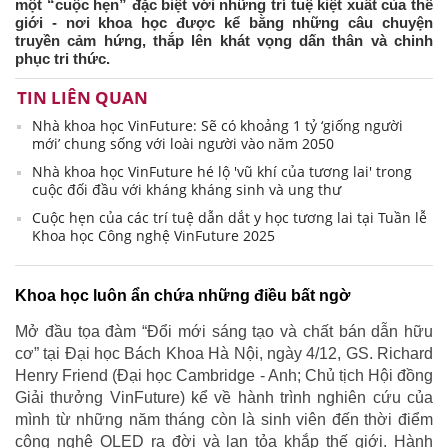
một “cuộc hẹn” đặc biệt với những trí tuệ kiệt xuất của thế
giới - nơi khoa học được kể bằng những câu chuyện
truyền cảm hứng, thắp lên khát vọng dấn thân và chinh
phục tri thức.
TIN LIÊN QUAN
Nhà khoa học VinFuture: Sẽ có khoảng 1 tỷ ‘giống người
mới’ chung sống với loài người vào năm 2050
Nhà khoa học VinFuture hé lộ 'vũ khí của tương lai' trong
cuộc đối đầu với kháng kháng sinh và ung thư
Cuộc hẹn của các trí tuệ dẫn dắt y học tương lai tại Tuần lễ
Khoa học Công nghệ VinFuture 2025
Khoa học luôn ẩn chứa những điều bất ngờ
Mở đầu tọa đàm “Đổi mới sáng tạo và chất bán dẫn hữu
cơ” tại Đại học Bách Khoa Hà Nội, ngày 4/12, GS. Richard
Henry Friend (Đại học Cambridge - Anh; Chủ tịch Hội đồng
Giải thưởng VinFuture) kể về hành trình nghiên cứu của
mình từ những năm tháng còn là sinh viên đến thời điểm
công nghệ OLED ra đời và lan tỏa khắp thế giới. Hành