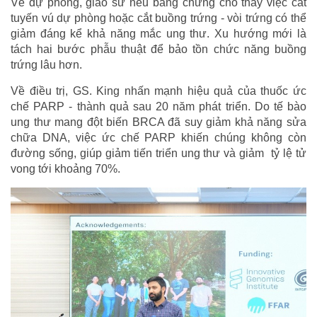
Về dự phòng, giáo sư nêu bằng chứng cho thấy việc cắt
tuyến vú dự phòng hoặc cắt buồng trứng - vòi trứng có thể
giảm đáng kể khả năng mắc ung thư. Xu hướng mới là
tách hai bước phẫu thuật để bảo tồn chức năng buồng
trứng lâu hơn.
Về điều trị, GS. King nhấn mạnh hiệu quả của thuốc ức
chế PARP - thành quả sau 20 năm phát triển. Do tế bào
ung thư mang đột biến BRCA đã suy giảm khả năng sửa
chữa DNA, việc ức chế PARP khiến chúng không còn
đường sống, giúp giảm tiến triển ung thư và giảm tỷ lệ tử
vong tới khoảng 70%.