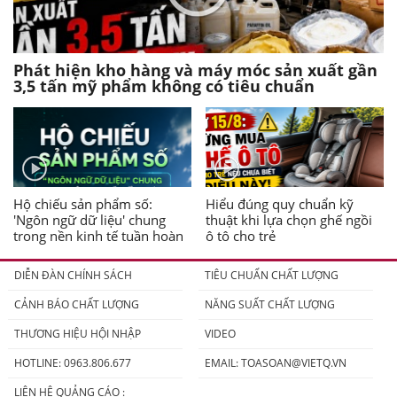
Phát hiện kho hàng và máy móc sản xuất gần
3,5 tấn mỹ phẩm không có tiêu chuẩn
Hộ chiếu sản phẩm số:
Hiểu đúng quy chuẩn kỹ
'Ngôn ngữ dữ liệu' chung
thuật khi lựa chọn ghế ngồi
trong nền kinh tế tuần hoàn
ô tô cho trẻ
DIỄN ĐÀN CHÍNH SÁCH
TIÊU CHUẨN CHẤT LƯỢNG
CẢNH BÁO CHẤT LƯỢNG
NĂNG SUẤT CHẤT LƯỢNG
THƯƠNG HIỆU HỘI NHẬP
VIDEO
HOTLINE: 0963.806.677
EMAIL:
TOASOAN@VIETQ.VN
LIÊN HỆ QUẢNG CÁO :