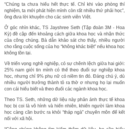
“Chúng ta chưa hiểu hết thực tế. Chỉ khi vào phòng thí
nghiệm, ta mới phát hiện mình còn rất nhiều thứ phải học”,
ông đưa lời khuyên cho các sinh viên Việt.
Ở góc nhìn khác, TS Jayshree Seth (Tập đoàn 3M - Hoa
Kỳ) đề cập đến khoảng cách giữa khoa học và nhận thức
của công chúng. Bà dẫn khảo sát cho thấy, nhiều người
cho rằng cuộc sống của họ “không khác biệt” nếu khoa học
không tồn tại.
Về triển vọng nghề nghiệp, có sự chênh lệch giữa hai giới:
25% nam giới tin mình có thể theo đuổi sự nghiệp khoa
học, nhưng chỉ 9% phụ nữ có niềm tin đó. Đáng chú ý, dù
nhiều người trưởng thành tỏ ra thờ ơ nhưng họ lại muốn
con cái hiểu biết và theo đuổi các ngành khoa học.
Theo TS. Seth, những dữ liệu này phản ánh thực tế khoa
học bị coi là vô hình và hiển nhiên, khiến người làm khoa
học càng cần bước ra khỏi “tháp ngà” chuyên môn để kết
nối với xã hội.