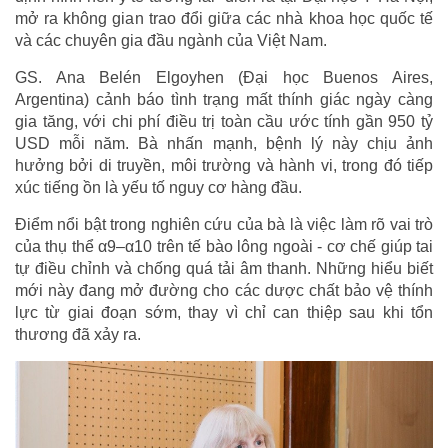
mở ra không gian trao đổi giữa các nhà khoa học quốc tế
và các chuyên gia đầu ngành của Việt Nam.
GS. Ana Belén Elgoyhen (Đại học Buenos Aires,
Argentina) cảnh báo tình trạng mất thính giác ngày càng
gia tăng, với chi phí điều trị toàn cầu ước tính gần 950 tỷ
USD mỗi năm. Bà nhấn mạnh, bệnh lý này chịu ảnh
hưởng bởi di truyền, môi trường và hành vi, trong đó tiếp
xúc tiếng ồn là yếu tố nguy cơ hàng đầu.
Điểm nổi bật trong nghiên cứu của bà là việc làm rõ vai trò
của thụ thể α9–α10 trên tế bào lông ngoài - cơ chế giúp tai
tự điều chỉnh và chống quá tải âm thanh. Những hiểu biết
mới này đang mở đường cho các dược chất bảo vệ thính
lực từ giai đoạn sớm, thay vì chỉ can thiệp sau khi tổn
thương đã xảy ra.