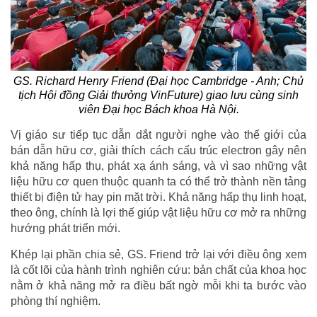
GS. Richard Henry Friend (Đại học Cambridge - Anh; Chủ
tịch Hội đồng Giải thưởng VinFuture) giao lưu cùng sinh
viên Đại học Bách khoa Hà Nội.
Vị giáo sư tiếp tục dẫn dắt người nghe vào thế giới của
bán dẫn hữu cơ, giải thích cách cấu trúc electron gây nên
khả năng hấp thụ, phát xạ ánh sáng, và vì sao những vật
liệu hữu cơ quen thuộc quanh ta có thể trở thành nền tảng
thiết bị điện tử hay pin mặt trời. Khả năng hấp thụ linh hoạt,
theo ông, chính là lợi thế giúp vật liệu hữu cơ mở ra những
hướng phát triển mới.
Khép lại phần chia sẻ, GS. Friend trở lại với điều ông xem
là cốt lõi của hành trình nghiên cứu: bản chất của khoa học
nằm ở khả năng mở ra điều bất ngờ mỗi khi ta bước vào
phòng thí nghiệm.