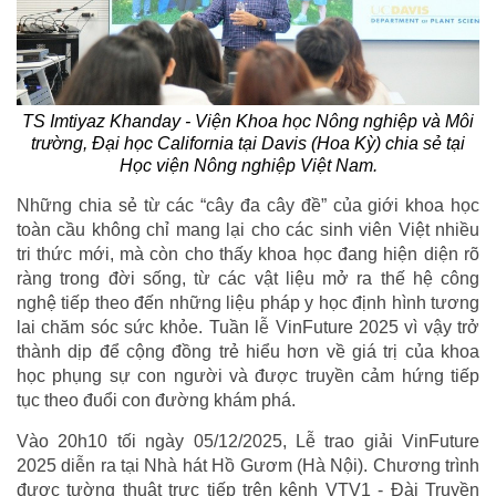
TS Imtiyaz Khanday - Viện Khoa học Nông nghiệp và Môi
trường, Đại học California tại Davis (Hoa Kỳ) chia sẻ tại
Học viện Nông nghiệp Việt Nam.
Những chia sẻ từ các “cây đa cây đề” của giới khoa học
toàn cầu không chỉ mang lại cho các sinh viên Việt nhiều
tri thức mới, mà còn cho thấy khoa học đang hiện diện rõ
ràng trong đời sống, từ các vật liệu mở ra thế hệ công
nghệ tiếp theo đến những liệu pháp y học định hình tương
lai chăm sóc sức khỏe. Tuần lễ VinFuture 2025 vì vậy trở
thành dịp để cộng đồng trẻ hiểu hơn về giá trị của khoa
học phụng sự con người và được truyền cảm hứng tiếp
tục theo đuổi con đường khám phá.
Vào 20h10 tối ngày 05/12/2025, Lễ trao giải VinFuture
2025 diễn ra tại Nhà hát Hồ Gươm (Hà Nội). Chương trình
được tường thuật trực tiếp trên kênh VTV1 - Đài Truyền