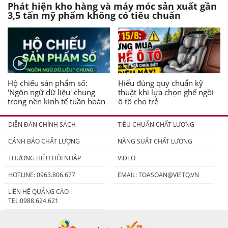
Phát hiện kho hàng và máy móc sản xuất gần
3,5 tấn mỹ phẩm không có tiêu chuẩn
Hộ chiếu sản phẩm số:
Hiểu đúng quy chuẩn kỹ
'Ngôn ngữ dữ liệu' chung
thuật khi lựa chọn ghế ngồi
trong nền kinh tế tuần hoàn
ô tô cho trẻ
DIỄN ĐÀN CHÍNH SÁCH
TIÊU CHUẨN CHẤT LƯỢNG
CẢNH BÁO CHẤT LƯỢNG
NĂNG SUẤT CHẤT LƯỢNG
THƯƠNG HIỆU HỘI NHẬP
VIDEO
HOTLINE: 0963.806.677
EMAIL:
TOASOAN@VIETQ.VN
LIÊN HỆ QUẢNG CÁO :
TEL:0988.624.621