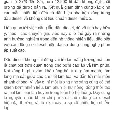
gian từ 27/3 đến 8/5, hơn 12.500 lít dầu không đạt chất
lượng đã được bán ra. Kết quả giám định cũng xác định
các mẫu nhiên liệu đều có dấu hiệu pha trộn xăng trong
dầu diesel và không đạt tiêu chuẩn diesel mức 5.
Liên quan tới việc xăng lẫn dầu diesel, dù vô tình hay hữu
ý, theo
các chuyên gia, việc này c
ó thể gây ra những
ảnh hưởng nghiêm trọng đến hệ thống nhiên liệu, đặc biệt
với các động cơ diesel hiện đại sử dụng công nghệ phun
áp suất cao.
Dầu diesel không chỉ đóng vai trò tạo năng lượng mà còn
là chất bôi trơn quan trọng cho bơm cao áp và kim phun.
Khi xăng bị pha vào, khả năng bôi trơn giảm mạnh, làm
tăng ma sát giữa các chi tiết kim loại và dẫn tới mài mòn
nhanh chóng. Vì vậy c
hỉ một lượng nhỏ xăng cũng có thể
khiến bơm nhiên liệu, kim phun bị hư hỏng, đồng thời tạo
ra mạt kim loại lan truyền trong toàn bộ hệ thống. Đây cũng
là nguyên nhân khiến chi phí sửa chữa động cơ diesel
hiện đại thường rất lớn khi xảy ra sự cố nhiên liệu nhiễm
tạp.