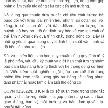
toàn kỹ thuật, bảo vệ động cơ phương tiện, đồng thời góp
phần giảm thiểu tác động tiêu cực đến môi trường.
Nội dung quy chuẩn đưa ra các chỉ tiêu chất lượng bắt
buộc đối với từng loại nhiên liệu như trị số octan đối với
xăng, trị số cetan đối với dầu điêzen, hàm lượng lưu
huỳnh, độ bay hơi, độ ổn định oxy hóa và các tạp chất có
thể ảnh hưởng đến quá trình cháy trong động cơ. Đây là
những yếu tố quan trọng quyết định hiệu suất vận hành và
độ bền của phương tiện.
Đối với nhiên liệu sinh học, quy chuẩn cũng quy định rõ tỷ
lệ phối trộn, yêu cầu kỹ thuật và giới hạn chất lượng nhằm
bảo đảm khả năng tương thích với hệ thống động cơ hiện
có. Việc kiểm soát nghiêm ngặt giúp hạn chế tình trạng
nhiên liệu kém chất lượng gây hư hỏng hệ thống phun,
tăng phát thải hoặc làm giảm tuổi thọ động cơ.
QCVN 01:2022/BKHCN là cơ sở quan trọng trong công tác
quản lý chất lượng nhiên liệu, góp phần nâng cao an toàn
giao thông, bảo vệ môi trường và bảo đảm quyền lợi
người tiêu dùng.