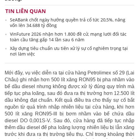
TIN LIÊN QUAN
SeABank chốt ngày hưởng quyền trả cổ tức 20,5%, nâng
vốn lên 34.688 tỷ đồng
VinFuture 2026 nhận hơn 1.800 đề cử, mạng lưới đối tác
toàn cầu tăng gấp 14 lần sau 6 năm
Xây dựng tiêu chuẩn ưu tiên xử lý sự cố nghiêm trọng tại
nơi làm việc
Mới đây, vụ việc diễn ra tại cửa hàng Petrolimex số 29 (Lai
Châu) ghi nhận hơn 500 lít xăng RON95 bị pha nhầm vào
bể dầu diesel nhưng không được xử lý đúng quy trình mà
tiếp tục pha loãng, sau đó đưa ra thị trường hơn 12.500 lít
dầu không đạt chuẩn. Kết quả điều tra cho thấy sự cố bắt
nguồn từ quá trình nhập nhiên liệu tại cửa hàng, khi hơn
500 lít xăng RON95-III bị bơm nhầm vào bể chứa dầu
diesel DO 0,001S-V. Sau đó, cửa hàng đã tiếp tục nhập
thêm dầu diesel để pha loãng lượng nhiên liệu bị lẫn xăng
trước khi đưa ra thị trường tiêu thụ. Chỉ trong khoảng thời