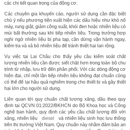
các chi tiết quan trọng của động cơ.
Các chuyên gia khuyến cáo, người sử dụng cần đặc biệt
chú ý nếu phương tiện xuất hiện các dấu hiệu như khó nổ
máy, rung giật, giảm công suất, khói đen hoặc nhiên liệu có
mùi bất thường sau khi tiếp nhiên liệu. Trong trường hợp
nghi ngờ nhiên liệu bị pha tạp, cần dừng vận hành ngay,
kiểm tra và xả bỏ nhiên liệu để tránh thiệt hại lan rộng.
Vụ việc tại Lai Châu cho thấy yêu cầu kiểm soát chất
lượng nhiên liệu cần được siết chặt hơn trong toàn bộ chu
trình từ nhập, lưu trữ đến phân phối. Với các dòng động cơ
hiện đại, chỉ một lần tiếp nhiên liệu không đạt chuẩn cũng
có thể để lại hậu quả nghiêm trọng cho thiết bị và gây thiệt
hại lớn cho người sử dụng.
Liên quan tới quy chuẩn chất lượng xăng, dầu theo quy
định tại QCVN 01:2022/BKHCN do Bộ Khoa học và Công
nghệ ban hành, quy định các yêu cầu chất lượng đối với
xăng, nhiên liệu
diesel
và nhiên liệu sinh học lưu thông
trên thị trường Việt Nam. Quy chuẩn này nhằm đảm bảo an