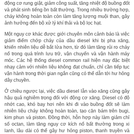
động cơ rung giật, giảm công suất, tăng nhiệt độ buồng đốt
và phát sinh tiếng ồn bất thường. Trong nhiều trường hợp,
cháy không hoàn toàn còn làm tăng lượng muội than, gây
ảnh hưởng đến bộ xử lý khí thải và bộ lọc hạt.
Một nguy cơ khác được giới chuyên môn cảnh báo là việc
giảm điểm chớp cháy của dầu diesel khi bị pha xăng,
khiến nhiên liệu dễ bắt lửa hơn, từ đó làm tăng rủi ro cháy
nổ trong quá trình lưu trữ, vận chuyển và vận hành máy
móc. Các hệ thống diesel common rail hiện nay đặc biệt
nhạy cảm với nhiên liệu không đạt chuẩn, chỉ cần tiếp tục
vận hành trong thời gian ngắn cũng có thể dẫn tới hư hỏng
dây chuyền.
Ở chiều ngược lại, việc dầu diesel lẫn vào xăng cũng gây
hậu quả nghiêm trọng đối với động cơ xăng. Diesel có độ
nhớt cao, khó bay hơi nên khi đi vào buồng đốt sẽ làm
nhiên liệu cháy không hoàn toàn, tạo cặn bám trên bugi,
kim phun và piston. Đồng thời, hỗn hợp này làm giảm chỉ
số octan, làm tăng nguy cơ kích nổ bất thường trong xi
lanh, lâu dài có thể gây hư hỏng piston, thanh truyền và