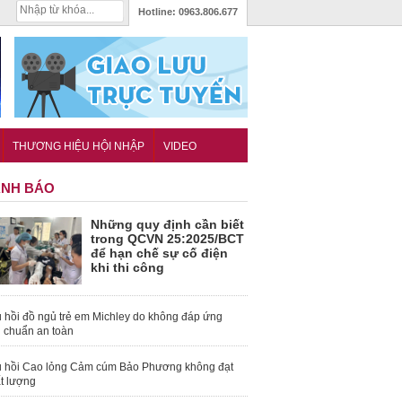
Hotline:
0963.806.677
THƯƠNG HIỆU HỘI NHẬP
VIDEO
NH BÁO
Những quy định cần biết
trong QCVN 25:2025/BCT
để hạn chế sự cố điện
khi thi công
 hồi đồ ngủ trẻ em Michley do không đáp ứng
u chuẩn an toàn
 hồi Cao lỏng Cảm cúm Bảo Phương không đạt
t lượng