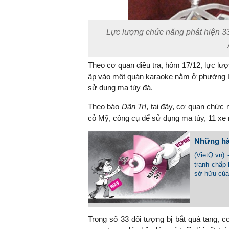
Lực lượng chức năng phát hiện 33
Theo cơ quan điều tra, hôm 17/12, lực l
ập vào một quán karaoke nằm ở phường L
sử dụng ma túy đá.
Theo báo
Dân Trí
, tại đây, cơ quan chức 
cỏ Mỹ, công cụ để sử dụng ma túy, 11 xe 
Những hàn
(VietQ.vn)
tranh chấp
sở hữu của
Trong số 33 đối tượng bị bắt quả tang, 