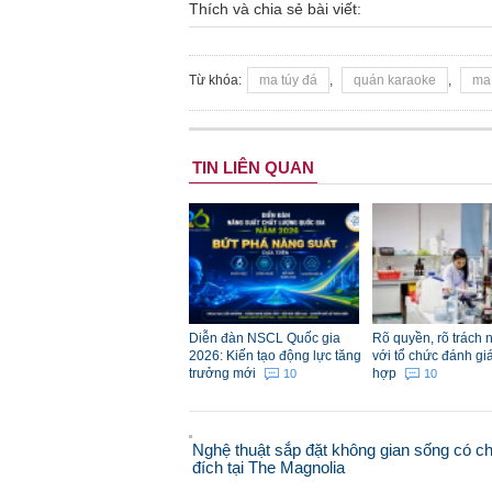
Thích và chia sẻ bài viết:
Từ khóa:
ma túy đá
,
quán karaoke
,
ma 
TIN LIÊN QUAN
Diễn đàn NSCL Quốc gia
Rõ quyền, rõ trách 
2026: Kiến tạo động lực tăng
với tổ chức đánh gi
trưởng mới
hợp
10
10
Nghệ thuật sắp đặt không gian sống có c
đích tại The Magnolia