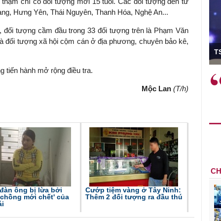
ẻ, thậm chí có đối tượng mới 15 tuổi. Các đối tượng đến từ
ang, Hưng Yên, Thái Nguyên, Thanh Hóa, Nghệ An...
 đối tượng cầm đầu trong 33 đối tượng trên là Phạm Văn
là đối tượng xã hội cộm cán ở địa phương, chuyên bảo kê,
ó Viện trưởng
T
 tiến hành mở rộng điều tra.
ệc phải làm
Việc sử dụng hiệu quả chính
và trên thực tế
sách tài khóa không chỉ mang ý
Mộc Lan
(T/h)
 hành như tăng
nghĩa hỗ trợ ngắn hạn mà còn
a học công
đóng vai trò tạo nền tảng cho
 các cơ chế
tăng trưởng bền vững dài hạn.
i mới sáng tạo,
CH
đàn ông bị lừa bởi
Cướp tiệm vàng ở Tây Ninh:
'chồng mới chết' của
Thêm 2 đối tượng ra đầu thú
ái