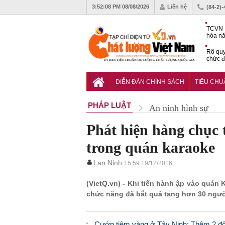
3:52:09 PM
08/08/2026
Liên hệ
(84-2)
TCVN 
hóa nă
nghiệm
Rõ quy
chức đ
Chiến 
Công c
DIỄN ĐÀN CHÍNH SÁCH
TIÊU CH
hạn ch
PHÁP LUẬT
An ninh hình sự
Phát hiện hàng chục 
trong quán karaoke
Lan Ninh
15:59 19/12/2016
(VietQ.vn) - Khi tiến hành ập vào quán
chức năng đã bắt quả tang hơn 30 ngườ
Cướp tiệm vàng ở Tây Ninh: Thêm 2 đối