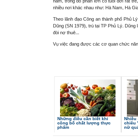
nam, trong đó phần lớn có tuổi đời rất tr
nhiều nơi khác nhau như: Hà Nam, Hà Gi
Theo lãnh đạo Công an thành phố Phủ Lý,
Dũng (SN 1979), trú tại TP Phủ Lý. Dũng 
TS. Nguyễn Đức Độ - Ph
Viện Kinh tế Tài chính
đòi nợ thuê...
Vụ việc đang được các cơ quan chức năng
"Có rất nhiều vi
ngay từ bây giờ 
đang được tiến
đầu tư cho kho
nghệ; ban hành
khuyến khích đổ
khởi nghiệp..."
Những điều cần biết khi
Nhiều 
công bố chất lượng thực
chiêu 
phẩm
nữ qu