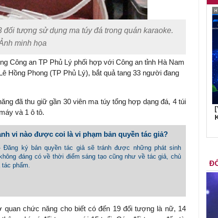
 đối tượng sử dụng ma túy đá trong quán karaoke.
Ảnh minh họa
ượng Công an TP Phủ Lý phối hợp với Công an tỉnh Hà Nam
ê Hồng Phong (TP Phủ Lý), bắt quả tang 33 người đang
năng đã thu giữ gần 30 viên ma túy tổng hợp dạng đá, 4 túi
máy và 1 ô tô.
K
h vi nào được coi là vi phạm bản quyền tác giả?
 - Đăng ký bản quyền tác giả sẽ tránh được những phát sinh
 không đáng có về thời điểm sáng tạo cũng như về tác giả, chủ
ĐỐ
 tác phẩm.
cơ quan chức năng cho biết có đến 19 đối tượng là nữ, 14