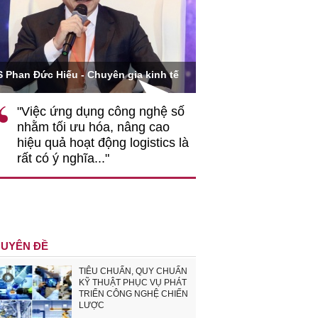
Ông Hoàng Quang Phòn
S Phan Đức Hiếu - Chuyên gia kinh tế
VCCI
"Việc ứng dụng công nghệ số
""Theo tôi, cần 
nhằm tối ưu hóa, nâng cao
gốc rễ về nhận
hiệu quả hoạt động logistics là
nghiệp cần coi
rất có ý nghĩa..."
động hài hoà là
triển..."
UYÊN ĐỀ
TIÊU CHUẨN, QUY CHUẨN
KỸ THUẬT PHỤC VỤ PHÁT
TRIỂN CÔNG NGHỆ CHIẾN
LƯỢC