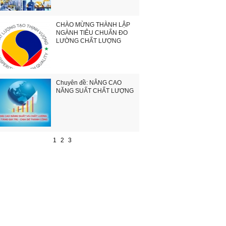
CHÀO MỪNG THÀNH LẬP
NGÀNH TIÊU CHUẨN ĐO
LƯỜNG CHẤT LƯỢNG
Chuyên đề: NÂNG CAO
NĂNG SUẤT CHẤT LƯỢNG
1
2
3