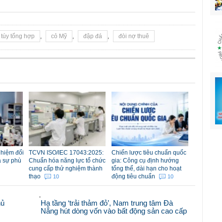
túy tổng hợp
,
cỏ Mỹ
,
đập đá
,
đòi nợ thuê
nhiệm đối
TCVN ISO/IEC 17043:2025:
Chiến lược tiêu chuẩn quốc
á sự phù
Chuẩn hóa năng lực tổ chức
gia: Công cụ định hướng
cung cấp thử nghiệm thành
tổng thể, dài hạn cho hoạt
thạo
động tiêu chuẩn
10
10
hủ
Hạ tầng ‘trải thảm đỏ’, Nam trung tâm Đà
Nẵng hút dòng vốn vào bất động sản cao cấp