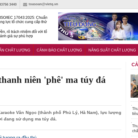
toasoan@vietq.vn
-43756 3440
ISO/IEC 17043:2025: Chuẩn
ng lực tổ chức cung cấp thử
 thành thạo
ền, rõ trách nhiệm đối với tổ
ánh giá sự phù hợp
lược tiêu chuẩn quốc gia:
ụ định hướng tổng thể, dài
UẨN CHẤT LƯỢNG
CẢNH BÁO CHẤT LƯỢNG
NĂNG SUẤT CHẤT LƯỢNG
o hoạt động tiêu chuẩn
CẢ
thanh niên 'phê' ma túy đá
Thu
 Karaoke Vân Ngọc (thành phố Phủ Lý, Hà Nam), lực lượng
tiê
i đang sử dụng ma túy đá.
Thu
chấ
 tượng ra đầu thú