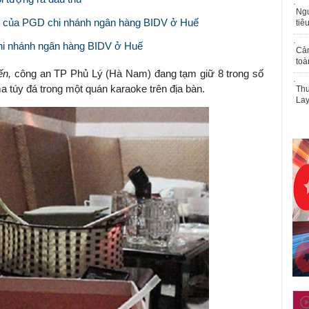
Ngư
ền của PGD chi nhánh ngân hàng BIDV ở Huế
tiê
hi nhánh ngân hàng BIDV ở Huế
Cả
toà
yến,
công an TP Phủ Lý (Hà Nam) đang tạm giữ 8 trong số
a túy đá trong một quán karaoke trên địa bàn.
Thu
Lay